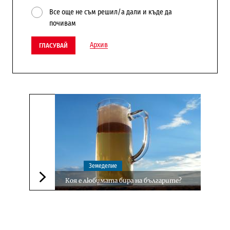
Все още не съм решил/а дали и къде да
почивам
Архив
ГЛАСУВАЙ
Земеделие
Коя е любимата бира на българите?
Следваща новина