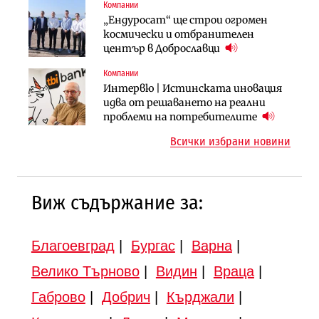
Компании
Инфраструктура
Компании
„Ендуросат“ ще строи огромен
Вторият мост над Варненското
„Ендуросат“ ще строи огромен
космически и отбранителен
езеро става част от бъдещата
космически и отбранителен
център в Доброславци
магистрала „Черно море“
център в Доброславци
Компании
Публични финанси
Инфраструктура
Интервю | Истинската иновация
Регионалният министър поема „на
АПИ възложи промяната на
идва от решаването на реални
ръчно управление“ общинската
парцеларния план за
проблеми на потребителите
инвестиционна програма
магистралата Русе – Велико
Всички избрани новини
Търново
Виж съдържание за:
Благоевград
|
Бургас
|
Варна
|
Велико Търново
|
Видин
|
Враца
|
Габрово
|
Добрич
|
Кърджали
|