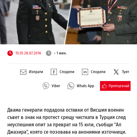
15:35 28.07.2016
~ 1 мин.
Изпрати
Сподели
Сподели
Туит
Препоръчай
Viber
Whats App
Двама генерали подадоха оставки от Висшия военен
съвет в знак на протест срещу чистката в Турция след
неуспешния опит за преврат на 15 юли, съобщи "Ал
Джазира", която се позовава на анонимни източници.