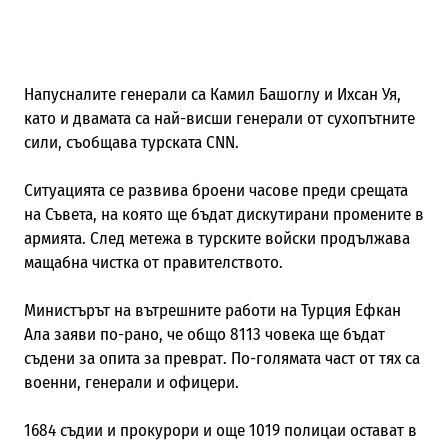
Напусналите генерали са
Камил Башоглу и Ихсан Уя
,
като и двамата са най-висши генерали от сухопътните
сили, съобщава турската
CNN
.
Ситуацията се развива броени часове преди срещата
на Съвета, на която ще бъдат дискутирани промените в
армията. След метежа в турските войски продължава
мащабна чистка от правителството.
Министърът на вътрешните работи на Турция
Ефкан
Ала
заяви по-рано
, че общо 8113 човека ще бъдат
съдени за опита за преврат.
По-голямата част
от тях са
военни
, генерали и офицери
.
1684 съдии и прокурори и още 1019 полицаи остават в