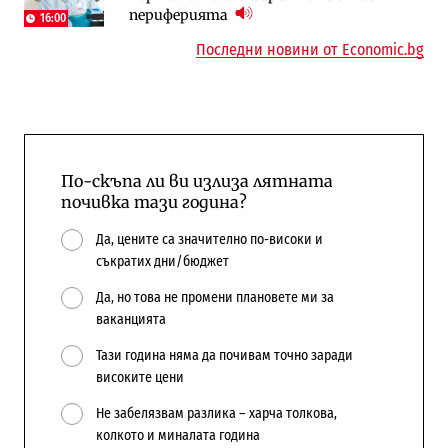
периферията
напълно от Google
16:00
10:12
Последни новини от Economic.bg
По-скъпа ли ви излиза лятната
почивка тази година?
Да, цените са значително по-високи и
съкратих дни/бюджет
Да, но това не промени плановете ми за
ваканцията
Тази година няма да почивам точно заради
високите цени
Не забелязвам разлика – харча толкова,
колкото и миналата година