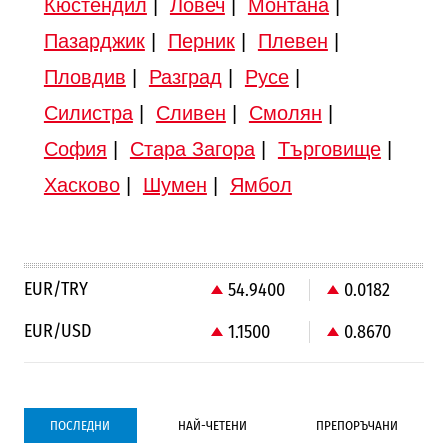
Кюстендил
|
Ловеч
|
Монтана
|
Пазарджик
|
Перник
|
Плевен
|
Пловдив
|
Разград
|
Русе
|
Силистра
|
Сливен
|
Смолян
|
София
|
Стара Загора
|
Търговище
|
Хасково
|
Шумен
|
Ямбол
EUR/TRY
54.9400
0.0182
EUR/USD
1.1500
0.8670
ПОСЛЕДНИ
НАЙ-ЧЕТЕНИ
ПРЕПОРЪЧАНИ