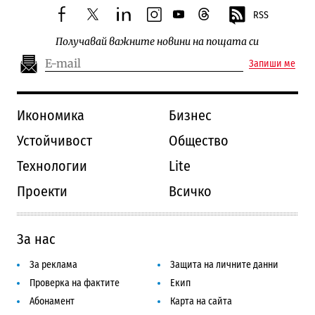
RSS
facebook
twitter
linkedin
instagram
youtube
threads
Получавай важните новини на пощата си
Запиши ме
Икономика
Бизнес
Устойчивост
Общество
Технологии
Lite
Проекти
Всичко
За нас
За реклама
Защита на личните данни
Проверка на фактите
Екип
Абонамент
Карта на сайта