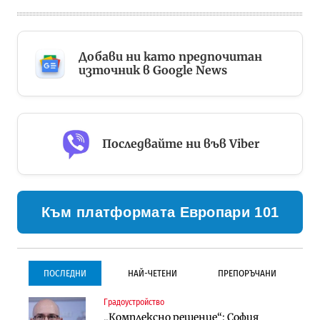
Добави ни като предпочитан
източник в Google News
Последвайте ни във Viber
Към платформата Европари 101
ПОСЛЕДНИ
НАЙ-ЧЕТЕНИ
ПРЕПОРЪЧАНИ
Градоустройство
Градоустройство
Инфраструктура
„Комплексно решение“: София
Столична община избра
Проектирането на тунела под