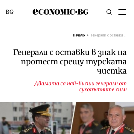
Economic.bg
Търсене
Смяна на език
Начало
Генерали с оставки в знак на протест срещу турската чистка
Генерали с оставки в знак на
протест срещу турската
чистка
Двамата са най-висши генерали от
сухопътните сили