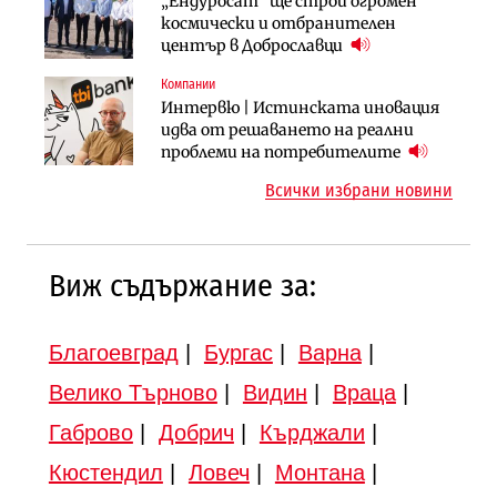
„Ендуросат“ ще строи огромен
Вторият мост над Варненското
„Ендуросат“ ще строи огромен
космически и отбранителен
езеро става част от бъдещата
космически и отбранителен
център в Доброславци
магистрала „Черно море“
център в Доброславци
Компании
Публични финанси
Инфраструктура
Интервю | Истинската иновация
Регионалният министър поема „на
АПИ възложи промяната на
идва от решаването на реални
ръчно управление“ общинската
парцеларния план за
проблеми на потребителите
инвестиционна програма
магистралата Русе – Велико
Всички избрани новини
Търново
Виж съдържание за:
Благоевград
|
Бургас
|
Варна
|
Велико Търново
|
Видин
|
Враца
|
Габрово
|
Добрич
|
Кърджали
|
Кюстендил
|
Ловеч
|
Монтана
|