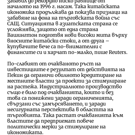
забавил до рекордно ниско равнище от
началото на 1996 г. насам. Така китайската
икономика продължава да показва признаци на
забавяне на фона на търговската война със
САЩ. Ситуацията в азиатската страна се
усложнява, защото от една страна
Вашингтон подготвя нови високи мита върху
вносните китайски стоки, а от друга –
купувачите вече са по-внимателни с
финансите си и харчат по-малко, пише Reuters.
По-слабият от очакваното ръст на
инвестициите е резултат от действията на
Пекин да ограничи обилното кредитиране на
местните власти за проекти за стимулиране
на растежа. Индустриалното производство
също е било под очакванията, които и без
това са понижени заради ограниченията,
свързани със замърсяването, и заради
несигурната перспектива в областта на
търговията. Така растат очакванията към
властите да предприемат повече
политически мерки за стимулиране на
икономиката.