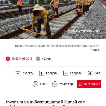
©
ECONOMIC.BG /
БТА
Правителството традиционно обеща още железопътни трасета и
пътища
10:55 14.08.2018
~ 2 мин.
Изпрати
Сподели
Сподели
Туит
Препоръчай
Viber
Whats App
Ръстът на инвестициите в Китай се е