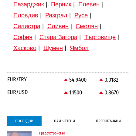
Пазарджик
|
Перник
|
Плевен
|
Пловдив
|
Разград
|
Русе
|
Силистра
|
Сливен
|
Смолян
|
София
|
Стара Загора
|
Търговище
|
Хасково
|
Шумен
|
Ямбол
EUR/TRY
54.9400
0.0182
EUR/USD
1.1500
0.8670
ПОСЛЕДНИ
НАЙ-ЧЕТЕНИ
ПРЕПОРЪЧАНИ
Градоустройство
Градоустройство
Компании