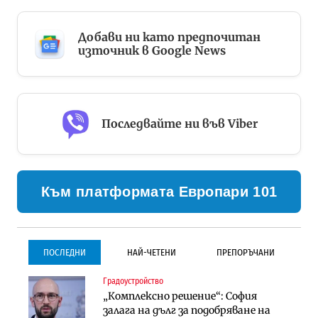
Добави ни като предпочитан
източник в Google News
Последвайте ни във Viber
Към платформата Европари 101
ПОСЛЕДНИ
НАЙ-ЧЕТЕНИ
ПРЕПОРЪЧАНИ
Градоустройство
Градоустройство
Инфраструктура
„Комплексно решение“: София
Столична община избра
Проектирането на тунела под
залага на дълг за подобряване на
изпълнител за преместването на
Петрохан ще върви паралелно с