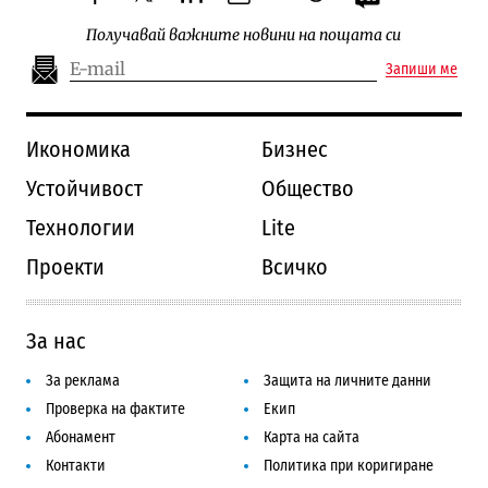
facebook
twitter
linkedin
instagram
youtube
threads
Получавай важните новини на пощата си
Запиши ме
Икономика
Бизнес
Устойчивост
Общество
Технологии
Lite
Проекти
Всичко
За нас
За реклама
Защита на личните данни
Проверка на фактите
Екип
Абонамент
Карта на сайта
Контакти
Политика при коригиране