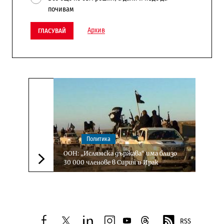
почивам
Архив
ГЛАСУВАЙ
Политика
ООН: „Ислямска държава“ има близо
30 000 членове в Сирия и Ирак
Следваща новина
RSS