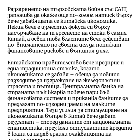
Разгарянето на търговската война със САЩ
заплашва да окаже още по-голям натиск върху
вече забавящата се китайска икономика.
Пекин вече е изместил фокуса си върху
насърчаване на търсенето на стоки в самия
Китай, а освен това властите вече действат
по-внимателно по своята цел да понижат
финансовите рискове и външния дълг.
Китайското правителство вече предприе и
една традиционна стъпка, когато
икономиката се забавя – обеща да повиши
разходите за изграждане на железопътни
трасета и пътища. Централната банка на
страната пък вкарва повече пари във
финансовата система и приканва банките да
предлагат по-изгодни заеми на малките
предприятия. Тези усилия за стимулиране на
икономиката вътре в Китай вече дават
резултат – според данните от националната
статистика, през юли отпуснатите кредити
в юани са надхвърлили очакванията на
анализаторите.