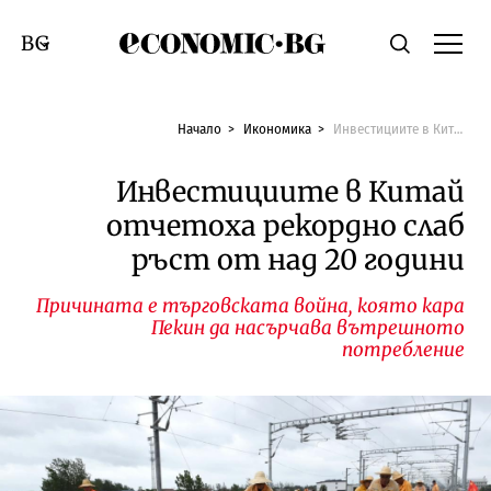
Economic.bg
Търсене
Смяна на език
Начало
Икономика
Инвестициите в Китай отчетоха рекордно слаб ръст от над 20 години
Инвестициите в Китай
отчетоха рекордно слаб
ръст от над 20 години
Причината е търговската война, която кара
Пекин да насърчава вътрешното
потребление