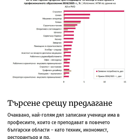
Търсене срещу предлагане
Очаквано, най-голям дял записани ученици има в
професиите, които се преподават в повечето
български области – като техник, икономист,
ресторантьор и пр.