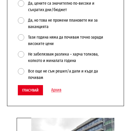
Да, цените са значително по-високи и
съкратих дни/бюджет
Да, но това не промени плановете ми за
ваканцията
Тази година няма да почивам точно заради
високите цени
Не забелязвам разлика – харча толкова,
колкото и миналата година
Все още не съм решил/а дали и къде да
почивам
Архив
ГЛАСУВАЙ