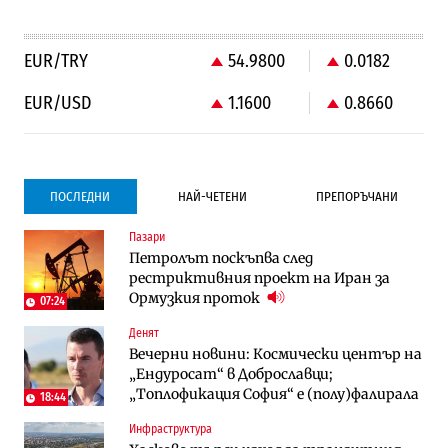
EUR/TRY
54.9800
0.0182
EUR/USD
1.1600
0.8660
ПОСЛЕДНИ
НАЙ-ЧЕТЕНИ
ПРЕПОРЪЧАНИ
Пазари
Градоустройство
Компании
Петролът поскъпва след
Столична община избра изпълнител за
Vivacom предлага над 150 устройства с
рестриктивния проект на Иран за
преместването на трамвайното
90% отстъпка през август
Ормузкия проток
трасе по бул. „Скобелев“
07:24
Денят
Компании
To:know
Вечерни новини: Космически център на
Vivacom предлага над 150 устройства с
Последни дни с обозначаване на цените
„Ендуросат“ в Доброславци;
90% отстъпка през август
в лева: Какво предстои?
„Топлофикация София“ e (полу)фалирала
18:44
Инфраструктура
Енергетика
Градоустройство