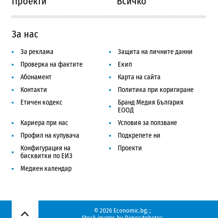
Проекти
Всичко
За нас
За реклама
Защита на личните данни
Проверка на фактите
Екип
Абонамент
Карта на сайта
Контакти
Политика при коригиране
Етичен кодекс
Бранд Медия България
ЕООД
Кариера при нас
Условия за ползване
Профил на купувача
Подкрепете ни
Конфигурация на
Проекти
бисквитки по ЕИЗ
Медиен календар
© 2026 Economic.bg;
;
Нагоре
Stock images by
Depositphotos