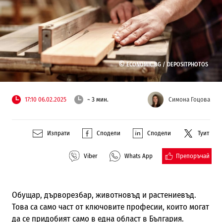
©
ECONOMIC.BG /
DEPOSITPHOTOS
17:10 06.02.2025
~ 3 мин.
Симона Гоцова
Изпрати
Сподели
Сподели
Туит
Препоръчай
Viber
Whats App
Обущар, дърворезбар, животновъд и растениевъд.
Това са само част от ключовите професии, които могат
да се придобият само в една област в България.