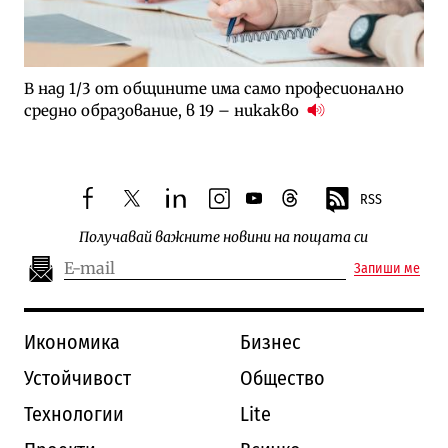
В над 1/3 от общините има само професионално
средно образование, в 19 – никакво
RSS
facebook
twitter
linkedin
instagram
youtube
threads
Получавай важните новини на пощата си
Запиши ме
Икономика
Бизнес
Устойчивост
Общество
Технологии
Lite