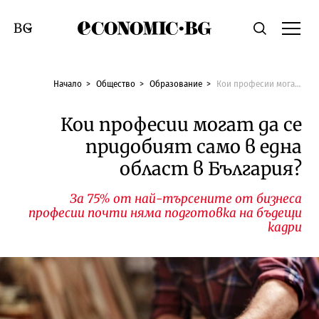
Economic.bg
Търсене
Смяна на език
Начало
Общество
Образование
Кои професии могат да се придобият само в една област в България?
Кои професии могат да се
придобият само в една
област в България?
За 75% от най-търсените от бизнеса
професии почти няма подготовка на бъдещи
кадри