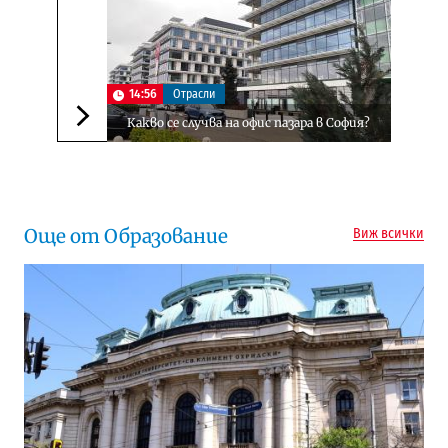
14:56
Отрасли
Какво се случва на офис пазара в София?
Следваща новина
Още от Образование
Виж всички