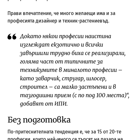
Прави впечатление, че много желаещи има и за
професията дизайнер и техник-растениевъд.
Докато някои професии наистина
изглеждат екзотично и всички
завършили трудно биха се реализирали,
голяма част от типичните за
техникумите в миналото професии –
като заварчик, стругар, шлосер,
строител – са малко застъпени и в
тазгодишни прием (с по под 100 места)“,
добавят от ИПИ.
Без подготовка
По-притеснителната тенденция е, че за 15 от 20-те
професии, които най-много се търсят на пазара на