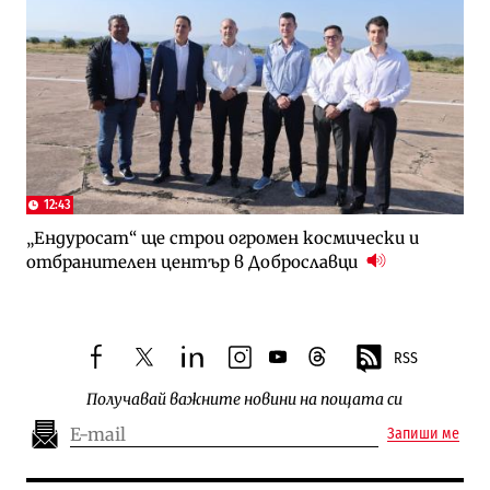
12:43
„Ендуросат“ ще строи огромен космически и
отбранителен център в Доброславци
RSS
facebook
twitter
linkedin
instagram
youtube
threads
Получавай важните новини на пощата си
Запиши ме