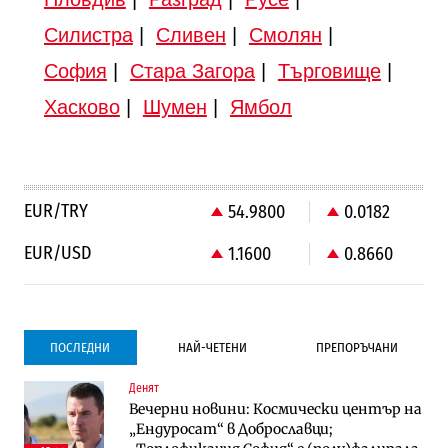
Силистра
|
Сливен
|
Смолян
|
София
|
Стара Загора
|
Търговище
|
Хасково
|
Шумен
|
Ямбол
EUR/TRY
54.9800
0.0182
EUR/USD
1.1600
0.8660
ПОСЛЕДНИ
НАЙ-ЧЕТЕНИ
ПРЕПОРЪЧАНИ
Денят
Градоустройство
Компании
Вечерни новини: Космически център на
Столична община избра изпълнител за
Vivacom предлага над 150 устройства с
„Ендуросат“ в Доброславци;
преместването на трамвайното
90% отстъпка през август