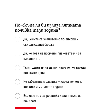
По-скъпа ли ви излиза лятната
почивка тази година?
Да, цените са значително по-високи и
съкратих дни/бюджет
Да, но това не промени плановете ми за
ваканцията
Тази година няма да почивам точно заради
високите цени
Не забелязвам разлика – харча толкова,
колкото и миналата година
Все още не съм решил/а дали и къде да
почивам