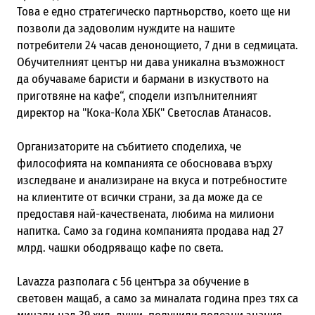
Това е едно стратегическо партньорство, което ще ни
позволи да задоволим нуждите на нашите
потребители 24 часав денонощието, 7 дни в седмицата.
Обучителният център ни дава уникална възможност
да обучаваме баристи и бармани в изкуството на
приготвяне на кафе“, сподели изпълнителният
директор на "Кока-Кола ХБК" Светослав Атанасов.
Организаторите на събитието споделиха, че
философията на компанията се обосновава върху
изследване и анализиране на вкуса и потребностите
на клиентите от всички страни, за да може да се
предоставя най-качествената, любима на милиони
напитка. Само за година компанията продава над 27
млрд. чашки ободряващо кафе по света.
Lavazza разполага с 56 центъра за обучение в
световен мащаб, а само за миналата година през тях са