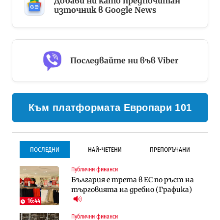
Добави ни като предпочитан
източник в Google News
Последвайте ни във Viber
Към платформата Европари 101
ПОСЛЕДНИ
НАЙ-ЧЕТЕНИ
ПРЕПОРЪЧАНИ
Публични финанси
Инфраструктура
Инфраструктура
България е трета в ЕС по ръст на
Проектирането на тунела под
Проектирането на тунела под
търговията на дребно (Графика)
Петрохан ще върви паралелно с
Петрохан ще върви паралелно с
екологичните оценки
екологичните оценки
16:44
Публични финанси
Градоустройство
Компании