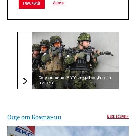
Архив
ГЛАСУВАЙ
Страните от НАТО създават „военен
Шенген”
Следваща новина
Още от Компании
Виж всички