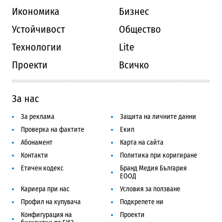
Икономика
Бизнес
Устойчивост
Общество
Технологии
Lite
Проекти
Всичко
За нас
За реклама
Защита на личните данни
Проверка на фактите
Екип
Абонамент
Карта на сайта
Контакти
Политика при коригиране
Етичен кодекс
Бранд Медия България
ЕООД
Кариера при нас
Условия за ползване
Профил на купувача
Подкрепете ни
Конфигурация на
Проекти