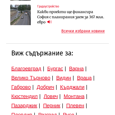
магистралата Русе – Велико
Градоустройство
Инфраструктура
Търново
Какви проекти ще финансира
Вторият мост над Варненското
Градоустройство
София с планирания заем за 367 млн.
езеро става част от бъдещата
Шест кандидата с интерес към
евро
магистрала „Черно море“
надзора на двете метростанции в
Всички избрани новини
„Люлин“
Виж съдържание за:
Благоевград
|
Бургас
|
Варна
|
Велико Търново
|
Видин
|
Враца
|
Габрово
|
Добрич
|
Кърджали
|
Кюстендил
|
Ловеч
|
Монтана
|
Пазарджик
|
Перник
|
Плевен
|
Пловдив
|
Разград
|
Русе
|