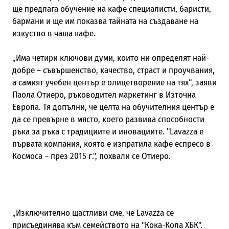
ще предлага обучение на кафе специалисти, баристи,
бармани и ще им показва тайната на създаване на
изкуство в чаша кафе.
„Има четири ключови думи, които ни определят най-
добре – съвършенство, качество, страст и проучвания,
а самият учебен център е олицетворение на тях“, заяви
Паола Отиеро, ръководител маркетинг в Източна
Европа. Тя допълни, че целта на обучителния център е
да се превърне в място, което развива способности
ръка за ръка с традициите и иновациите. "Lavazza е
първата компания, която е изпратила кафе еспресо в
Космоса – през 2015 г.", похвали се Отиеро.
„Изключително щастливи сме, че Lavazza се
присъединява към семейството на "Кока-Кола ХБК".