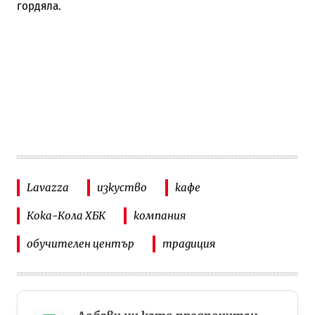
гордяла.
Lavazza
изкуство
кафе
Кока-Кола ХБК
компания
обучителен център
традиция