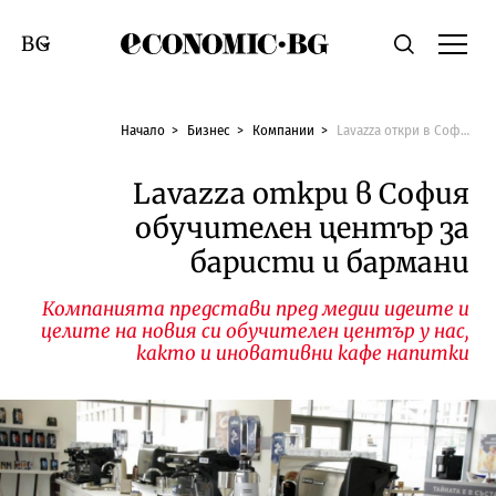
Economic.bg
Търсене
Смяна на език
Начало
Бизнес
Компании
Lavazza откри в София обучителен център за баристи и бармани
Lavazza откри в София
обучителен център за
баристи и бармани
Компанията представи пред медии идеите и
целите на новия си обучителен център у нас,
както и иновативни кафе напитки