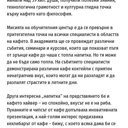
минали над 39 хил. души, получили полезни знания,
технологична грамотност и културна гледна точка
върху кафето като философия.
Мисията на обучителния център е да се превърне в
притегателна точка на всички специалисти в областта
на кафето. В академията ще се провеждат различни
събития, семинари и курсове, които ще показват пътя
от зрънце кафе до чаша с топла напитка. Но тя може
да не бъде само топла. На събитието специалисти
демонстрираха различни кафе коктейли с приятен
ненатрапчив вкус, които могат да ни разхладят и да
разпалят страстите в летните дни.
Друга интересна „напитка“ на представянето бе и
кафето хайвер – но спокойно, вкусът не е на риба.
Пуканките и чипсът от кафе допълваха иновативната
презентация, а най-голям интерес предизвика
кехлибарът от кафе – бижу, с което всяка дама би се