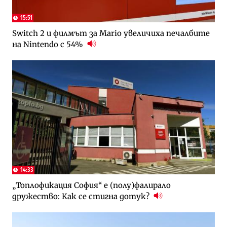
15:51
Switch 2 и филмът за Mario увеличиха печалбите
на Nintendo с 54%
14:33
„Топлофикация София“ e (полу)фалирало
дружество: Как се стигна дотук?