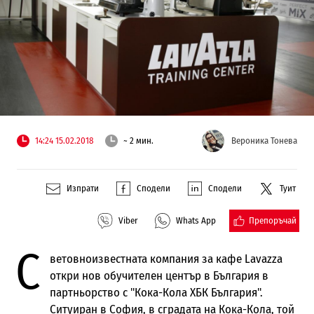
14:24 15.02.2018
~ 2 мин.
Вероника Тонева
Изпрати
Сподели
Сподели
Туит
Препоръчай
Viber
Whats App
С
ветовноизвестната компания за кафе Lavazza
откри нов обучителен център в България в
партньорство с "Кока-Кола ХБК България".
Ситуиран в София, в сградата на Кока-Кола, той