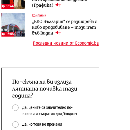
(Графика)
откажат напълно от Google
население и все повече сгради
16:44
Компании
Публични финанси
Компании
„ЕКО България“ се разширява с
Общините вече зависят от
А1 отново е лидер при
ново придобиване – този път
централната власт за 75% от
технологичните компании и
във Видин
16:08
бюджетите си
системните интегратори
Последни новини от Economic.bg
По-скъпа ли ви излиза
лятната почивка тази
година?
Да, цените са значително по-
високи и съкратих дни/бюджет
Да, но това не промени