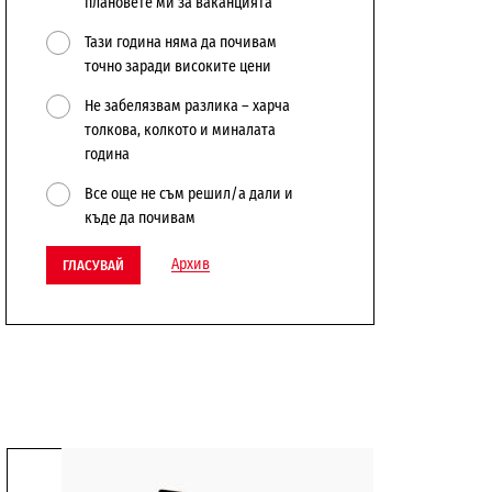
плановете ми за ваканцията
Тази година няма да почивам
точно заради високите цени
Не забелязвам разлика – харча
толкова, колкото и миналата
година
Все още не съм решил/а дали и
къде да почивам
Архив
ГЛАСУВАЙ