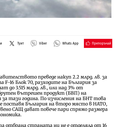
Препоръчай
ли
Туит
Viber
Whats App
авителството преведе накуп 2.2 млрд. лв. за
а F-16 Блок 70, разходите на България за
т до 3.515 млрд. лв., или над 3% от
брутен вътрешен продукт (БВП) на
 за тази година. По изчисления на БНТ това
 поставя България на второ място в НАТО,
вено САЩ дават повече пари спрямо размера
кономика.
за отбрана страната ни не е отделяла от 16