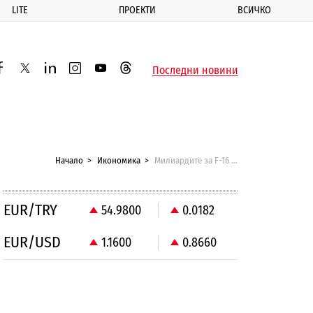
LITE
ПРОЕКТИ
ВСИЧКО
ик
Последни новини
acebook
twitter
linkedin
instagram
youtube
threads
Начало
Икономика
Милиардите за F-16 пратиха България на второ място по разходи за отбрана
EUR/TRY
54.9800
0.0182
EUR/USD
1.1600
0.8660