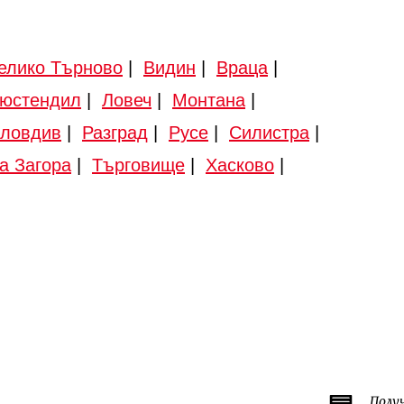
елико Търново
|
Видин
|
Враца
|
юстендил
|
Ловеч
|
Монтана
|
ловдив
|
Разград
|
Русе
|
Силистра
|
а Загора
|
Търговище
|
Хасково
|
Полу