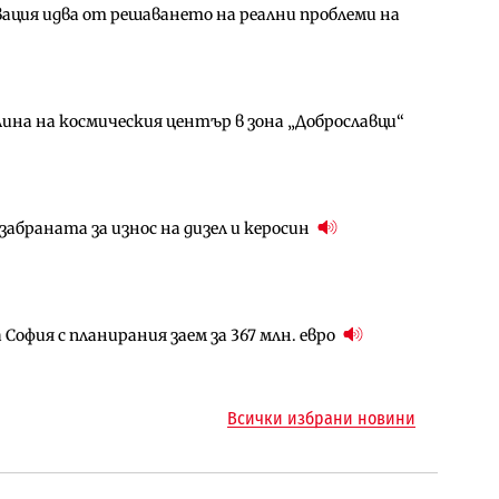
ция идва от решаването на реални проблеми на
амо още няколко седмици, ако сушата продължи
ългария продължава да се охлажда (Графика)
ина на космическия център в зона „Доброславци“
за придобиване на Euroapi Italy
ъчните оценки на имотите може да бъдат
абраната за износ на дизел и керосин
арцеларния план за магистралата Русе – Велико
ото езеро става част от бъдещата магистрала
София с планирания заем за 367 млн. евро
ъм надзора на двете метростанции в „Люлин“
ма „на ръчно управление“ общинската
Всички избрани новини