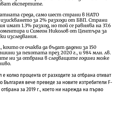
очват експертите.
златната среда, само шест страни в НАТО
изискването за 2% разходи от БВП. Страни
я имат 1.3% разход, но той се равнява на 37.6
, коментира и Симеон Николов от Центъра за
ки изследвания.
в., които се очаква да бъдат дадени за 150
шини за пехотата през 2020 г., и 984 млн. лв.
дите ни за отбрана в следващите години може
ниво.
 е колко процента от разходите за отбрана отиват
ито България вече преведе за новите изтребители F-
 отбрана за 2019 г., което ни нарежда на първо