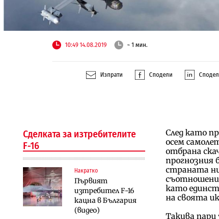
10:49 14.08.2019
~ 1 мин.
Изпрати
Сподели
Споде
След като пр
Сделката за изтребителите
осем самолет
F-16
отбрана скача
прогнозния 
страната ни
Накратко
съотношение
Първият
като единст
изтребител F-16
на своята и
кацна в България
(видео)
Такива пари 