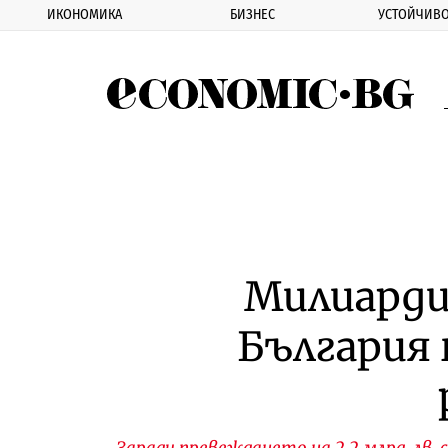
ИКОНОМИКА
БИЗНЕС
УСТОЙЧИВО
Eco
Милиарди
България 
Заради превеждането на 2.2 млрд. лв.