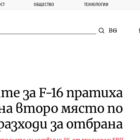
СТ
ОБЩЕСТВО
ТЕХНОЛОГИИ
nomic.bg
Търсене
Смяна на ез
f
Търси
те за F-16 пратиха
на второ място по
разходи за отбрана
 страната ни надхвърля 3% от прогнозния БВП