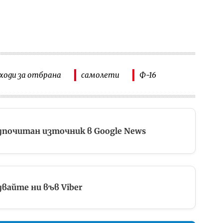
ходи за отбрана
самолети
Ф-16
дпочитан източник в Google News
вайте ни във Viber