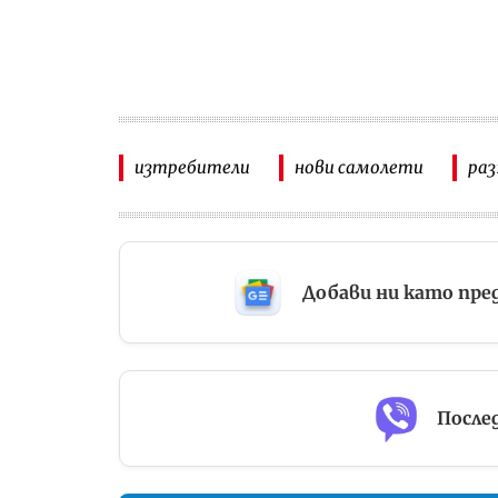
изтребители
нови самолети
раз
Добави ни като пре
Послед