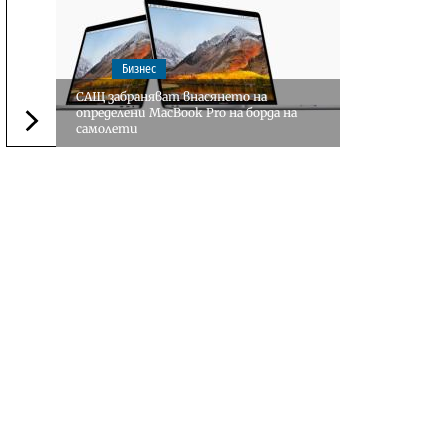
Бизнес
САЩ забраняват внасянето на
определени MacBook Pro на борда на
самолети
Следваща новина