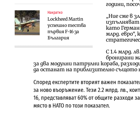
години, пос
Накратко
„Ние сме в 
Lockheed Martin
изпълняват 
успешно тества
като Германи
първия F-16 за
млрд. евро“
България
стратегичес
С 1.4 млрд. л
бронирани ма
за два модулни патрулни кораба, разхо
да останат на приблизително същото 
Според експертите вторият важен показател
за ново въоръжение. Тези 2.2 млрд. лв., ко
16, представляват 60% от общите разходи за
място в НАТО по този показател.