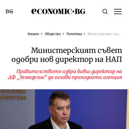
Economic.bg
Търсене
Смяна на език
Начало
Общество
Политика
Министерският съвет одобри нов директор на НАП
Министерският съвет
одобри нов директор на НАП
Правителството избра бивш директор на
ДФ „Земеделие“ да оглави приходната агенция