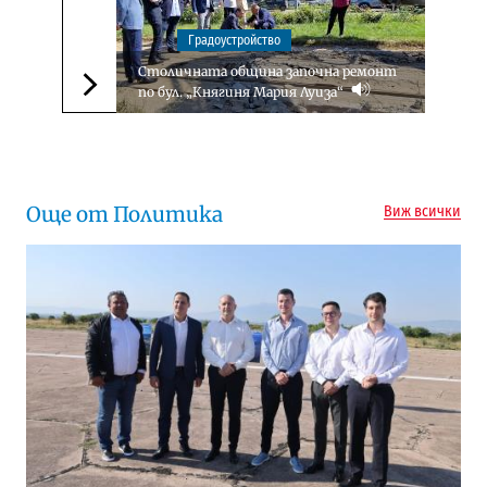
Градоустройство
Столичната община започна ремонт
по бул. „Княгиня Мария Луиза“
Следваща новина
Още от Политика
Виж всички