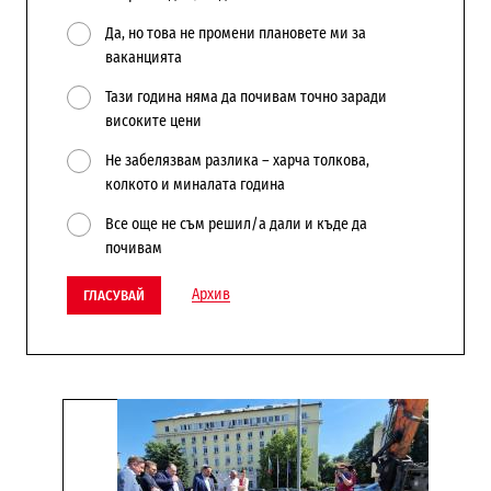
Да, но това не промени плановете ми за
ваканцията
Тази година няма да почивам точно заради
високите цени
Не забелязвам разлика – харча толкова,
колкото и миналата година
Все още не съм решил/а дали и къде да
почивам
Архив
ГЛАСУВАЙ