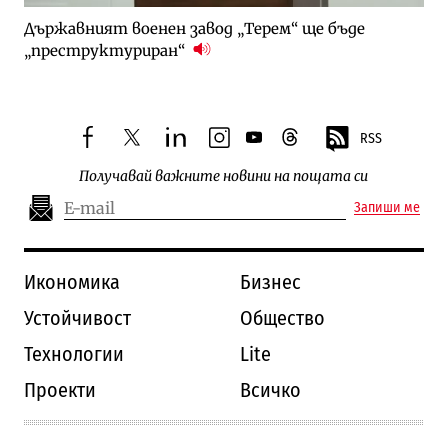
Държавният военен завод „Терем“ ще бъде
„преструктуриран“
RSS
facebook
twitter
linkedin
instagram
youtube
threads
Получавай важните новини на пощата си
Запиши ме
Икономика
Бизнес
Устойчивост
Общество
Технологии
Lite
Проекти
Всичко