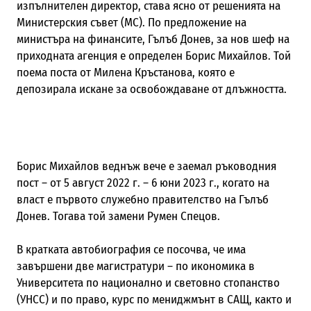
изпълнителен директор, става ясно от решенията на
Министерския съвет (МС). По предложение на
министъра на финансите, Гълъб Донев, за нов шеф на
приходната агенция е определен Борис Михайлов. Той
поема поста от Милена Кръстанова, която е
депозирала искане за освобождаване от длъжността.
Борис Михайлов веднъж вече е заемал ръководния
пост – от 5 август 2022 г. – 6 юни 2023 г., когато на
власт е първото служебно правителство на Гълъб
Донев. Тогава той замени Румен Спецов.
В кратката автобиография се посочва, че има
завършени две магистратури – по икономика в
Университета по национално и световно стопанство
(УНСС) и по право, курс по мениджмънт в САЩ, както и