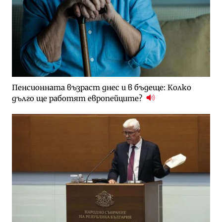
Пенсионната възраст днес и в бъдеще: Колко
дълго ще работят европейците?