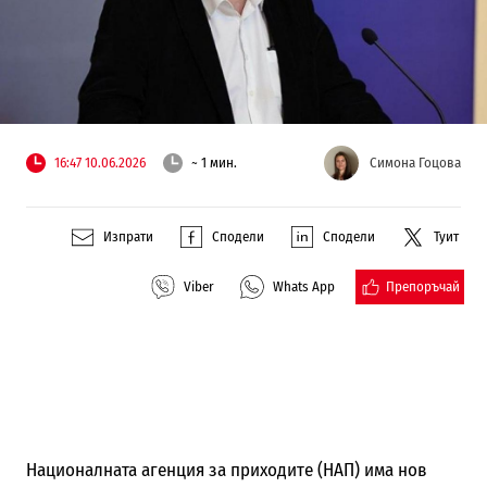
16:47 10.06.2026
~ 1 мин.
Симона Гоцова
Изпрати
Сподели
Сподели
Туит
Препоръчай
Viber
Whats App
Националната агенция за приходите (НАП) има нов