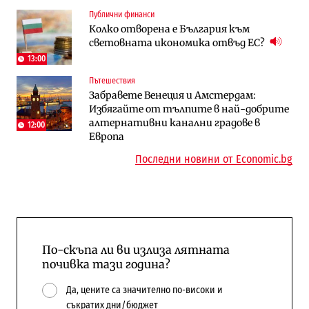
Енергетика
Компании
Публични финанси
Държавният ТЕЦ „Марица изток 2“
„Ендуросат“ ще строи огромен
Колко отворена е България към
работи с 5 блока
космически и отбранителен център в
световната икономика отвъд ЕС?
Доброславци
13:00
Енергетика
Регулации
Пътешествия
АЕЦ „Козлодуй“ ще работи само още
Лекарствата за редки болести
Забравете Венеция и Амстердам:
няколко седмици, ако сушата продължи
попадат в капан на обществените
Избягайте от тълпите в най-добрите
поръчки?
алтернативни канални градове в
12:00
Европа
Последни новини от Economic.bg
По-скъпа ли ви излиза лятната
почивка тази година?
Да, цените са значително по-високи и
съкратих дни/бюджет