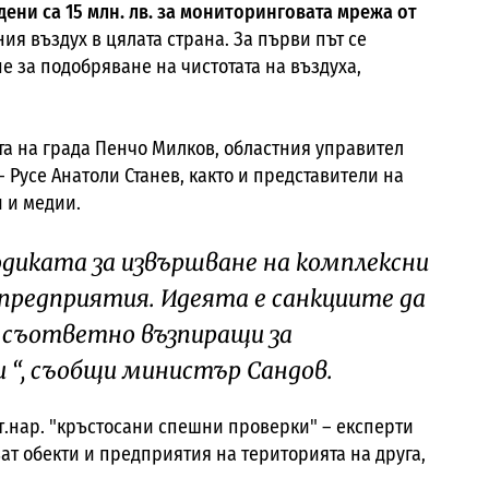
ени са 15 млн. лв. за мониторинговата мрежа от
ия въздух в цялата страна. За първи път се
за подобряване на чистотата на въздуха,
ета на града Пенчо Милков, областния управител
 Русе Анатоли Станев, както и представители на
 и медии.
диката за извършване на комплексни
предприятия. Идеята е санкциите да
 съответно възпиращи за
“, съобщи министър Сандов.
т.нар. "кръстосани спешни проверки" – експерти
т обекти и предприятия на територията на друга,