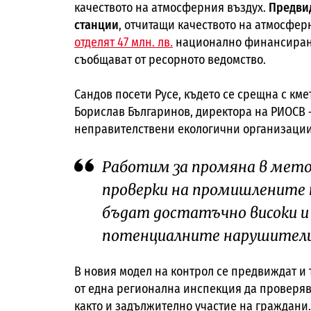
качеството на атмосферния въздух.
Предвид
станции
, отчитащи качеството на атмосферн
отделят 47 млн. лв.
национално финансиране 
съобщават от ресорното ведомство.
Сандов посети Русе, където се срещна с км
Борислав Българинов, директора на РИОСВ –
неправителствени екологични организации
Работим за промяна в мето
проверки на промишлените 
бъдат достатъчно високи и
потенциалните нарушители 
В новия модел на контрол се предвиждат и 
от една регионална инспекция да проверява
както и задължително участие на граждани.