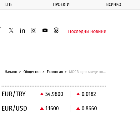
LITE
ПРОЕКТИ
ВСИЧКО
ик
Последни новини
acebook
twitter
linkedin
instagram
youtube
threads
Начало
Общество
Екология
МОСВ ще въведе по-големи санкции за замърсяване от индустрията
EUR/TRY
54.9800
0.0182
EUR/USD
1.1600
0.8660