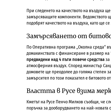
При следенето на качеството на въздуха ще
замърсяващите компоненти. Ведомството ще
подобрят качеството на въздуха, като ще се
Замърсяването от битов
По Оперативна програма „Околна среда“ в
домакинствата с финансиране в размер на 
предвидени над 4 пъти повече средства
за 
атмосферния въздух. Според министър Санд
домовете ще преодолее до голяма степен з
замърсител по този показател е битовото о
Властта в Русе взима мерк
Кметът на Русе Пенчо Милков съобщи, че с
поръчка за дооборудването на най-новата 