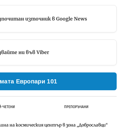
дпочитан източник в Google News
вайте ни във Viber
мата Европари 101
Й-ЧЕТЕНИ
ПРЕПОРЪЧАНИ
ина на космическия център в зона „Доброславци“
д Петрохан ще върви паралелно с екологичните
д Петрохан ще върви паралелно с екологичните