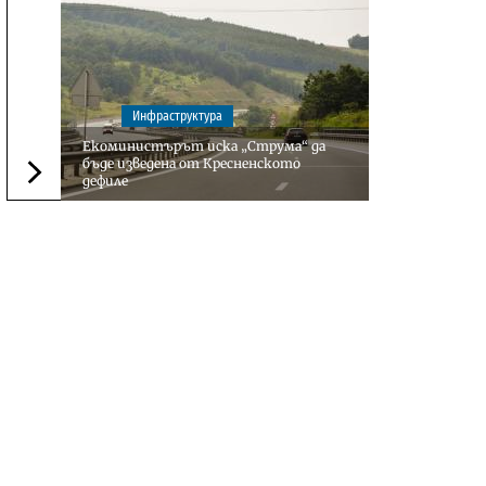
Инфраструктура
Екоминистърът иска „Струма“ да
бъде изведена от Кресненското
дефиле
Следваща новина