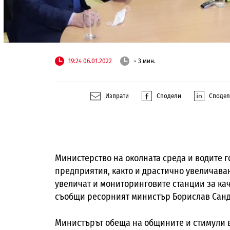
19:24 06.01.2022
~ 3 мин.
Изпрати
Сподели
Споде
Министерство на околната среда и водите 
предприятия, както и драстично увеличава
увеличат и мониторинговите станции за кач
съобщи ресорният министър Борислав Санд
Министърът обеща на общините и стимули 