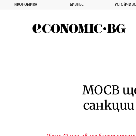
ИКОНОМИКА
БИЗНЕС
УСТОЙЧИВО
Eco
МОСВ ще
санкции
Около 47 млн. лв. ще бъдат отделе