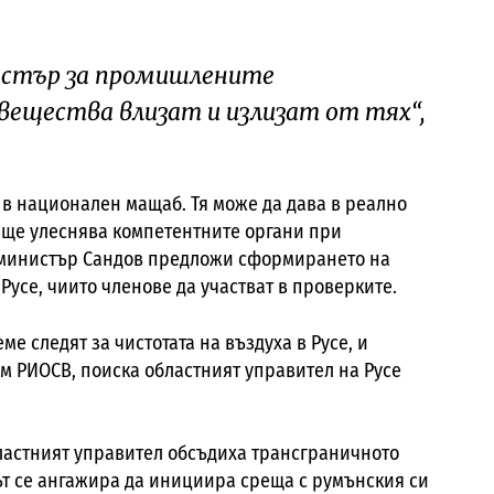
астър за промишлените
 вещества влизат и излизат от тях“,
 в национален мащаб. Тя може да дава в реално
ще улеснява компетентните органи при
а министър Сандов предложи сформирането на
Русе, чиито членове да участват в проверките.
ме следят за чистотата на въздуха в Русе, и
м РИОСВ, поиска областният управител на Русе
ластният управител обсъдиха трансграничното
ът се ангажира да инициира среща с румънския си