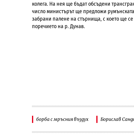
колега. На нея ще бъдат обсъдени трансгра
число министърът ще предложи румънската 
забрани палене на стърнища, с което ще с
поречието на р. Дунав.
борба с мръсния въздух
Борислав Санд