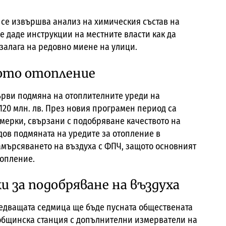
 се извършва анализ на химическия състав на
 даде инструкции на местните власти как да
 залага на редовно миене на улици.
ото отопление
ърви подмяна на отоплителните уреди на
120 млн. лв. През новия програмен период са
мерки, свързани с подобряване качеството на
ов подмяната на уредите за отопление в
амърсяването на въздуха с ФПЧ, защото основният
топление.
и за подобряване на въздуха
ледващата седмица ще бъде пусната обществената
общинска станция с допълнителни измерватели на