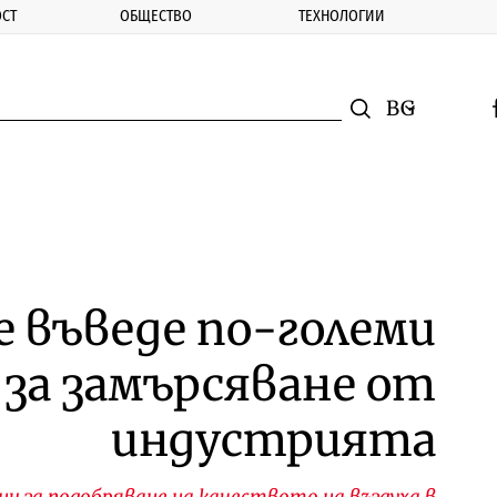
СТ
ОБЩЕСТВО
ТЕХНОЛОГИИ
nomic.bg
Търсене
Смяна на ез
f
Търси
 въведе по-големи
 за замърсяване от
индустрията
ни за подобряване на качеството на въздуха в