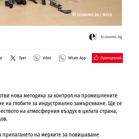
©
ECONOMIC.BG /
МОСВ
Economic.bg
Препоръчай
ли
Туит
Viber
Whats App
готви нова методика за контрол на промишлените
не на глобите за индустриално замърсяване. Ще се
еството на атмосферния въздух в цялата страна,
ов.
в прилагането на мерките за повишаване