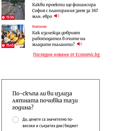
Какви проекти ще финансира
бюджетите си
София с планирания заем за 367
To:know
Компании
млн. евро
15:56
Последни дни с обозначаване на
А1 отново е лидер при
Компании
цените в лева: Какво
технологичните компании и
Как изглежда добрият
предстои?
системните интегратори
работодател в очите на
младите таланти?
15:45
Последни новини от Economic.bg
По-скъпа ли ви излиза
лятната почивка тази
година?
Да, цените са значително по-
високи и съкратих дни/бюджет