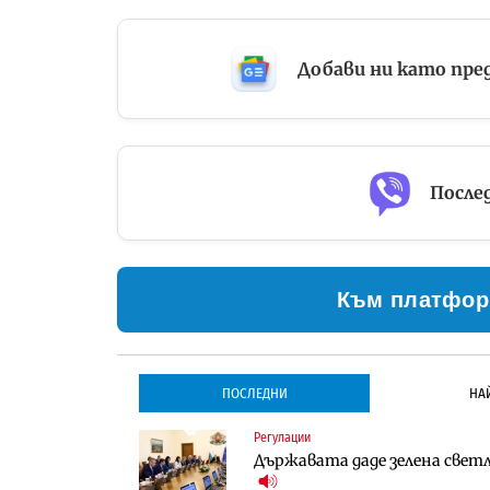
Добави ни като пре
Послед
Към платфор
ПОСЛЕДНИ
НА
Регулации
Инфраструктура
Инфраструктура
Държавата даде зелена светл
Проектирането на тунела по
Проектирането на тунела по
оценки
оценки