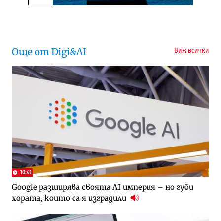
Следваща новина
Още от Digi&AI
Виж всички
10:41
Google разширява своята AI империя – но губи
хората, които са я изградили