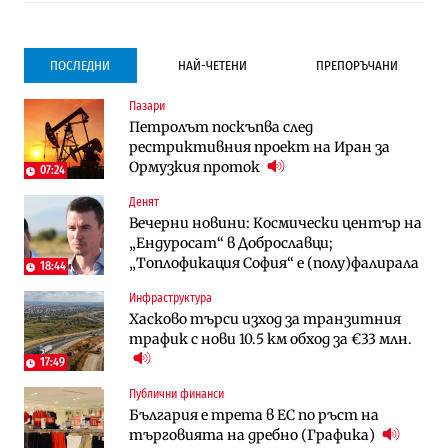
ПОСЛЕДНИ
НАЙ-ЧЕТЕНИ
ПРЕПОРЪЧАНИ
Пазари
Градоустройство
Компании
Петролът поскъпва след
Столична община избра изпълнител за
Vivacom предлага над 150 устройства с
рестриктивния проект на Иран за
преместването на трамвайното
90% отстъпка през август
Ормузкия проток
трасе по бул. „Скобелев“
07:24
Денят
Компании
To:know
Вечерни новини: Космически център на
Vivacom предлага над 150 устройства с
Последни дни с обозначаване на цените
„Ендуросат“ в Доброславци;
90% отстъпка през август
в лева: Какво предстои?
„Топлофикация София“ e (полу)фалирала
18:44
Инфраструктура
Енергетика
Градоустройство
Хасково търси изход за транзитния
АЕЦ „Козлодуй“ ще работи само още
Столична община избра изпълнител за
трафик с нови 10.5 км обход за €33 млн.
няколко седмици, ако сушата продължи
преместването на трамвайното
трасе по бул. „Скобелев“
17:49
Публични финанси
Digi&AI
Отрасли
България е трета в ЕС по ръст на
Трафикът толкова е намалял, че големи
Жилищата в България поскъпват при
търговията на дребно (Графика)
медии обмислят да се откажат
намаляващо население и все повече