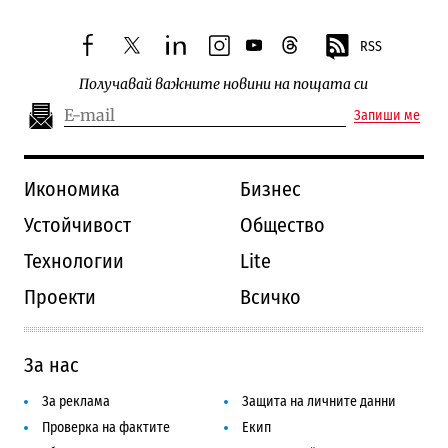
RSS
facebook
twitter
linkedin
instagram
youtube
threads
Получавай важните новини на пощата си
Запиши ме
Икономика
Бизнес
Устойчивост
Общество
Технологии
Lite
Проекти
Всичко
За нас
За реклама
Защита на личните данни
Проверка на фактите
Екип