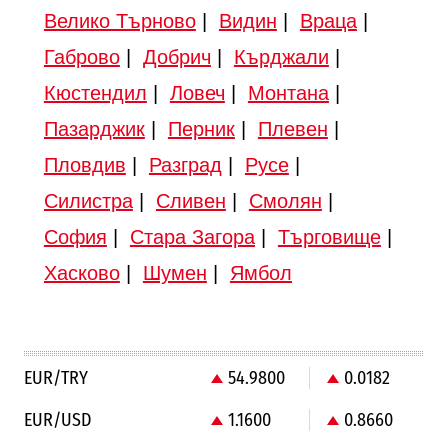
Велико Търново
|
Видин
|
Враца
|
Габрово
|
Добрич
|
Кърджали
|
Кюстендил
|
Ловеч
|
Монтана
|
Пазарджик
|
Перник
|
Плевен
|
Пловдив
|
Разград
|
Русе
|
Силистра
|
Сливен
|
Смолян
|
София
|
Стара Загора
|
Търговище
|
Хасково
|
Шумен
|
Ямбол
EUR/TRY
54.9800
0.0182
EUR/USD
1.1600
0.8660