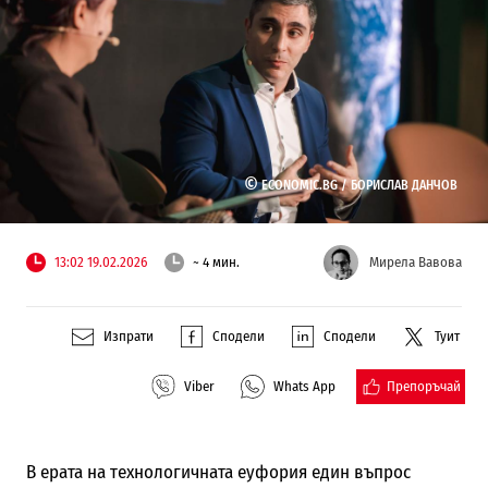
©
ECONOMIC.BG /
БОРИСЛАВ ДАНЧОВ
13:02 19.02.2026
~ 4 мин.
Мирела Вавова
Изпрати
Сподели
Сподели
Туит
Препоръчай
Viber
Whats App
В ерата на технологичната еуфория един въпрос