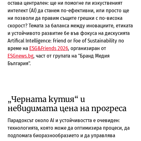
остава централен: ще ни помогне ли изкуственият
интелект (AI) да станем по-ефективни, или просто ще
ни позволи да правим същите грешки с по-висока
скорост? Темата за баланса между иновациите, етиката
и устойчивото развитие бе във фокуса на дискусията
Artifical Intelligence: Friend or Foe of Sustainability по
време на
ESG&Friends 2026
, организиран от
ESGnews.bg
, част от групата на "Бранд Медия
България".
„Черната кутия“ и
невидимата цена на прогреса
Парадоксът около AI и устойчивостта е очевиден:
технологията, която може да оптимизира процеси, да
подпомага биоразнообразието и да управлява