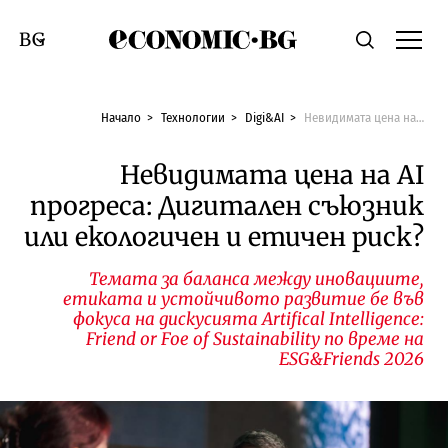
Economic.bg
Търсене
Смяна на език
Начало
Технологии
Digi&AI
Невидимата цена на AI прогреса: Дигитален съюзник или екологичен и етичен риск?
Невидимата цена на AI
прогреса: Дигитален съюзник
или екологичен и етичен риск?
Темата за баланса между иновациите,
етиката и устойчивото развитие бе във
фокуса на дискусията Artifical Intelligence:
Friend or Foe of Sustainability по време на
ESG&Friends 2026