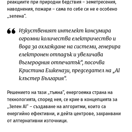
реакциите при природни бедствия – земетресения,
наводнения, пожари – сама по себе си не е особено
„зелена“.
Изкуственият интелект консумира
огромни количества електричество и
вода за охлаждане на системи, генерира
електронен отпадък и увеличава
въглеродния отпечатък“, посочва
Кристина Ешкенази, председател на „AI
клъстер България“.
Решението на тази „тъмна“, енергоемка страна на
технологията, според нея, се крие в концепцията за
„Зелен AI“ – създаване на алгоритми, които са
енергийно ефективни, и дейта центрове, захранвани
от алтернативни източници.