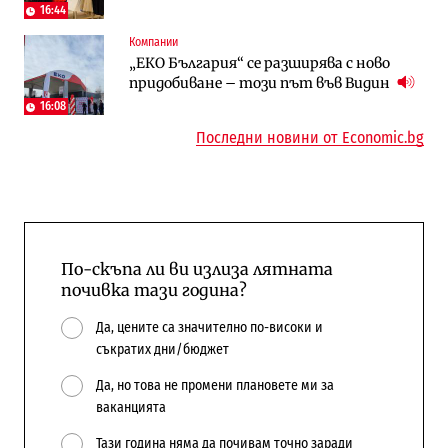
напълно от Google
сгради
16:44
Компании
Публични финанси
Компании
„ЕКО България“ се разширява с ново
Общините вече зависят от
А1 отново е лидер при технологичните
придобиване – този път във Видин
централната власт за 75% от
компании и системните интегратори
бюджетите си
16:08
Последни новини от Economic.bg
По-скъпа ли ви излиза лятната
почивка тази година?
Да, цените са значително по-високи и
съкратих дни/бюджет
Да, но това не промени плановете ми за
ваканцията
Тази година няма да почивам точно заради