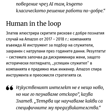
поведение чрез AI там, където
класическото решение работи по-добре.“
Human in the loop
Златев илюстрира скритите рискове с добре познатия
случай на Amazon от 2017 – 2018 г.: компанията
въвежда AI инструмент за подбор на служители,
захранен с натрупани през годините данни. Резултатът
– системата започва да дискриминира жени, защото
исторически погледнато, „успешен служител“ в
компанията е предимно мъж инженер. Amazon спира
инструмента и преосмисля стратегията си.
Изкуственият интелект не е нещо ново,
но ние го познаваме отскоро“, казва
Златев. „Тепърва ще научаваме какви са
специфичните му предизвикателства.“