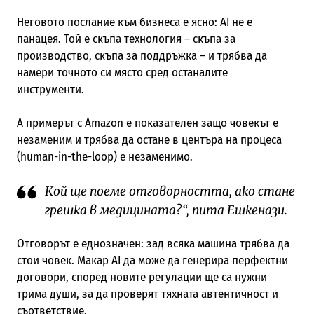
Неговото послание към бизнеса е ясно: AI не е
панацея. Той е скъпа технология – скъпа за
производство, скъпа за поддръжка – и трябва да
намери точното си място сред останалите
инструменти.
А примерът с Amazon е показателен защо човекът е
незаменим и трябва да остане в центъра на процеса
(human-in-the-loop) е незаменимо.
Кой ще поеме отговорността, ако стане
грешка в медицината?“, пита Ешкенази.
Отговорът е еднозначен: зад всяка машина трябва да
стои човек. Макар AI да може да генерира перфектни
договори, според новите регулации ще са нужни
трима души, за да проверят тяхната автентичност и
съответствие.