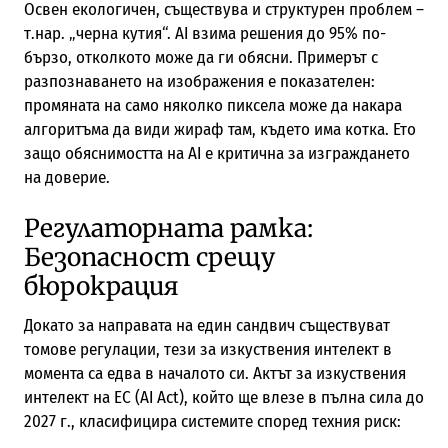
Освен екологичен, съществува и структурен проблем –
т.нар. „черна кутия“. AI взима решения до 95% по-
бързо, отколкото може да ги обясни. Примерът с
разпознаването на изображения е показателен:
промяната на само няколко пиксела може да накара
алгоритъма да види жираф там, където има котка. Ето
защо обяснимостта на AI е критична за изграждането
на доверие.
Регулаторната рамка:
Безопасност срещу
бюрокрация
Докато за направата на един сандвич съществуват
томове регулации, тези за изкуствения интелект в
момента са едва в началото си. Актът за изкуствения
интелект на ЕС (AI Act), който ще влезе в пълна сила до
2027 г., класифицира системите според техния риск: