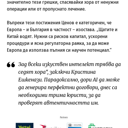
значително тези грешки, спасявайки хора от ненужни
операции или от пропуснато лечение.
Въпреки тези постижения Ценов е категоричен, че
Европа – и България в частност – изостава. „Щатите и
Китай водят. Нужни са рисков капитал, ускорени
процедури и ясна регулаторна рамка, за да може
Европа да използва пълния си научен потенциал.“
Зад всеки изкуствен интелект трябва да
седят хора“, заключи Кристина
Ешкенази. Парадоксално, дори AI да може
да генерира перфектни договори, днес са
необходими трима юристи, за да
проверят автентичността им.