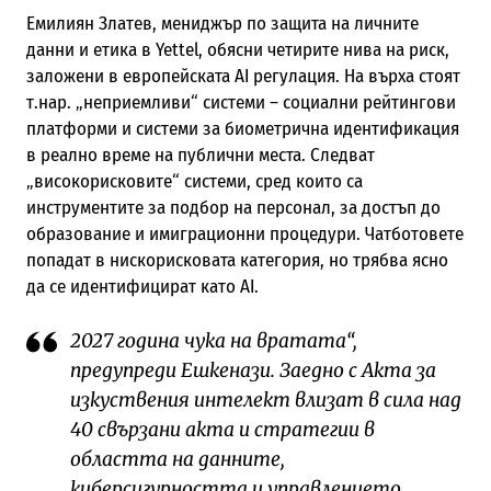
Емилиян Златев, мениджър по защита на личните
данни и етика в Yettel, обясни четирите нива на риск,
заложени в европейската AI регулация. На върха стоят
т.нар. „неприемливи“ системи – социални рейтингови
платформи и системи за биометрична идентификация
в реално време на публични места. Следват
„високорисковите“ системи, сред които са
инструментите за подбор на персонал, за достъп до
образование и имиграционни процедури. Чатботовете
попадат в нискорисковата категория, но трябва ясно
да се идентифицират като AI.
2027 година чука на вратата“,
предупреди Ешкенази. Заедно с Акта за
изкуствения интелект влизат в сила над
40 свързани акта и стратегии в
областта на данните,
киберсигурността и управлението.