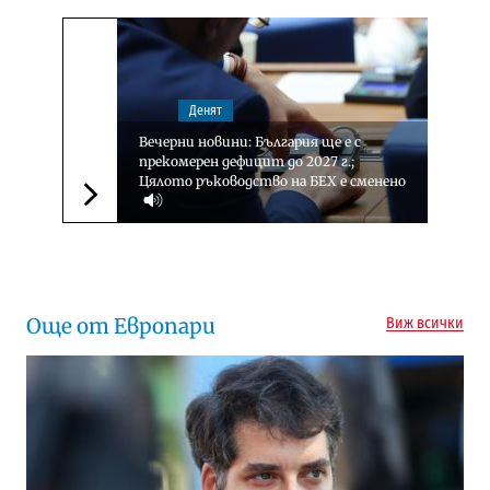
Денят
Вечерни новини: България ще е с
прекомерен дефицит до 2027 г.;
Цялото ръководство на БЕХ е сменено
Следваща новина
Още от Европари
Виж всички