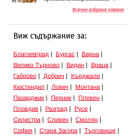
магистралата Русе – Велико
магистрала „Черно море“
Всички избрани новини
Търново
Виж съдържание за:
Благоевград
|
Бургас
|
Варна
|
Велико Търново
|
Видин
|
Враца
|
Габрово
|
Добрич
|
Кърджали
|
Кюстендил
|
Ловеч
|
Монтана
|
Пазарджик
|
Перник
|
Плевен
|
Пловдив
|
Разград
|
Русе
|
Силистра
|
Сливен
|
Смолян
|
София
|
Стара Загора
|
Търговище
|