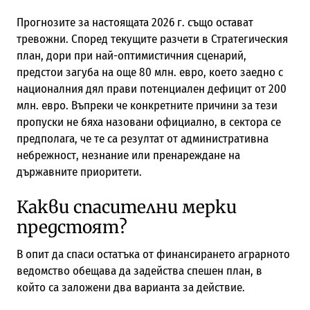
Прогнозите за настоящата 2026 г. също остават
тревожни. Според текущите разчети в Стратегическия
план, дори при най-оптимистичния сценарий,
предстои загуба на още 80 млн. евро, което заедно с
националния дял прави потенциален дефицит от 200
млн. евро. Въпреки че конкретните причини за тези
пропуски не бяха назовани официално, в сектора се
предполага, че те са резултат от административна
небрежност, незнание или пренареждане на
държавните приоритети.
Какви спасителни мерки
предстоят?
В опит да спаси остатъка от финансирането аграрното
ведомство обещава да задейства спешен план, в
който са заложени два варианта за действие.