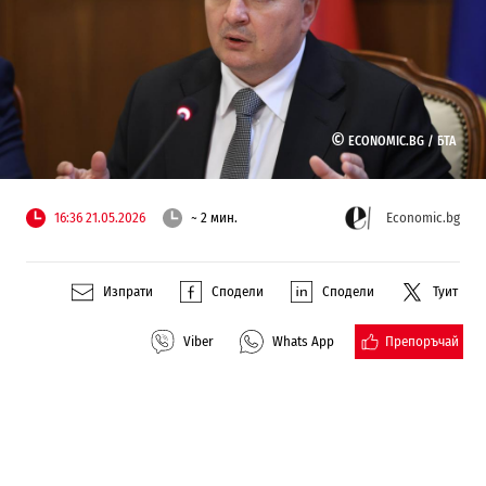
©
ECONOMIC.BG /
БТА
16:36 21.05.2026
~ 2 мин.
Economic.bg
Изпрати
Сподели
Сподели
Туит
Препоръчай
Viber
Whats App