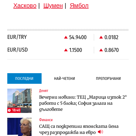
Хасково
|
Шумен
|
Ямбол
EUR/TRY
54.9400
0.0182
EUR/USD
1.1500
0.8670
ПОСЛЕДНИ
НАЙ-ЧЕТЕНИ
ПРЕПОРЪЧАНИ
Денят
Градоустройство
Компании
Вечерни новини: ТЕЦ „Марица изток 2“
Столична община избра изпълнител за
Vivacom предлага над 150 устройства с
работи с 5 блока; София залага на
преместването на трамвайното
90% отстъпка през август
дълговете
трасе по бул. „Скобелев“
18:40
Финанси
Компании
To:know
САЩ са подкрепили японската йена
Vivacom предлага над 150 устройства с
Последни дни с обозначаване на цените
чрез разпродажба на евро
90% отстъпка през август
в лева: Какво предстои?