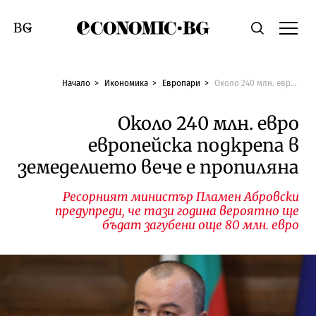
Economic.bg
Търсене
Смяна на език
Начало
Икономика
Европари
Около 240 млн. евро европейска подкрепа в земеделието вече е пропиляна
Около 240 млн. евро
европейска подкрепа в
земеделието вече е пропиляна
Ресорният министър Пламен Абровски
предупреди, че тази година вероятно ще
бъдат загубени още 80 млн. евро