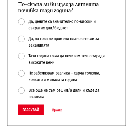
По-скъпа ли ви излиза лятната
почивка тази година?
Да, цените са значително по-високи и
съкратих дни/бюджет
Да, но това не промени плановете ми за
ваканцията
Тази година няма да почивам точно заради
високите цени
Не забелязвам разлика – харча толкова,
колкото и миналата година
Все още не съм решил/а дали и къде да
почивам
Архив
ГЛАСУВАЙ