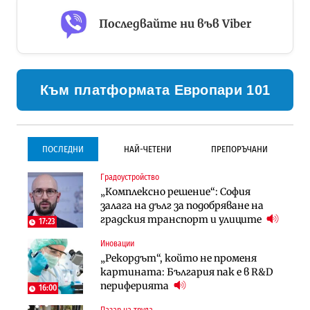
Последвайте ни във Viber
Към платформата Европари 101
ПОСЛЕДНИ
НАЙ-ЧЕТЕНИ
ПРЕПОРЪЧАНИ
Градоустройство
Градоустройство
Инфраструктура
„Комплексно решение“: София
Столична община избра
Проектирането на тунела под
залага на дълг за подобряване на
изпълнител за преместването на
Петрохан ще върви паралелно с
градския транспорт и улиците
трамвайното трасе по бул.
екологичните оценки
17:23
„Скобелев“
Иновации
Компании
Инфраструктура
„Рекордът“, който не променя
„Хювефарма“ подписа договор за
Проектирането на тунела под
картината: България пак е в R&D
придобиване на Euroapi Italy
Петрохан ще върви паралелно с
периферията
16:00
екологичните оценки