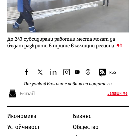
До 243 субсидирани работни места могат да
бъдат разкрити в трите въглищни региона
RSS
facebook
twitter
linkedin
instagram
youtube
threads
Получавай важните новини на пощата си
Запиши ме
Икономика
Бизнес
Устойчивост
Общество