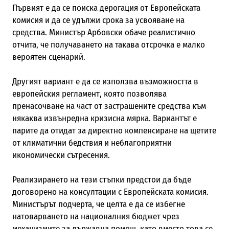
Първият е да се поиска дерогация от Европейската
комисия и да се удължи срока за усвояване на
средства. Министър Арбовски обаче реалистично
отчита, че получаването на такава отсрочка е малко
вероятен сценарий.
Другият вариант е да се използва възможността в
европейския регламент, която позволява
пренасочване на част от застрашените средства към
някаква извънредна кризисна мярка. Вариантът е
парите да отидат за директно компенсиране на щетите
от климатични бедствия и неблагоприятни
икономически сътресения.
Реализирането на тези стъпки предстои да бъде
договорено на консултации с Европейската комисия.
Министърът подчерта, че целта е да се избегне
натоварването на националния бюджет чрез
механизмите за държавна помощ, като вместо това се