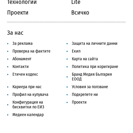
Технологии
Lite
Проекти
Всичко
За нас
За реклама
Защита на личните данни
Проверка на фактите
Екип
Абонамент
Карта на сайта
Контакти
Политика при коригиране
Етичен кодекс
Бранд Медия България
ЕООД
Кариера при нас
Условия за ползване
Профил на купувача
Подкрепете ни
Конфигурация на
Проекти
бисквитки по ЕИЗ
Медиен календар