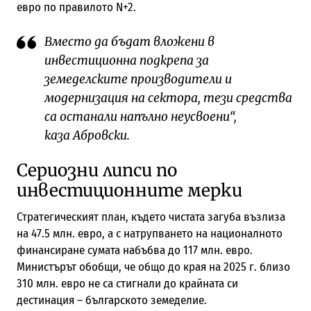
евро по правилото N+2.
Вместо да бъдат вложени в
инвестиционна подкрепа за
земеделските производители и
модернизация на сектора, тези средства
са останали напълно неусвоени“,
каза Абровски.
Сериозни липси по
инвестиционните мерки
Стратегическият план, където чистата загуба възлиза
на 47.5 млн. евро, а с натрупването на националното
финансиране сумата набъбва до 117 млн. евро.
Министърът обобщи, че общо до края на 2025 г. близо
310 млн. евро не са стигнали до крайната си
дестинация – българското земеделие.