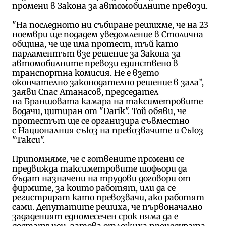
промени в Закона за автомобилните превози.
"На последното ни събиране решихме, че на 23
ноември ще подадем уведомление в Столична
община, че ще има протест, тъй като
парламентът взе решение за Закона за
автомобилните превози единствено в
транспортна комисия. Не е взето
окончателно законодателно решение в зала”,
заяви Спас Атанасов, председател
на Браншовата камара на таксиметровите
водачи, цитиран от "Darik". Той обяви, че
протестът ще се организира съвместно
с Националния съюз на превозвачите и Съюз
"Такси".
Припомняме, че с готвените промени се
предвижда таксиметровите шофьори да
бъдат назначени на трудови договори от
фирмите, за които работят, или да се
регистрират като превозвачи, ако работят
сами. Депутатите решиха, че първоначално
зададеният едномесечен срок няма да е
достатъчен, затова отложиха процедурата