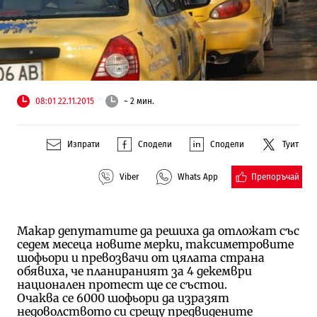
08:01 22.11.2015
~ 2 мин.
Изпрати
Сподели
Сподели
Туит
Препоръчай
Viber
Whats App
Макар депутатите да решиха да отложат със
седем месеца новите мерки, таксиметровите
шофьори и превозвачи от цялата страна
обявиха, че планираният за 4 декември
национален протест ще се състои.
Очаква се 6000 шофьори да изразят
недоволството си срещу предвидените