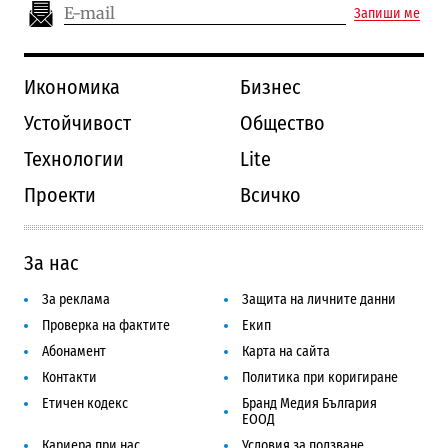
Запиши ме
Икономика
Бизнес
Устойчивост
Общество
Технологии
Lite
Проекти
Всичко
За нас
За реклама
Защита на личните данни
Проверка на фактите
Екип
Абонамент
Карта на сайта
Контакти
Политика при коригиране
Етичен кодекс
Бранд Медия България
ЕООД
Кариера при нас
Условия за ползване