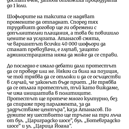
до 1 юли.
Шофьорите на таксита се надяват
промените да отпаднат. Според тях
трудовият договор ще ги обремени с
допълнителни плащания, а това би повишило
цените на услугата. Атанасов смята,
че
вариантът всички 40 000 шофьори да
станат превозвачи, е глупав, защото
администрацията няма да може да се справи.
До последно е имало дебати дали протестът
да се проведе или не. Някои са били на позиция,
че той трябва да се отложи и да се осъществи
в случай, че законът бъде приет. „Не трябва
да се отлага протестът, тъй като виждаме,
че има инициатива в политиците.
Протестът ще протече много културно, без
да спираме пред парламента, за да
задръстваме центъра”, каза Атанасов. По
думите му шествието ще тръгне на три лъча
от бул. „Цариградско шосе”, бул. „Ботевградско
шосе” и ул. „Царица Йоана”.