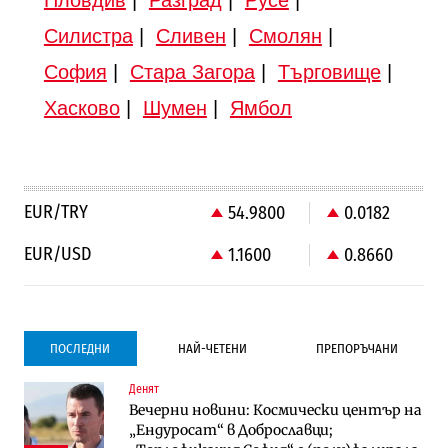
Силистра
|
Сливен
|
Смолян
|
София
|
Стара Загора
|
Търговище
|
Хасково
|
Шумен
|
Ямбол
EUR/TRY
54.9800
0.0182
EUR/USD
1.1600
0.8660
ПОСЛЕДНИ
НАЙ-ЧЕТЕНИ
ПРЕПОРЪЧАНИ
Денят
Градоустройство
Компании
Вечерни новини: Космически център на
Столична община избра изпълнител за
Vivacom предлага над 150 устройства с
„Ендуросат“ в Доброславци;
преместването на трамвайното
90% отстъпка през август