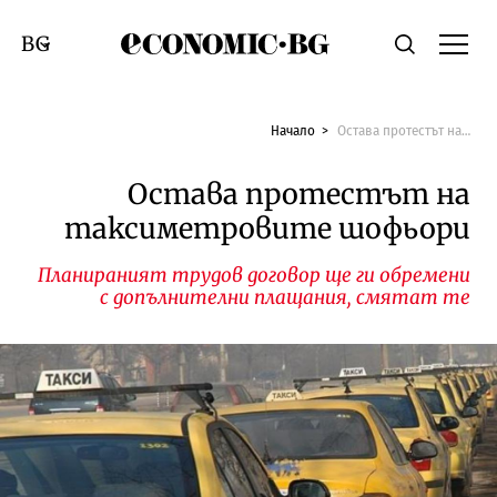
Economic.bg
Търсене
Смяна на език
Начало
Остава протестът на таксиметровите шофьори
Остава протестът на
таксиметровите шофьори
Планираният трудов договор ще ги обремени
с допълнителни плащания, смятат те