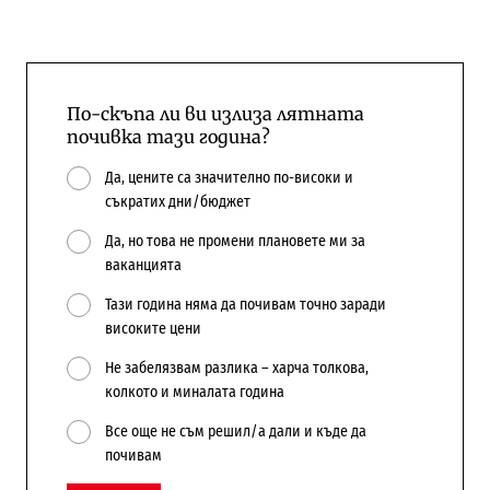
По-скъпа ли ви излиза лятната
почивка тази година?
Да, цените са значително по-високи и
съкратих дни/бюджет
Да, но това не промени плановете ми за
ваканцията
Тази година няма да почивам точно заради
високите цени
Не забелязвам разлика – харча толкова,
колкото и миналата година
Все още не съм решил/а дали и къде да
почивам