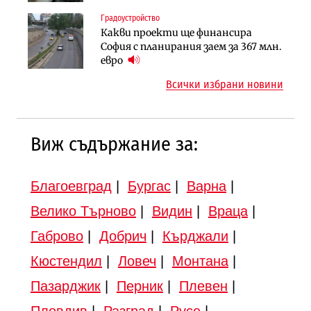
магистралата Русе – Велико
Градоустройство
Публични финанси
Търново
Какви проекти ще финансира
Регионалният министър поема „на
Градоустройство
София с планирания заем за 367 млн.
ръчно управление“ общинската
Шест кандидата с интерес към
евро
инвестиционна програма
надзора на двете метростанции в
Всички избрани новини
„Люлин“
Виж съдържание за:
Благоевград
|
Бургас
|
Варна
|
Велико Търново
|
Видин
|
Враца
|
Габрово
|
Добрич
|
Кърджали
|
Кюстендил
|
Ловеч
|
Монтана
|
Пазарджик
|
Перник
|
Плевен
|
Пловдив
|
Разград
|
Русе
|