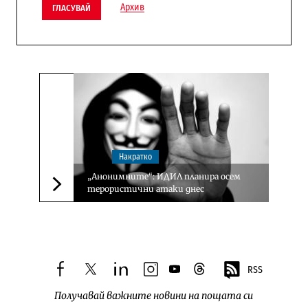
Архив
ГЛАСУВАЙ
Накратко
„Анонимните“: ИДИЛ планира осем
терористични атаки днес
Следваща новина
RSS
facebook
twitter
linkedin
instagram
youtube
threads
Получавай важните новини на пощата си