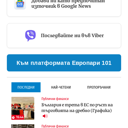
Добави ни като предпочитан
източник в Google News
Последвайте ни във Viber
Към платформата Европари 101
ПОСЛЕДНИ
НАЙ-ЧЕТЕНИ
ПРЕПОРЪЧАНИ
Публични финанси
Градоустройство
Инфраструктура
България е трета в ЕС по ръст на
Столична община избра
Проектирането на тунела под
търговията на дребно (Графика)
изпълнител за преместването на
Петрохан ще върви паралелно с
трамвайното трасе по бул.
екологичните оценки
16:44
„Скобелев“
Публични финанси
Компании