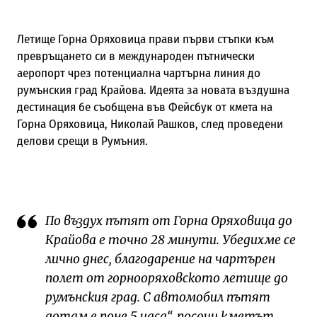
Летище Горна Оряховица прави първи стъпки към
превръщането си в международен пътнически
аеропорт чрез потенциална чартърна линия до
румънския град Крайова. Идеята за новата въздушна
дестинация бе съобщена във Фейсбук от кмета на
Горна Оряховица, Николай Рашков, след проведени
делови срещи в Румъния.
По въздух пътят от Горна Оряховица до
Крайова е точно 28 минути. Убедихме се
лично днес, благодарение на чартърен
полет от горнооряховското летище до
румънския град. С автомобил пътят
дотам е поне 5 часа“, посочи кметът