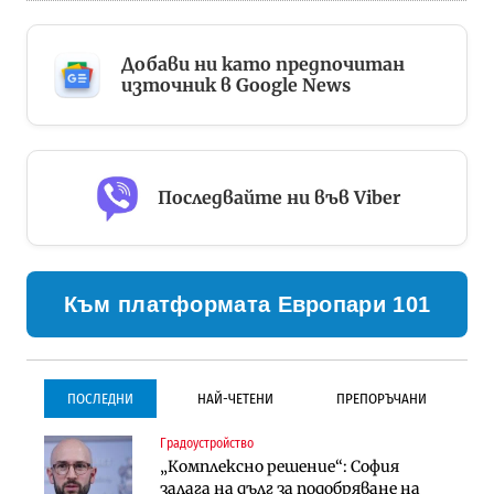
Добави ни като предпочитан
източник в Google News
Последвайте ни във Viber
Към платформата Европари 101
ПОСЛЕДНИ
НАЙ-ЧЕТЕНИ
ПРЕПОРЪЧАНИ
Градоустройство
Градоустройство
Инфраструктура
„Комплексно решение“: София
Столична община избра
Проектирането на тунела под
залага на дълг за подобряване на
изпълнител за преместването на
Петрохан ще върви паралелно с