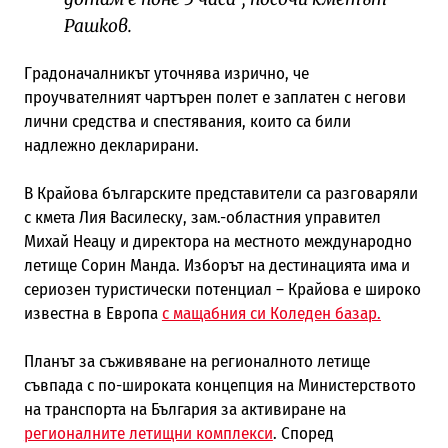
Рашков.
Градоначалникът уточнява изрично, че
проучвателният чартърен полет е заплатен с негови
лични средства и спестявания, които са били
надлежно декларирани.
В Крайова българските представители са разговаряли
с кмета Лия Василеску, зам.-областния управител
Михай Неацу и директора на местното международно
летище Сорин Манда. Изборът на дестинацията има и
сериозен туристически потенциал – Крайова е широко
известна в Европа
с мащабния си Коледен базар.
Планът за съживяване на регионалното летище
съвпада с по-широката концепция на Министерството
на транспорта на България за активиране на
регионалните летищни комплекси
. Според