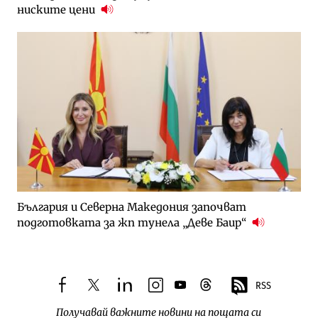
ниските цени
България и Северна Македония започват
подготовката за жп тунела „Деве Баир“
RSS
facebook
twitter
linkedin
instagram
youtube
threads
Получавай важните новини на пощата си