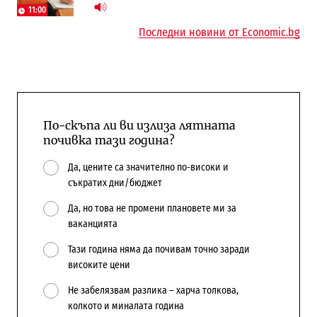
11:00
Последни новини от Economic.bg
По-скъпа ли ви излиза лятната
почивка тази година?
Да, цените са значително по-високи и
съкратих дни/бюджет
Да, но това не промени плановете ми за
ваканцията
Тази година няма да почивам точно заради
високите цени
Не забелязвам разлика – харча толкова,
колкото и миналата година