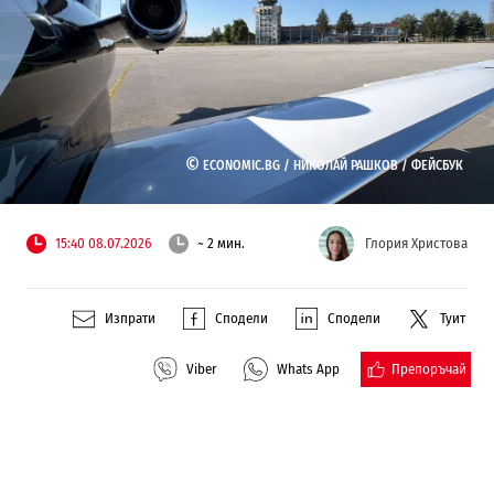
©
ECONOMIC.BG /
НИКОЛАЙ РАШКОВ / ФЕЙСБУК
15:40 08.07.2026
~ 2 мин.
Глория Христова
Изпрати
Сподели
Сподели
Туит
Препоръчай
Viber
Whats App