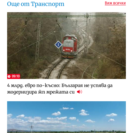
Още от Транспорт
Виж всички
09:10
4 млрд. евро по-късно: България не успява да
модернизира жп мрежата си