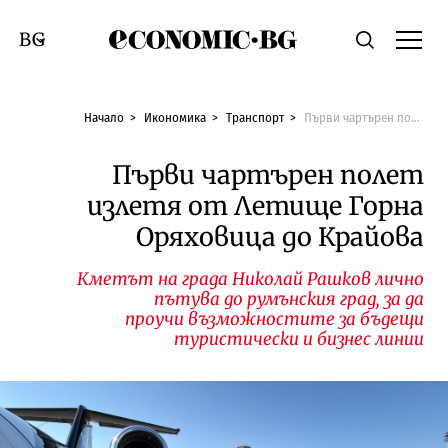
Economic.bg
Търсене
Смяна на език
Начало
Икономика
Транспорт
Първи чартърен полет излетя от Летище Горна Оряховица до Крайова
Първи чартърен полет
излетя от Летище Горна
Оряховица до Крайова
Кметът на града Николай Рашков лично
пътува до румънския град, за да
проучи възможностите за бъдещи
туристически и бизнес линии