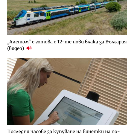
„Алстом“ е готова с 12-те нови влака за България
(видео)
Последни часове за купуване на винетки на по-