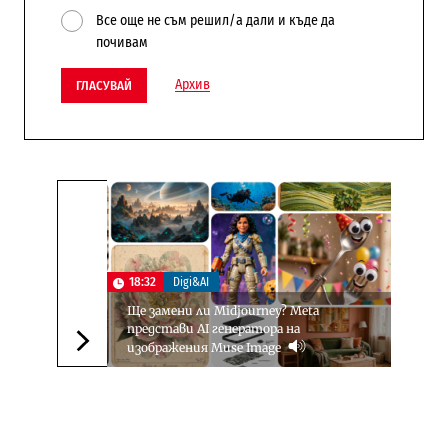
Все още не съм решил/а дали и къде да
почивам
Архив
ГЛАСУВАЙ
18:32
Digi&AI
Ще замени ли Midjourney? Meta
представи AI генератора на
изображения Muse Image
Следваща новина