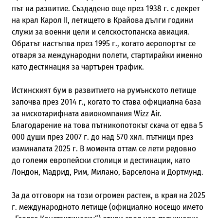
път на развитие. Създадено още през 1938 г. с декрет
на крал Карол II, летището в Крайова дълги години
служи за военни цели и селскостопанска авиация.
Обратът настъпва през 1995 г., когато аеропортът се
отваря за международни полети, стартирайки именно
като дестинация за чартърен трафик.
Истинският бум в развитието на румънското летище
започва през 2014 г., когато то става официална база
за нискотарифната авиокомпания Wizz Air.
Благодарение на това пътникопотокът скача от едва 5
000 души през 2007 г. до над 570 хил. пътници през
изминалата 2025 г. В момента оттам се лети редовно
до големи европейски столици и дестинации, като
Лондон, Мадрид, Рим, Милано, Барселона и Дортмунд.
За да отговори на този огромен растеж, в края на 2025
г. международното летище (официално носещо името