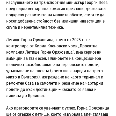
изслушването на транспортния министър Георги Пеев
пред парламентарната комисия през юни, държавата
подкрепя развитието на малките обекти, стига те да
носят добавена стойност без излишни инвестиции в
скъпа и нерентабилна техника.
Летище Горна Оряховица, което от 2025 г. се
контролира от Кирил Кленовски чрез „Проектна
компания Летище Горна Оряховица“, има сериозни
амбиции за тази есен. Плановете на концесионера
включват възобновяване на търговските полети,
удължаване на пистата (което ще я нареди на трето
място в България), изграждане на карго терминал и
ремонтна база за самолети и развитие на чартърни
полети до къси дестинации – каквато се явява и
линията до Крайова.
Ако преговорите се увенчаят с успех, Горна Оряховица
ще се свърже с летище, което извървява впечатляващ