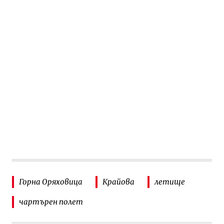
Горна Оряховица
Крайова
летище
чартърен полет