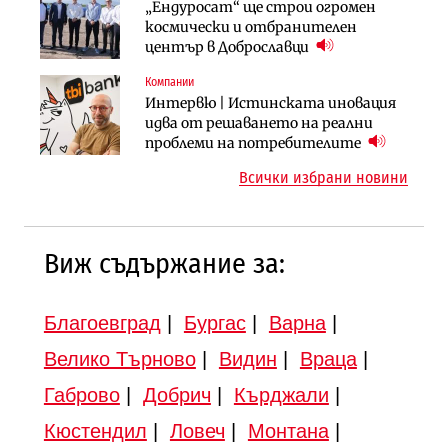
Компании
Публични финанси
„Ендуросат“ ще строи огромен
„Хювефарма“ подписа договор за
След 20 години застой: Данъчните
космически и отбранителен
придобиване на Euroapi Italy
оценки на имотите може да бъдат
център в Доброславци
вдигнати
Компании
Инфраструктура
Инфраструктура
Интервю | Истинската иновация
АПИ възложи промяната на
Вторият мост над Варненското
идва от решаването на реални
парцеларния план за
езеро става част от бъдещата
проблеми на потребителите
магистралата Русе – Велико
магистрала „Черно море“
Всички избрани новини
Търново
Виж съдържание за:
Благоевград
|
Бургас
|
Варна
|
Велико Търново
|
Видин
|
Враца
|
Габрово
|
Добрич
|
Кърджали
|
Кюстендил
|
Ловеч
|
Монтана
|