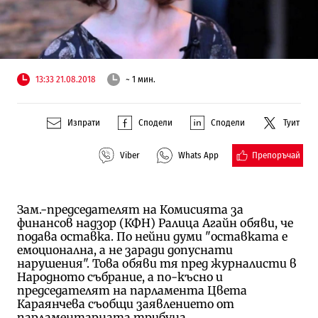
13:33 21.08.2018
~ 1 мин.
Изпрати
Сподели
Сподели
Туит
Препоръчай
Viber
Whats App
Зам.-председателят на Комисията за
финансов надзор (КФН) Ралица Агайн обяви, че
подава оставка. По нейни думи "оставката е
емоционална, а не заради допуснати
нарушения". Това обяви тя пред журналисти в
Народното събрание, а по-късно и
председателят на парламента Цвета
Караянчева съобщи заявлението от
парламентарната трибуна.