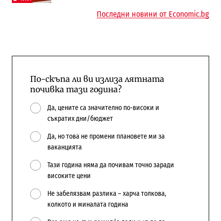
Последни новини от Economic.bg
По-скъпа ли ви излиза лятната
почивка тази година?
Да, цените са значително по-високи и
съкратих дни/бюджет
Да, но това не промени плановете ми за
ваканцията
Тази година няма да почивам точно заради
високите цени
Не забелязвам разлика – харча толкова,
колкото и миналата година