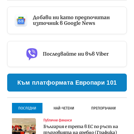
Добави ни като предпочитан
източник в Google News
Последвайте ни във Viber
Към платформата Европари 101
ПОСЛЕДНИ
НАЙ-ЧЕТЕНИ
ПРЕПОРЪЧАНИ
Публични финанси
Градоустройство
Инфраструктура
България е трета в ЕС по ръст на
Столична община избра
Проектирането на тунела под
търговията на дребно (Графика)
изпълнител за преместването на
Петрохан ще върви паралелно с