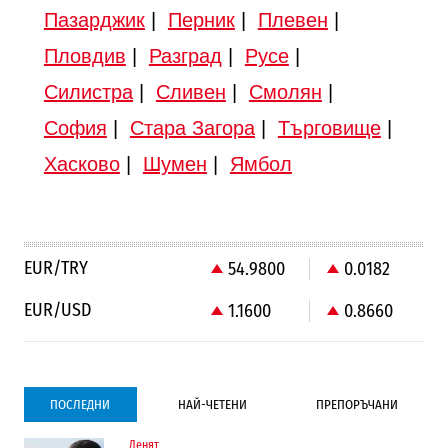
Пазарджик
|
Перник
|
Плевен
|
Пловдив
|
Разград
|
Русе
|
Силистра
|
Сливен
|
Смолян
|
София
|
Стара Загора
|
Търговище
|
Хасково
|
Шумен
|
Ямбол
EUR/TRY
54.9800
0.0182
EUR/USD
1.1600
0.8660
ПОСЛЕДНИ
НАЙ-ЧЕТЕНИ
ПРЕПОРЪЧАНИ
Денят
Градоустройство
Компании