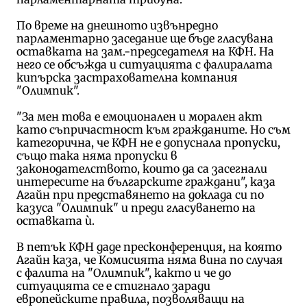
По време на днешното извънредно
парламентарно заседание ще бъде гласувана
оставката на зам.-председателя на КФН. На
него се обсъжда и ситуацията с фалиралата
кипърска застрахователна компания
"Олимпик".
"За мен това е емоционален и морален акт
като съпричастност към гражданите. Но съм
категорична, че КФН не е допуснала пропуски,
също така няма пропуски в
законодателството, които да са засегнали
интересите на българските граждани", каза
Агайн при представянето на доклада си по
казуса "Олимпик" и преди гласуването на
оставката ѝ.
В петък КФН даде пресконференция, на която
Агайн каза, че Комисията няма вина по случая
с фалита на "Олимпик", както и че до
ситуацията се е стигнало заради
европейските правила, позволяващи на