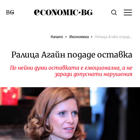
Economic.bg
Търсене
Смяна на език
Начало
Икономика
Ралица Агайн подаде оставка
Ралица Агайн подаде оставка
По нейни думи оставката е емоционална, а не
заради допуснати нарушения