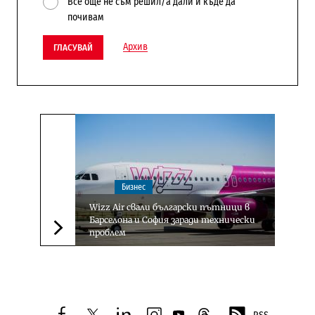
Все още не съм решил/а дали и къде да
почивам
Архив
ГЛАСУВАЙ
Бизнес
Wizz Air свали български пътници в
Барселона и София заради технически
проблем
Следваща новина