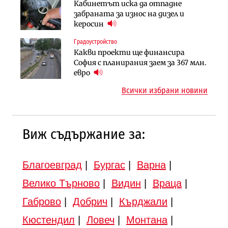
Инфраструктура
Кабинетът иска да отпадне
Ипотечното кредитиране в
АПИ възложи промяната на
забраната за износ на дизел и
България продължава да се охлажда
парцеларния план за
керосин
(Графика)
магистралата Русе – Велико
Градоустройство
Инфраструктура
Търново
Какви проекти ще финансира
Вторият мост над Варненското
Градоустройство
София с планирания заем за 367 млн.
езеро става част от бъдещата
Шест кандидата с интерес към
евро
магистрала „Черно море“
надзора на двете метростанции в
Всички избрани новини
„Люлин“
Виж съдържание за:
Благоевград
|
Бургас
|
Варна
|
Велико Търново
|
Видин
|
Враца
|
Габрово
|
Добрич
|
Кърджали
|
Кюстендил
|
Ловеч
|
Монтана
|