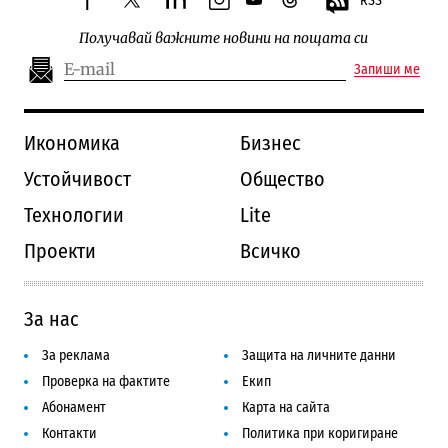
RSS
facebook
twitter
linkedin
instagram
youtube
threads
Получавай важните новини на пощата си
Запиши ме
Икономика
Бизнес
Устойчивост
Общество
Технологии
Lite
Проекти
Всичко
За нас
За реклама
Защита на личните данни
Проверка на фактите
Екип
Абонамент
Карта на сайта
Контакти
Политика при коригиране