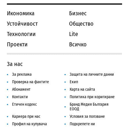
Икономика
Бизнес
Устойчивост
Общество
Технологии
Lite
Проекти
Всичко
За нас
За реклама
Защита на личните данни
Проверка на фактите
Екип
Абонамент
Карта на сайта
Контакти
Политика при коригиране
Етичен кодекс
Бранд Медия България
ЕООД
Кариера при нас
Условия за ползване
Профил на купувача
Подкрепете ни