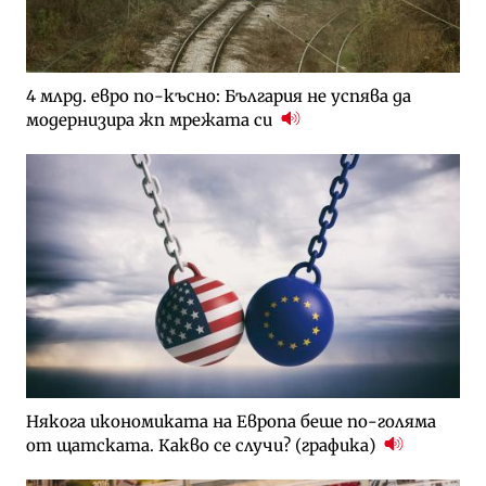
4 млрд. евро по-късно: България не успява да
модернизира жп мрежата си
Някога икономиката на Европа беше по-голяма
от щатската. Какво се случи? (графика)