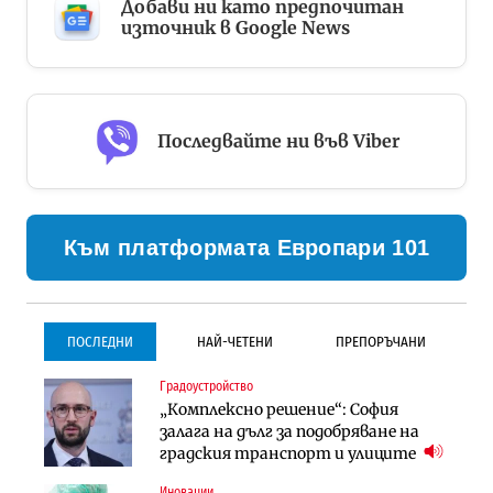
Добави ни като предпочитан
източник в Google News
Последвайте ни във Viber
Към платформата Европари 101
ПОСЛЕДНИ
НАЙ-ЧЕТЕНИ
ПРЕПОРЪЧАНИ
Градоустройство
Градоустройство
Инфраструктура
„Комплексно решение“: София
Столична община избра
Проектирането на тунела под
залага на дълг за подобряване на
изпълнител за преместването на
Петрохан ще върви паралелно с
градския транспорт и улиците
трамвайното трасе по бул.
екологичните оценки
„Скобелев“
Иновации
Компании