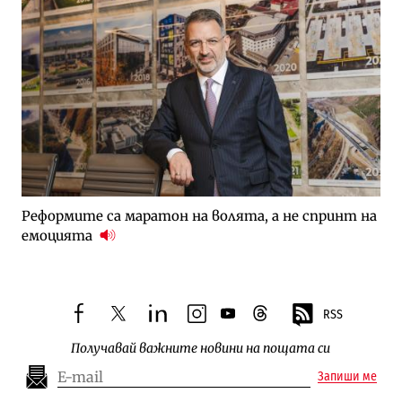
Реформите са маратон на волята, а не спринт на
емоцията
RSS
facebook
twitter
linkedin
instagram
youtube
threads
Получавай важните новини на пощата си
Запиши ме