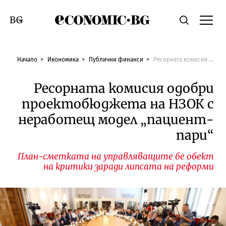
Economic.bg
Търсене
Смяна на език
Начало
Икономика
Публични финанси
Ресорната комисия одобри проектобюджета на НЗОК с неработещ модел „пациент-пари“
Ресорната комисия одобри
проектобюджета на НЗОК с
неработещ модел „пациент-
пари“
План-сметката на управляващите бе обект
на критики заради липсата на реформи