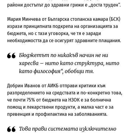
райони достъпът до здравни грижи е „доста труден“.
Мария Минчева от Българска стопанска камара (БСК)
изрази принципната подкрепа на организацията за
бюджета, но с тази уговорка, че тя е заради
необходимостта да се осигурят здравните плащания.
Бюджетът по никакъв начин не ни
харесва – нито като структура, нито
като философия“, обобщи тя.
Добрин Иванов от АИКБ отправи критики към
разпределението на средствата и по-конкретно това,
че почти 75% от бюджета на НЗОК е за болнична
помощ и лекарствени продукти, а малка част е за
превенция и профилактика на заболяванията.
Това прави системата изключително