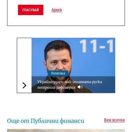
Архив
ГЛАСУВАЙ
Политика
Украйна удари най-голямата руска
петролна рафинерия
Следваща новина
Още от Публични финанси
Виж всички