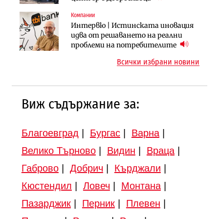
вдигнати
Компании
Инфраструктура
Инфраструктура
Интервю | Истинската иновация
АПИ възложи промяната на
Вторият мост над Варненското
идва от решаването на реални
парцеларния план за
езеро става част от бъдещата
проблеми на потребителите
магистралата Русе – Велико
магистрала „Черно море“
Всички избрани новини
Търново
Виж съдържание за:
Благоевград
|
Бургас
|
Варна
|
Велико Търново
|
Видин
|
Враца
|
Габрово
|
Добрич
|
Кърджали
|
Кюстендил
|
Ловеч
|
Монтана
|
Пазарджик
|
Перник
|
Плевен
|