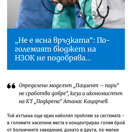
„Не е ясна връзката“: По-
големият бюджет на
НЗОК не подобрява
здравните услуги
Определено моделът „Пациент – пари“
не сработва добре“, каза и икономистът
на КТ „Подкрепа“ Атанас Кацарчев.
Той изтъкна още един наболял проблем за системата –
в големите населени места е концентриран голям брой
от болничните заведения, докато в други, по-малки