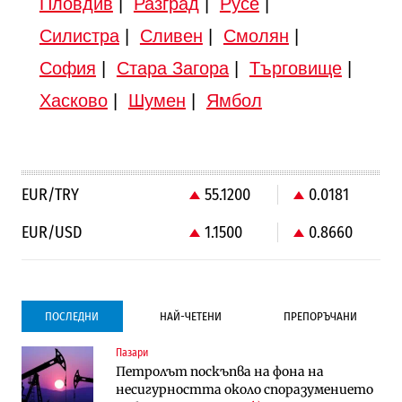
Пловдив
|
Разград
|
Русе
|
Силистра
|
Сливен
|
Смолян
|
София
|
Стара Загора
|
Търговище
|
Хасково
|
Шумен
|
Ямбол
EUR/TRY
55.1200
0.0181
EUR/USD
1.1500
0.8660
ПОСЛЕДНИ
НАЙ-ЧЕТЕНИ
ПРЕПОРЪЧАНИ
Пазари
Градоустройство
Градоустройство
Петролът поскъпва на фона на
Столична община избра изпълнител за
Столична община избра изпълнител за
несигурността около споразумението
преместването на трамвайното
преместването на трамвайното