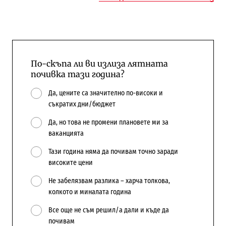
По-скъпа ли ви излиза лятната
почивка тази година?
Да, цените са значително по-високи и
съкратих дни/бюджет
Да, но това не промени плановете ми за
ваканцията
Тази година няма да почивам точно заради
високите цени
Не забелязвам разлика – харча толкова,
колкото и миналата година
Все още не съм решил/а дали и къде да
почивам