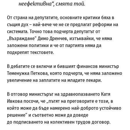
неефективна“, смята той.
От страна на депутатите, основните критики бяха в
същия дух – най-вече че не се предлагат реформи на
системата. Точно това подчерта депутатът от
„Възраждане“ Димо Дренчев, изтъквайки, че няма
заложени политики и че от партията няма да
подкрепят текстовете.
В дебатите се включи и бившият финансов министър
Теменужка Петкова, която подчерта, че няма заложено
увеличение на заплатите на младите лекари.
В отговор министърът на здравеопазването Катя
Ивкова посочи, че „пътят на преговорите е този, в
който може да бъде намерено най-доброто устойчиво
решение“ и съответно може да доведе
до подписването на колективен трудов договор.