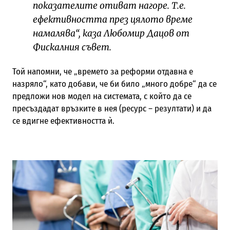
показателите отиват нагоре. Т.е.
ефективността през цялото време
намалява“, каза Любомир Дацов от
Фискалния съвет.
Той напомни, че „времето за реформи отдавна е
назряло“, като добави, че би било „много добре“ да се
предложи нов модел на системата, с който да се
пресъздадат връзките в нея (ресурс – резултати) и да
се вдигне ефективността ѝ.