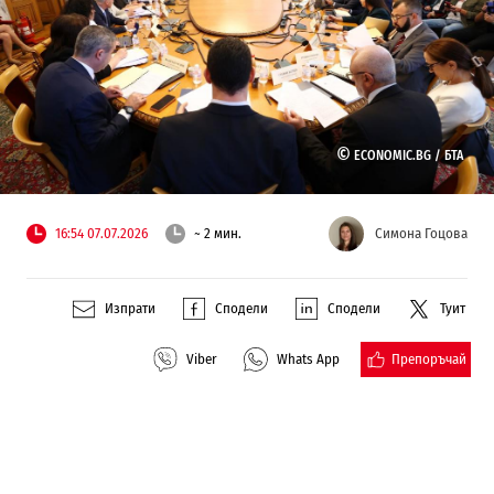
©
ECONOMIC.BG /
БТА
16:54 07.07.2026
~ 2 мин.
Симона Гоцова
Изпрати
Сподели
Сподели
Туит
Препоръчай
Viber
Whats App