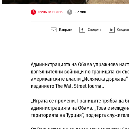
09:06 28.11.2015
~ 2 мин.
Изпрати
Сподели
Споде
Администрацията на Обама упражнява наст
допълнителни войници по границата си със 
американските власти „Ислямска държава“ 
изданието The Wall Street Journal.
„Играта се промени. Границите трябва да б
администрацията на Обама. „Това е междуна
територията на Турция“, подчерта служителя