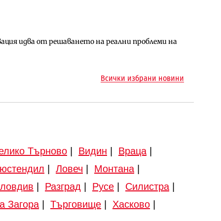
ция идва от решаването на реални проблеми на
арцеларния план за магистралата Русе – Велико
ото езеро става част от бъдещата магистрала
Всички избрани новини
елико Търново
|
Видин
|
Враца
|
юстендил
|
Ловеч
|
Монтана
|
ловдив
|
Разград
|
Русе
|
Силистра
|
а Загора
|
Търговище
|
Хасково
|