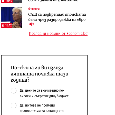
18:40
сушата продължи
Финанси
Digi&AI
Компании
САЩ са подкрепили японската
Трафикът толкова е намалял,
„Ендуросат“ ще строи огромен
йена чрез разпродажба на евро
че големи медии обмислят да се
космически и отбранителен
18:12
откажат напълно от Google
център в Доброславци
Последни новини от Economic.bg
По-скъпа ли ви излиза
лятната почивка тази
година?
Да, цените са значително по-
високи и съкратих дни/бюджет
Да, но това не промени
плановете ми за ваканцията