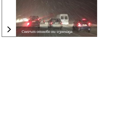
Снегът отново ни изненада
Следваща новина