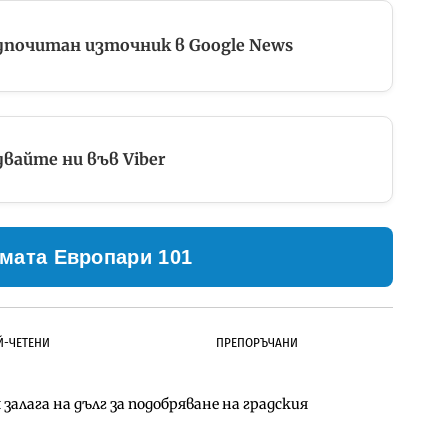
дпочитан източник в Google News
вайте ни във Viber
мата Европари 101
Й-ЧЕТЕНИ
ПРЕПОРЪЧАНИ
залага на дълг за подобряване на градския
ълнител за преместването на трамвайното
д Петрохан ще върви паралелно с екологичните