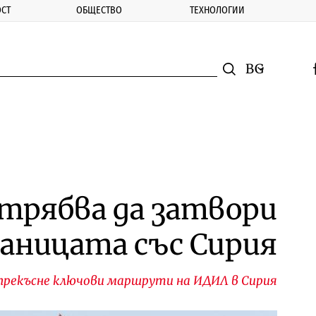
СТ
ОБЩЕСТВО
ТЕХНОЛОГИИ
nomic.bg
Търсене
Смяна на ез
f
Търси
трябва да затвори
раницата със Сирия
 прекъсне ключови маршрути на ИДИЛ в Сирия