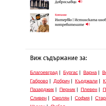
Доброславци
трасе по бул. „Скобелев“
Компании
Инфраструктура
Инфраструктура
Интервю | Истинската инова
АПИ възложи промяната на п
Вторият мост над Варненск
потребителите
Търново
„Черно море“
Виж съдържание за:
Благоевград
|
Бургас
|
Варна
|
В
Габрово
|
Добрич
|
Кърджали
|
К
Пазарджик
|
Перник
|
Плевен
|
П
Сливен
|
Смолян
|
София
|
Стар