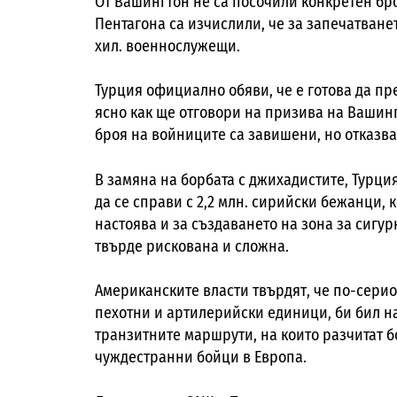
От Вашингтон не са посочили конкретен бр
Пентагона са изчислили, че за запечатване
хил. военнослужещи.
Турция официално обяви, че е готова да п
ясно как ще отговори на призива на Вашинг
броя на войниците са завишени, но отказва
В замяна на борбата с джихадистите, Турци
да се справи с 2,2 млн. сирийски бежанци, 
настоява и за създаването на зона за сигур
твърде рискована и сложна.
Американските власти твърдят, че по-серио
пехотни и артилерийски единици, би бил н
транзитните маршрути, на които разчитат б
чуждестранни бойци в Европа.