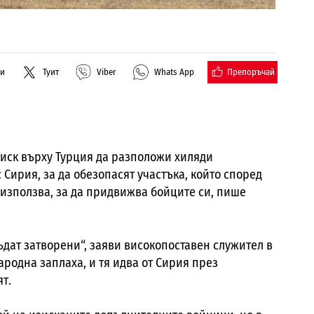
Препоръчай
ли
Туит
Viber
Whats App
иск върху Турция да разположи хиляди
Сирия, за да обезопасят участъка, който според
използва, за да придвижва бойците си, пише
ъдат затворени“, заяви високопоставен служител в
родна заплаха, и тя идва от Сирия през
т.