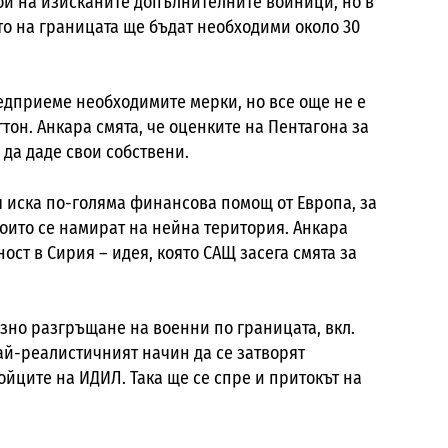
ой на изисканите допълнителните войници, но в
то на границата ще бъдат необходими около 30
редприеме необходимите мерки, но все още не е
тон. Анкара смята, че оценките на Пентагона за
 да даде свои собствени.
я иска по-голяма финансова помощ от Европа, за
които се намират на нейна територия. Анкара
ност в Сирия – идея, която САЩ засега смята за
зно разгръщане на военни по границата, вкл.
ай-реалистичният начин да се затворят
ойците на ИДИЛ. Така ще се спре и притокът на