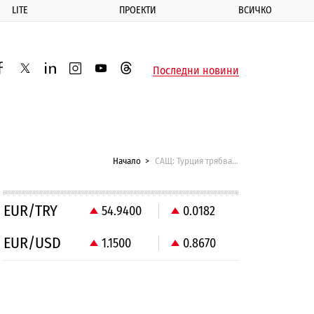
LITE
ПРОЕКТИ
ВСИЧКО
ик
Последни новини
acebook
twitter
linkedin
instagram
youtube
threads
Начало
САЩ: Турция трябва да затвори границата със Сирия
EUR/TRY
54.9400
0.0182
EUR/USD
1.1500
0.8670