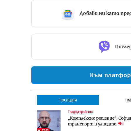
Добави ни като пре
Послед
Към платфор
ПОСЛЕДНИ
НА
Градоустройство
Градоустройство
Инфраструктура
„Комплексно решение“: София 
Столична община избра изп
Проектирането на тунела по
транспорт и улиците
трасе по бул. „Скобелев“
оценки
17:23