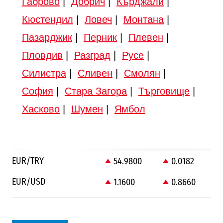
Габрово
|
Добрич
|
Кърджали
|
Кюстендил
|
Ловеч
|
Монтана
|
Пазарджик
|
Перник
|
Плевен
|
Пловдив
|
Разград
|
Русе
|
Силистра
|
Сливен
|
Смолян
|
София
|
Стара Загора
|
Търговище
|
Хасково
|
Шумен
|
Ямбол
EUR/TRY
54.9800
0.0182
EUR/USD
1.1600
0.8660