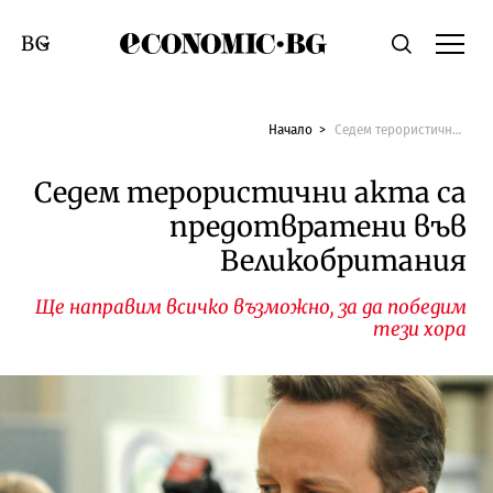
Economic.bg
Търсене
Смяна на език
Начало
Седем терористични акта са предотвратени във Великобритания
Седем терористични акта са
предотвратени във
Великобритания
Ще направим всичко възможно, за да победим
тези хора