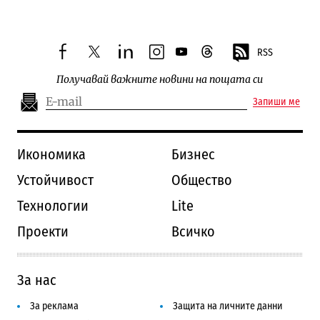
RSS
facebook
twitter
linkedin
instagram
youtube
threads
Получавай важните новини на пощата си
Запиши ме
Икономика
Бизнес
Устойчивост
Общество
Технологии
Lite
Проекти
Всичко
За нас
За реклама
Защита на личните данни