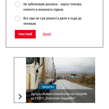
Не забелязвам разлика – харча толкова,
колкото и миналата година
Все още не съм решил/а дали и къде да
почивам
Архив
ГЛАСУВАЙ
Накратко
Продължават опашките от тирове
на ГКПП „Капитан Андреево“
Следваща новина