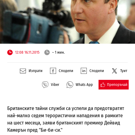
12:08 16.11.2015
~ 1 мин.
Изпрати
Сподели
Сподели
Туит
Препоръчай
Viber
Whats App
Британските тайни служби са успели да предотвратят
най-малко седем терористични нападения в рамките
на шест месеца, заяви британският премиер Дейвид
Камерън пред "Би-би-си."