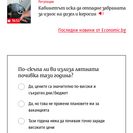
Регулации
Последни дни с обозначаване на цените
А1 отново е лидер при технологичните
Кабинетът иска да отпадне забраната
в лева: Какво предстои?
компании и системните интегратори
за износ на дизел и керосин
16:53
Последни новини от Economic.bg
По-скъпа ли ви излиза лятната
почивка тази година?
Да, цените са значително по-високи и
съкратих дни/бюджет
Да, но това не промени плановете ми за
ваканцията
Тази година няма да почивам точно заради
високите цени