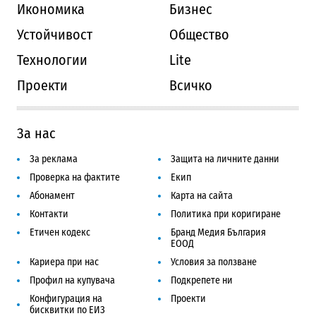
Икономика
Бизнес
Устойчивост
Общество
Технологии
Lite
Проекти
Всичко
За нас
За реклама
Защита на личните данни
Проверка на фактите
Екип
Абонамент
Карта на сайта
Контакти
Политика при коригиране
Етичен кодекс
Бранд Медия България
ЕООД
Кариера при нас
Условия за ползване
Профил на купувача
Подкрепете ни
Конфигурация на
Проекти
бисквитки по ЕИЗ