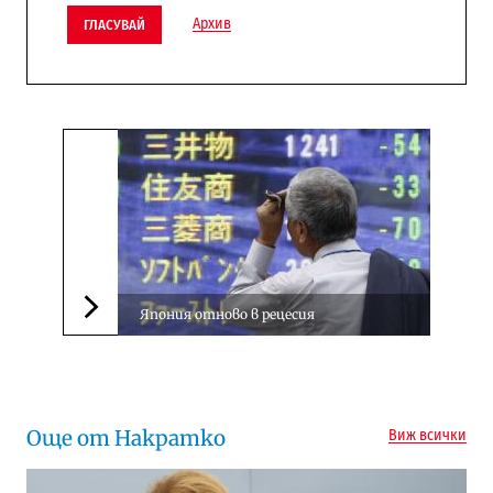
Архив
ГЛАСУВАЙ
Япония отново в рецесия
Следваща новина
Още от Накратко
Виж всички