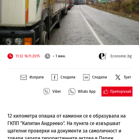
11:32 16.11.2015
~ 1 мин.
Economic.bg
Изпрати
Сподели
Сподели
Туит
Препоръчай
Viber
Whats App
12 километра опашка от камиони се е образувала на
ГКПП "Капитан Андреево". На пункта се извършват
щателни проверки на документи за самоличност и
товари заради терористичните актове в Париж.