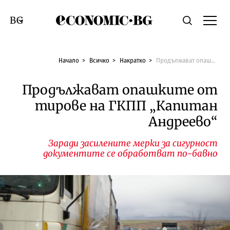
Economic.bg
Търсене
Смяна на език
Начало
Всичко
Накратко
Продължават опашките от тирове на ГКПП „Капитан Андреево“
Продължават опашките от
тирове на ГКПП „Капитан
Андреево“
Заради засилените мерки за сигурност
документите се обработват по-бавно