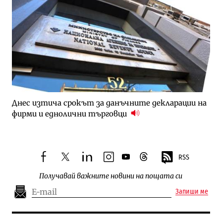
Днес изтича срокът за данъчните декларации на
фирми и еднолични търговци
RSS
facebook
twitter
linkedin
instagram
youtube
threads
Получавай важните новини на пощата си
Запиши ме