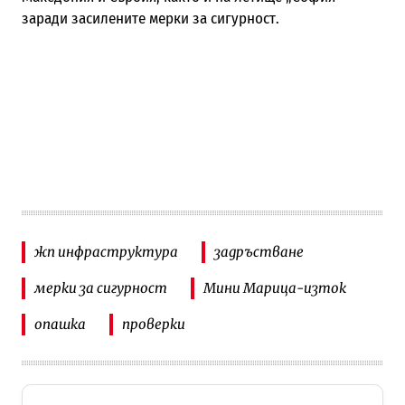
заради засилените мерки за сигурност.
жп инфраструктура
задръстване
мерки за сигурност
Мини Марица-изток
опашка
проверки