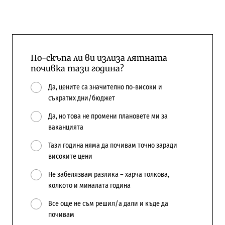
По-скъпа ли ви излиза лятната
почивка тази година?
Да, цените са значително по-високи и
съкратих дни/бюджет
Да, но това не промени плановете ми за
ваканцията
Тази година няма да почивам точно заради
високите цени
Не забелязвам разлика – харча толкова,
колкото и миналата година
Все още не съм решил/а дали и къде да
почивам