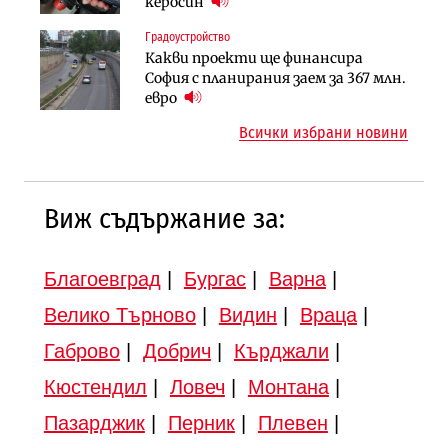
парцеларния план за
керосин
магистрала „Черно море“
магистралата Русе – Велико
Градоустройство
Публични финанси
Търново
Какви проекти ще финансира
Регионалният министър поема „на
Градоустройство
София с планирания заем за 367 млн.
ръчно управление“ общинската
Шест кандидата с интерес към
евро
инвестиционна програма
надзора на двете метростанции в
Всички избрани новини
„Люлин“
Виж съдържание за:
Благоевград
|
Бургас
|
Варна
|
Велико Търново
|
Видин
|
Враца
|
Габрово
|
Добрич
|
Кърджали
|
Кюстендил
|
Ловеч
|
Монтана
|
Пазарджик
|
Перник
|
Плевен
|