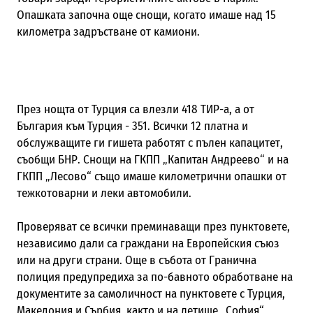
Опашката започна още снощи, когато имаше над 15
километра задръстване от камиони.
През нощта от Турция са влезли 418 ТИР-а, а от
България към Турция - 351. Всички 12 платна и
обслужващите ги гишета работят с пълен капацитет,
съобщи БНР. Снощи на ГКПП „Капитан Андреево“ и на
ГКПП „Лесово“ също имаше километрични опашки от
тежкотоварни и леки автомобили.
Проверяват се всички преминаващи през пунктовете,
независимо дали са граждани на Европейския съюз
или на други страни. Още в събота от Гранична
полиция предупредиха за по-бавното обработване на
документите за самоличност на пунктовете с Турция,
Македония и Сърбия, както и на летище „София“