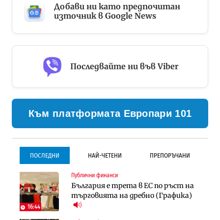
Добави ни като предпочитан
източник в Google News
Последвайте ни във Viber
Към платформата Европари 101
ПОСЛЕДНИ
НАЙ-ЧЕТЕНИ
ПРЕПОРЪЧАНИ
Публични финанси
Градоустройство
Инфраструктура
България е трета в ЕС по ръст на
Столична община избра
Проектирането на тунела под
търговията на дребно (Графика)
изпълнител за преместването на
Петрохан ще върви паралелно с
трамвайното трасе по бул.
екологичните оценки
16:44
„Скобелев“