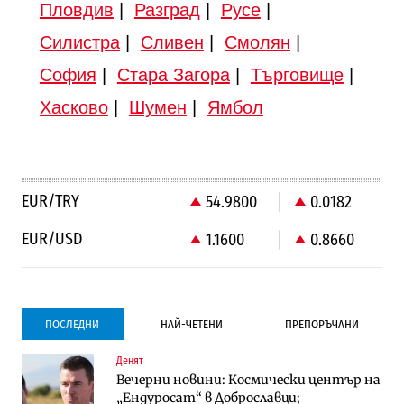
Пловдив
|
Разград
|
Русе
|
Силистра
|
Сливен
|
Смолян
|
София
|
Стара Загора
|
Търговище
|
Хасково
|
Шумен
|
Ямбол
EUR/TRY
54.9800
0.0182
EUR/USD
1.1600
0.8660
ПОСЛЕДНИ
НАЙ-ЧЕТЕНИ
ПРЕПОРЪЧАНИ
Денят
Градоустройство
Компании
Вечерни новини: Космически център на
Столична община избра изпълнител за
Vivacom предлага над 150 устройства с
„Ендуросат“ в Доброславци;
преместването на трамвайното
90% отстъпка през август