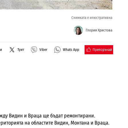
Снимката е илюстративна
Глория Христова
Препоръчай
ли
Туит
Viber
Whats App
ежду Видин и Враца ще бъдат ремонтирани.
ериторията на областите Видин, Монтана и Враца.