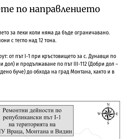
ете по направлението
ето за леки коли няма да бъде ограничавано.
ни с тегло над 12 тона.
т: от път I-1 при кръстовището за с. Дунавци по
ри дол) и продължаване по път III-112 (Добри дол –
дено буче) до обхода на град Монтана, както и в