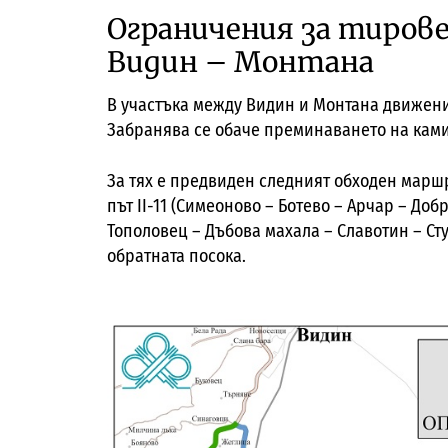
Ограничения за тиров
Видин – Монтана
В участъка между Видин и Монтана движени
Забранява се обаче преминаването на камио
За тях е предвиден следният обходен маршру
път II-11 (Симеоново – Ботево – Арчар – Доб
Тополовец – Дъбова махала – Славотин – Сту
обратната посока.