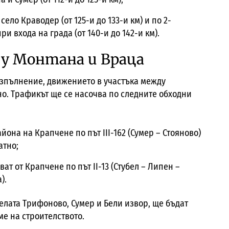
село Краводер (от 125-и до 133-и км) и по 2-
и входа на града (от 140-и до 142-и км).
у Монтана и Враца
изпълнение, движението в участъка между
о. Трафикът ще се насочва по следните обходни
йона на Крапчене по път III-162 (Сумер – Стояново)
атно;
т от Крапчене по път II-13 (Стубел – Липен –
).
селата Трифоново, Сумер и Бели извор, ще бъдат
ме на строителството.