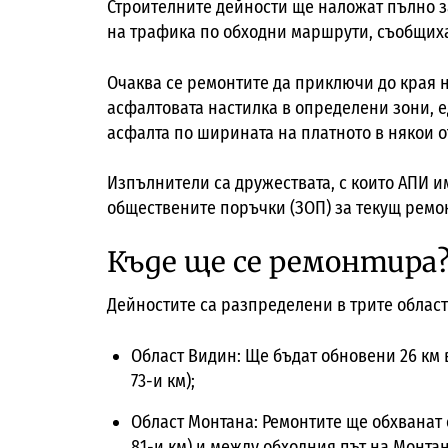
Строителните дейности ще наложат пълно 
на трафика по обходни маршрути, съобщиха
Очаква се ремонтите да приключи до края н
асфалтовата настилка в определени зони,
асфалта по ширината на платното в някои о
Изпълнители са дружествата, с които АПИ и
обществените поръчки (ЗОП) за текущ ремо
Къде ще се ремонтира
Дейностите са разпределени в трите област
Област Видин: Ще бъдат обновени 26 км 
73-и км);
Област Монтана: Ремонтите ще обхванат 
81-и км) и между обходния път на Монтана