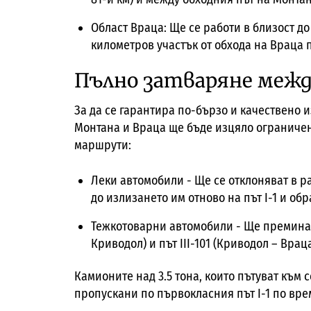
Област Враца: Ще се работи в близост до 
километров участък от обхода на Враца пр
Пълно затваряне межд
За да се гарантира по-бързо и качествено 
Монтана и Враца ще бъде изцяло ограничен
маршрути:
Леки автомобили - Ще се отклоняват в ра
до излизането им отново на път I-1 и обр
Тежкотоварни автомобили - Ще преминава
Криводол) и път III-101 (Криводол – Враца
Камионите над 3.5 тона, които пътуват към 
пропускани по първокласния път I-1 по вре