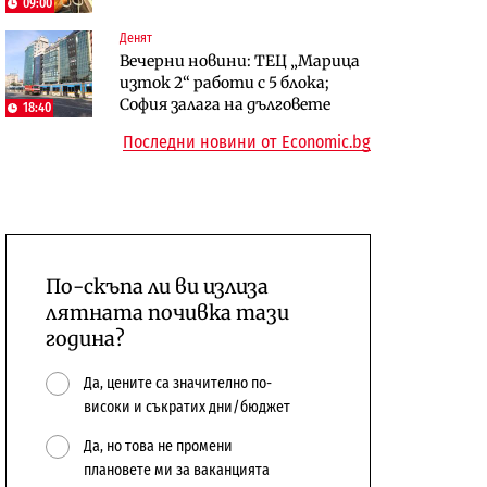
09:00
сушата продължи
Денят
Digi&AI
Компании
Вечерни новини: ТЕЦ „Марица
Трафикът толкова е намалял,
„Ендуросат“ ще строи огромен
изток 2“ работи с 5 блока;
че големи медии обмислят да се
космически и отбранителен
София залага на дълговете
18:40
откажат напълно от Google
център в Доброславци
Последни новини от Economic.bg
По-скъпа ли ви излиза
лятната почивка тази
година?
Да, цените са значително по-
високи и съкратих дни/бюджет
Да, но това не промени
плановете ми за ваканцията