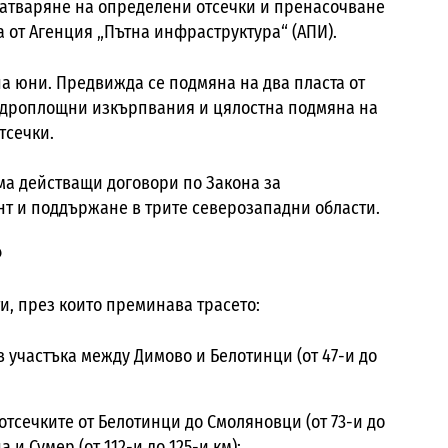
затваряне на определени отсечки и пренасочване
 от Агенция „Пътна инфраструктура“ (АПИ).
а юни. Предвижда се подмяна на два пласта от
 едроплощни изкърпвания и цялостна подмяна на
тсечки.
ма действащи договори по Закона за
нт и поддържане в трите северозападни области.
?
и, през които преминава трасето:
в участъка между Димово и Белотинци (от 47-и до
отсечките от Белотинци до Смоляновци (от 73-и до
 и Сумер (от 112-и до 125-и км);