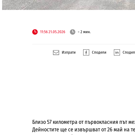
11:56 21.05.2026
~ 2 мин.
Изпрати
Сподели
Споде
Близо 57 километра от първокласния път м
Дейностите ще се извършват от 26 май на т