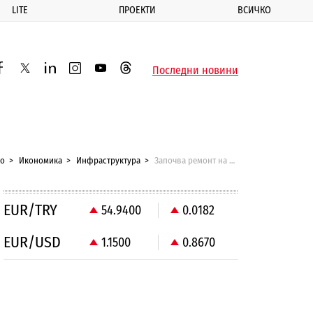
LITE
ПРОЕКТИ
ВСИЧКО
ик
Последни новини
acebook
twitter
linkedin
instagram
youtube
threads
ло
Икономика
Инфраструктура
Започва ремонт на близо 57 км от първокласния път Видин – Враца
EUR/TRY
54.9400
0.0182
EUR/USD
1.1500
0.8670