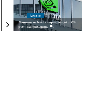
Компании
Акциите на Nvidia падат въпреки 85%
ръст на приходите
Следваща новина