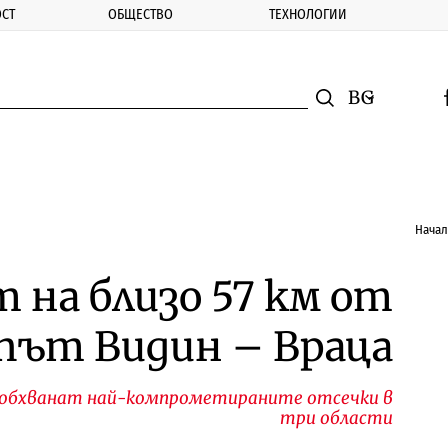
СТ
ОБЩЕСТВО
ТЕХНОЛОГИИ
nomic.bg
Търсене
Смяна на ез
f
Търси
Нача
 на близо 57 км от
път Видин – Враца
е обхванат най-компрометираните отсечки в
три области