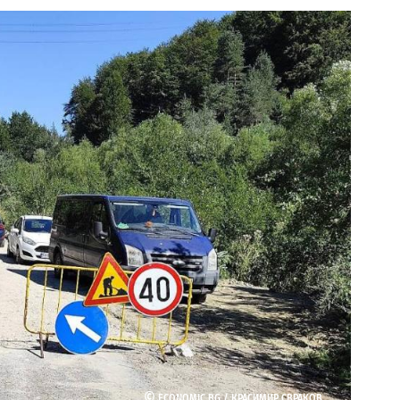
©
ECONOMIC.BG /
КРАСИМИР СВРАКОВ