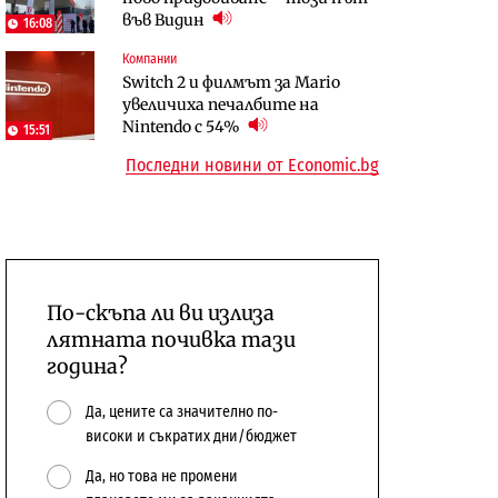
във Видин
откажат напълно от Google
население и все повече сгради
16:08
Компании
Публични финанси
Компании
Switch 2 и филмът за Mario
Общините вече зависят от
А1 отново е лидер при
увеличиха печалбите на
централната власт за 75% от
технологичните компании и
Nintendo с 54%
15:51
бюджетите си
системните интегратори
Последни новини от Economic.bg
По-скъпа ли ви излиза
лятната почивка тази
година?
Да, цените са значително по-
високи и съкратих дни/бюджет
Да, но това не промени