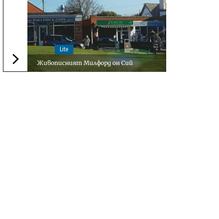
Lite
Живописният Милфорд он Сий
Следваща новина