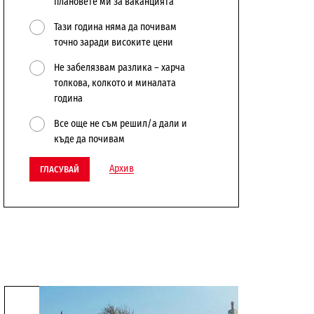
плановете ми за ваканцията
Тази година няма да почивам
точно заради високите цени
Не забелязвам разлика – харча
толкова, колкото и миналата
година
Все още не съм решил/а дали и
къде да почивам
Архив
ГЛАСУВАЙ