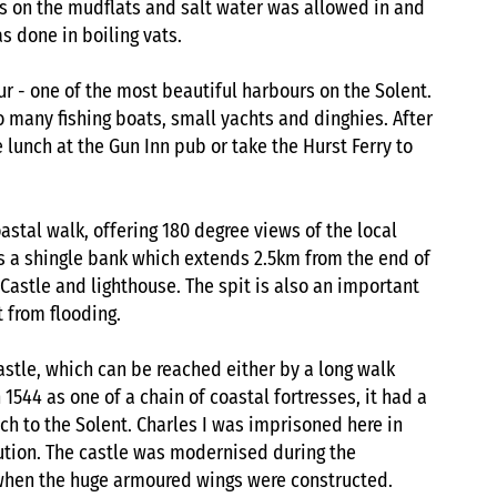
s on the mudflats and salt water was allowed in and
s done in boiling vats.
r - one of the most beautiful harbours on the Solent.
o many fishing boats, small yachts and dinghies. After
 lunch at the Gun Inn pub or take the Hurst Ferry to
astal walk, offering 180 degree views of the local
is a shingle bank which extends 2.5km from the end of
 Castle and lighthouse. The spit is also an important
 from flooding.
Castle, which can be reached either by a long walk
in 1544 as one of a chain of coastal fortresses, it had a
h to the Solent. Charles I was imprisoned here in
ution. The castle was modernised during the
when the huge armoured wings were constructed.