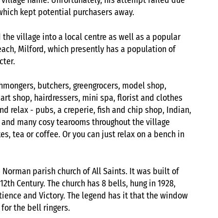
 village name. Unfortunately, his attempt failed due
 which kept potential purchasers away.
the village into a local centre as well as a popular
ach, Milford, which presently has a population of
cter.
ishmongers, butchers, greengrocers, model shop,
rt shop, hairdressers, mini spa, florist and clothes
nd relax - pubs, a creperie, fish and chip shop, Indian,
es and many cosy tearooms throughout the village
, tea or coffee. Or you can just relax on a bench in
e Norman parish church of All Saints. It was built of
12th Century. The church has 8 bells, hung in 1928,
Patience and Victory. Тhe legend has it that the window
or the bell ringers.