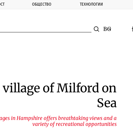
СТ
ОБЩЕСТВО
ТЕХНОЛОГИИ
nomic.bg
Търсене
Смяна на ез
f
Търси
village of Milford on
Sea
lages in Hampshire offers breathtaking views and a
variety of recreational opportunities