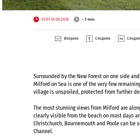
07:01 10.08.2018
~ 5 мин.
Изпрати
Сподели
Споде
Surrounded by the New Forest on one side and 
Milford on Sea is one of the very few remainin
village is unspoiled, protected from further d
The most stunning views from Milford are along
clearly visible from the beach on most days an
Christchurch, Bournemouth and Poole can be see
Channel.