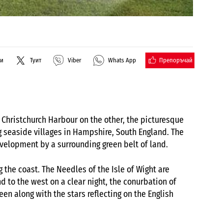
Препоръчай
ли
Туит
Viber
Whats App
Christchurch Harbour on the other, the picturesque
g seaside villages in Hampshire, South England. The
evelopment by a surrounding green belt of land.
 the coast. The Needles of the Isle of Wight are
d to the west on a clear night, the conurbation of
n along with the stars reflecting on the English