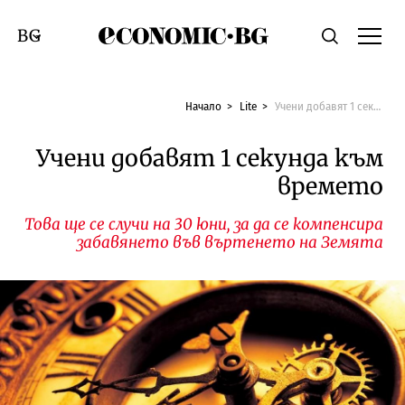
Economic.bg
Търсене
Смяна на език
Начало
Lite
Учени добавят 1 секунда към времето
Учени добавят 1 секунда към
времето
Това ще се случи на 30 юни, за да се компенсира
забавянето във въртенето на Земята