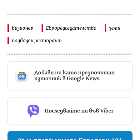
визионер
Евроредседателство
земя
подводен ресторант
Добави ни като предпочитан
източник в Google News
Последвайте ни във Viber