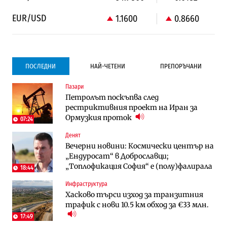
EUR/USD
1.1600
0.8660
ПОСЛЕДНИ
НАЙ-ЧЕТЕНИ
ПРЕПОРЪЧАНИ
Пазари
Градоустройство
Компании
Петролът поскъпва след
Столична община избра изпълнител за
Vivacom предлага над 150 устройства с
рестриктивния проект на Иран за
преместването на трамвайното
90% отстъпка през август
Ормузкия проток
трасе по бул. „Скобелев“
07:24
Денят
Компании
To:know
Вечерни новини: Космически център на
Vivacom предлага над 150 устройства с
Последни дни с обозначаване на цените
„Ендуросат“ в Доброславци;
90% отстъпка през август
в лева: Какво предстои?
„Топлофикация София“ e (полу)фалирала
18:44
Инфраструктура
Енергетика
Градоустройство
Хасково търси изход за транзитния
АЕЦ „Козлодуй“ ще работи само още
Столична община избра изпълнител за
трафик с нови 10.5 км обход за €33 млн.
няколко седмици, ако сушата продължи
преместването на трамвайното
трасе по бул. „Скобелев“
17:49