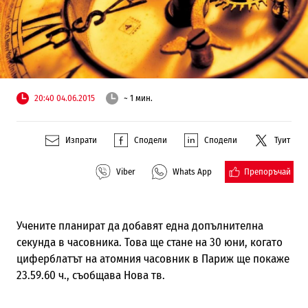
20:40 04.06.2015
~ 1 мин.
Изпрати
Сподели
Сподели
Туит
Препоръчай
Viber
Whats App
Учените планират да добавят една допълнителна
секунда в часовника. Това ще стане на 30 юни, когато
циферблатът на атомния часовник в Париж
ще покаже
23.59.60 ч., съобщава Нова тв.