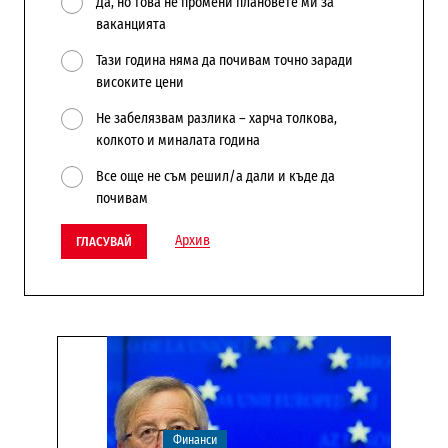
Да, но това не промени плановете ми за
ваканцията
Тази година няма да почивам точно заради
високите цени
Не забелязвам разлика – харча толкова,
колкото и миналата година
Все още не съм решил/а дали и къде да
почивам
Архив
ГЛАСУВАЙ
Финанси