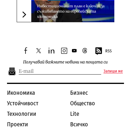
Инвестиционният план е ключов за
съживяването на европейската
икономика
Следваща новина
RSS
facebook
twitter
linkedin
instagram
youtube
threads
Получавай важните новини на пощата си
Запиши ме
Икономика
Бизнес
Устойчивост
Общество
Технологии
Lite
Проекти
Всичко