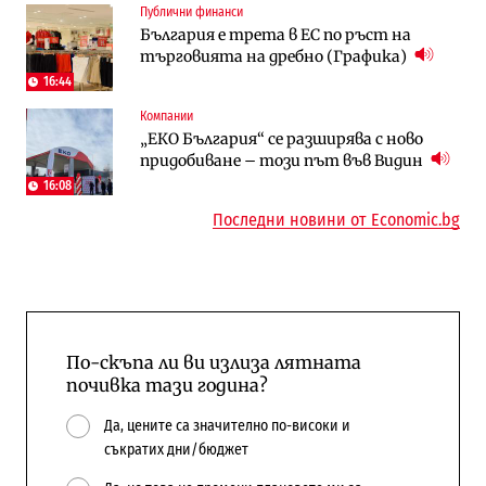
Публични финанси
Digi&AI
Отрасли
България е трета в ЕС по ръст на
Трафикът толкова е намалял, че големи
Жилищата в България поскъпват при
търговията на дребно (Графика)
медии обмислят да се откажат
намаляващо население и все повече
напълно от Google
сгради
16:44
Компании
Публични финанси
Компании
„ЕКО България“ се разширява с ново
Общините вече зависят от
А1 отново е лидер при технологичните
придобиване – този път във Видин
централната власт за 75% от
компании и системните интегратори
бюджетите си
16:08
Последни новини от Economic.bg
По-скъпа ли ви излиза лятната
почивка тази година?
Да, цените са значително по-високи и
съкратих дни/бюджет