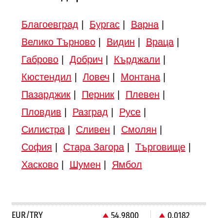
Благоевград
|
Бургас
|
Варна
|
Велико Търново
|
Видин
|
Враца
|
Габрово
|
Добрич
|
Кърджали
|
Кюстендил
|
Ловеч
|
Монтана
|
Пазарджик
|
Перник
|
Плевен
|
Пловдив
|
Разград
|
Русе
|
Силистра
|
Сливен
|
Смолян
|
София
|
Стара Загора
|
Търговище
|
Хасково
|
Шумен
|
Ямбол
EUR/TRY
54.9800
0.0182