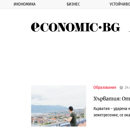
ИКОНОМИКА
БИЗНЕС
УСТОЙЧИВО
Eco
Образование
24.
Хърватия: От
Хърватия – ударена н
земетресение, се ок