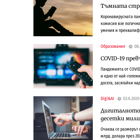
Тъмната стра
Коронавирусната па
комисия взе логично
умения и преквалиф
Образование
08.
COVID-19 пре
Пандемията от COVID
и едно от най-голем
досега, засягайки на
Digi&AI
03.6.2020
Дигиталното о
десетки мили
Очаква се размерът н
млрд. долара през 20