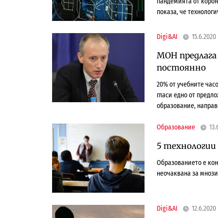
пандемията от корон
показа, че технологи
Digi&AI
15.6.2020
МОН предлага
постоянно
20% от учебните час
гласи едно от предл
образование, направ
Образование
13.
5 технологии
Образованието е кон
неочаквана за мнози
Digi&AI
12.6.2020