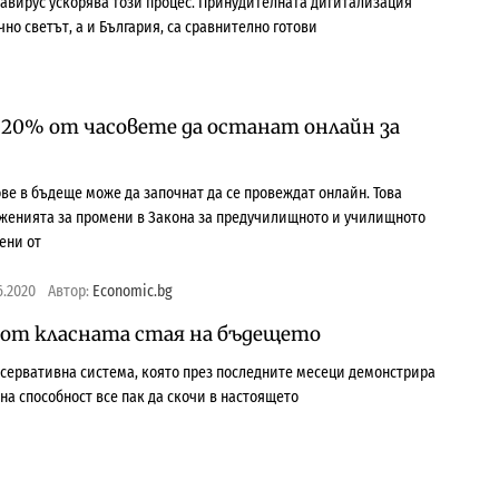
авирус ускорява този процес. Принудителната дигитализация
чно светът, а и България, са сравнително готови
 20% от часовете да останат онлайн за
ове в бъдеще може да започнат да се провеждат онлайн. Това
оженията за промени в Закона за предучилищното и училищното
ени от
6.2020
Автор:
Economic.bg
 от класната стая на бъдещето
сервативна система, която през последните месеци демонстрира
на способност все пак да скочи в настоящето