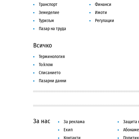
Транспорт
Финанси
Земеделие
Имоти
Туризъм
Регулации
Пазар на труда
Всичко
Терминология
To:know
Списанието
Пазарни данни
За нас
За реклама
Защита 
Екип
Абонаме
Контакти
Политик