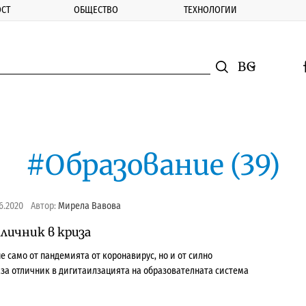
СТ
ОБЩЕСТВО
ТЕХНОЛОГИИ
nomic.bg
Търсене
Смяна на ез
f
Търси
#Образование (39)
6.2020
Автор:
Мирела Вавова
личник в криза
е само от пандемията от коронавирус, но и от силно
аза отличник в дигитаилзацията на образователната система