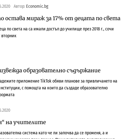
6.2020
Автор:
Economic.bg
о остава мираж за 17% от децата по света
ца по света на са имали достъп до училище през 2018 г., сочи
 вторник
оизвежда образователно съдържание
адежите приложение TikTok обяви планове за привличането на
институции, с помощта на които да създаде образователно
формата
6.2020
я“ на учителите
азователна система като че ли започва да се променя, а и