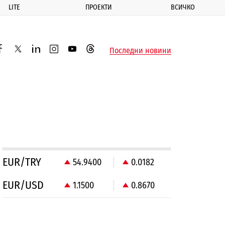
LITE
ПРОЕКТИ
ВСИЧКО
ик
Последни новини
acebook
twitter
linkedin
instagram
youtube
threads
EUR/TRY
54.9400
0.0182
EUR/USD
1.1500
0.8670