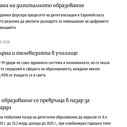
на на дигиталното образование
ндемия форсира процесите на дигитализация и Европейската
то решение да увеличи разходите за повишаване на цифровите
икацията
6.2020
върна и телевизията в училище
-19 удари не само здравната система и икономиката, но се оказа
ите смущения в сферата на образованието, виждани някога
д 90% от учащите се в света
бразование се превръща в пазар за
арди
а глобалния пазар на дигитално образование да нарасне от 8.4
20 г. до 33.2 млрд. долара до 2025 г., при комбиниран годишен темп