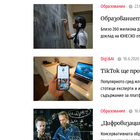
Образование
23.
Образованиет
Близо 260 милиона де
доклад на ЮНЕСКО от
Digi&AI
18.6.2020
TikTok ще пр
Популярното сред мл
стотици експерти и 
съдържание за плат
Образование
16.
„Цифровизаци
Консервативната обр