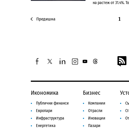
на растеж от 31.4%. Т
1
Предишна
facebook
twitter
linkedin
instagram
youtube
threads
Икономика
Бизнес
Уст
Публични финанси
Компании
Съ
Европари
Отрасли
С
Инфраструктура
Иновации
От
Енергетика
Пазари