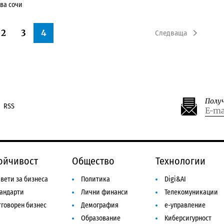
ова сочи
2
3
4
Следваща
Полу
RSS
ойчивост
Общество
Технологии
вети за бизнеса
Политика
Digi&AI
тандарти
Лични финанси
Телекомуникации
говорен бизнес
Демография
е-управление
Образование
Киберсигурност