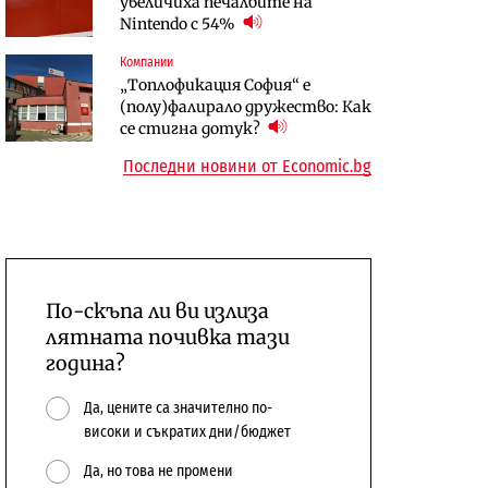
увеличиха печалбите на
домоуправители са вписани в
инженеринга на гара Филипово
Nintendo с 54%
регистъра на МРРБ
и междугарието до Скутаре
Компании
Лични финанси
„Топлофикация София“ e
Публични финанси
Каква е покупателната
(полу)фалирало дружество: Как
„Има трансфери“: Социалният
способност на всяка
се стигна дотук?
министър няма притеснение
минимална заплата в Европа?
Последни новини от Economic.bg
за пенсионния бюджет
По-скъпа ли ви излиза
лятната почивка тази
година?
Да, цените са значително по-
високи и съкратих дни/бюджет
Да, но това не промени