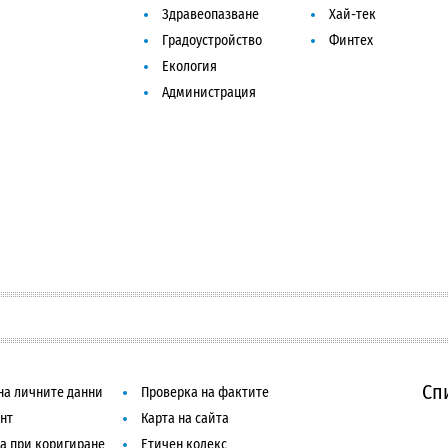
Здравеопазване
Хай-тек
Градоустройство
Финтех
Екология
Администрация
Сп
на личните данни
Проверка на фактите
нт
Карта на сайта
а при коригиране
Етичен кодекс