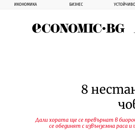
ИКОНОМИКА
БИЗНЕС
УСТОЙЧИВО
Eco
8 неста
чо
Дали хората ще се превърнат в биоро
се обединят с извънземна раса и