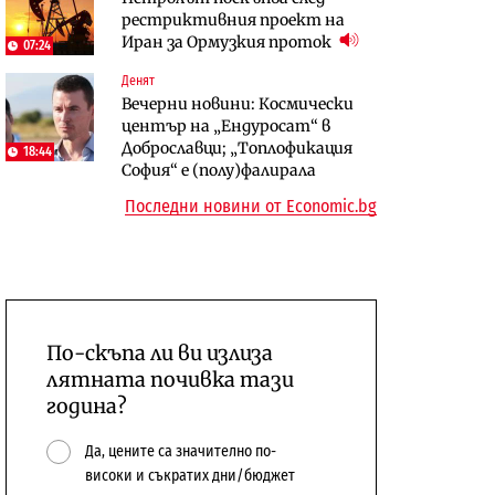
рестриктивния проект на
откажат напълно от Google
население и все повече сгради
Иран за Ормузкия проток
07:24
Публични финанси
Компании
Денят
Общините вече зависят от
А1 отново е лидер при
Вечерни новини: Космически
централната власт за 75% от
технологичните компании и
център на „Ендуросат“ в
бюджетите си
системните интегратори
Доброславци; „Топлофикация
18:44
София“ e (полу)фалирала
Последни новини от Economic.bg
По-скъпа ли ви излиза
лятната почивка тази
година?
Да, цените са значително по-
високи и съкратих дни/бюджет