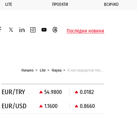
LITE
ПРОЕКТИ
ВСИЧКО
ик
Последни новини
acebook
twitter
linkedin
instagram
youtube
threads
Начало
Lite
Наука
8 нестандартни теории за човешката еволюция
EUR/TRY
54.9800
0.0182
EUR/USD
1.1600
0.8660