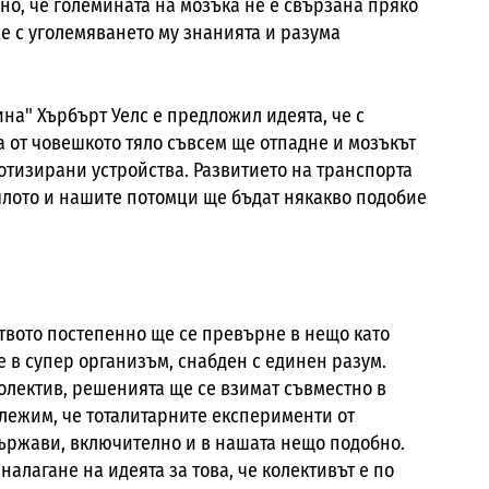
ено, че големината на мозъка не е свързана пряко
 че с уголемяването му знанията и разума
ина" Хърбърт Уелс е предложил идеята, че с
 от човешкото тяло съвсем ще отпадне и мозъкът
отизирани устройства. Развитието на транспорта
ялото и нашите потомци ще бъдат някакво подобие
ството постепенно ще се превърне в нещо като
е в супер организъм, снабден с единен разум.
олектив, решенията ще се взимат съвместно в
ележим, че тоталитарните експерименти от
държави, включително и в нашата нещо подобно.
налагане на идеята за това, че колективът е по