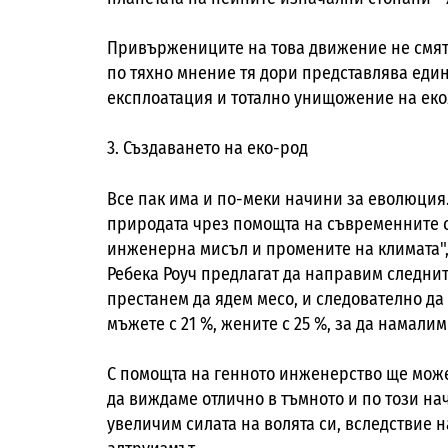
Привържениците на това движение не смята
по тяхно мнение тя дори представлява еди
експлоатация и тотално унищожение на екол
3. Създаването на еко-род
Все пак има и по-меки начини за еволюция
природата чрез помощта на съвременните с
инженерна мисъл и промените на климата",
Ребека Роуч предлагат да направим следни
престанем да ядем месо, и следователно д
мъжете с 21 %, жените с 25 %, за да намали
С помощта на генното инженерство ще може
да виждаме отлично в тъмното и по този нач
увеличим силата на волята си, вследствие н