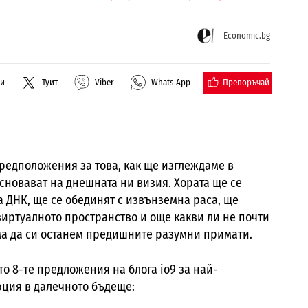
Economic.bg
Препоръчай
ли
Туит
Viber
Whats App
редположения за това, как ще изглеждаме в
основават на днешната ни визия. Хората ще се
 ДНК, ще се обединят с извънземна раса, ще
виртуалното пространство и още какви ли не почти
ма да си останем предишните разумни примати.
то 8-те предложения на блога io9 за най-
ция в далечното бъдеще: