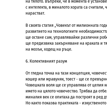
на тялото. Въпреки, че в момента е установ
с интелекта, в миналото хората са считали,
нарастват.
В своята статия „Човекът от милионната год
развитието на технологиите необходимостта
ще остане сам, управлявайки различни роб
ще предизвика закърняване на краката и т
на мозък, ходещ на ръце.
6. Колективният разум
От гледна точка на тази концепция, човече
кошер или мравуняк, тоест - ще се превърн
Човешката воля ще се управлява от целия к
името на цялото човечество. Трябва да отб
миналия век се опитаха да построят в ред 
Но както показва практиката - изкуственото 