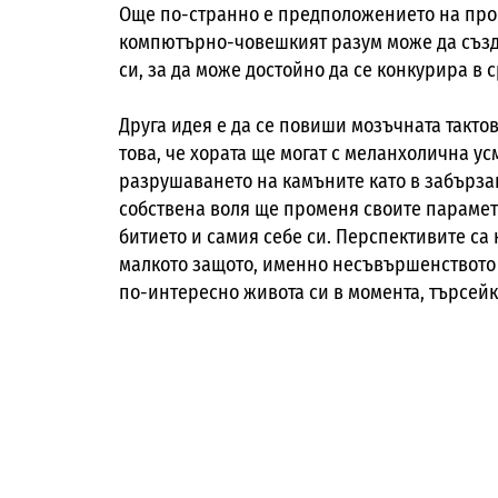
Още по-странно е предположението на проф
компютърно-човешкият разум може да създ
си, за да може достойно да се конкурира в
Друга идея е да се повиши мозъчната тактов
това, че хората ще могат с меланхолична у
разрушаването на камъните като в забърза
собствена воля ще променя своите парамет
битието и самия себе си. Перспективите са
малкото защото, именно несъвършенството
по-интересно живота си в момента, търсейк