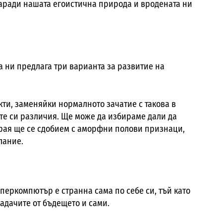
заради нашата егоистична природа и вродената ни
а ни предлага три варианта за развитие на
кти, заменяйки нормалното зачатие с такова в
те си различия. Ще може да избираме дали да
рая ще се сдобием с аморфни полови признаци,
лание.
перкомпютър е странна сама по себе си, тъй като
адачите от бъдещето и сами.