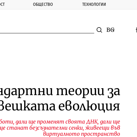
СТ
ОБЩЕСТВО
ТЕХНОЛОГИИ
nomic.bg
Търсене
Смяна на ез
f
Търси
ндартни теории за
вешката еволюция
боти, дали ще променят своята ДНК, дали ще
 ще станат безсъзнателни сенки, живеещи във
виртуалното пространство