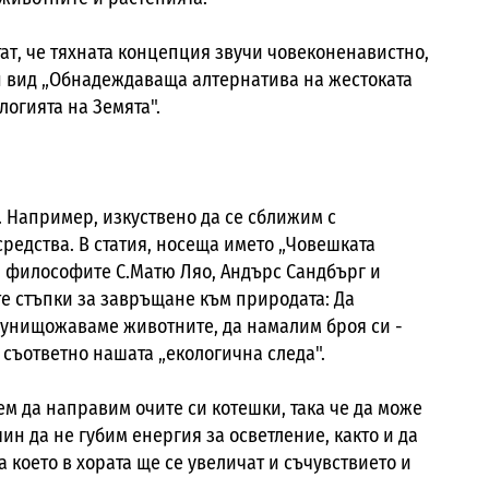
т, че тяхната концепция звучи човеконенавистно,
н вид „Обнадеждаваща алтернатива на жестоката
огията на Земята".
. Например, изкуствено да се сближим с
редства. В статия, носеща името „Човешката
 философите С.Матю Ляо, Андърс Сандбърг и
те стъпки за завръщане към природата: Да
а унищожаваме животните, да намалим броя си -
м съответно нашата „екологична следа".
м да направим очите си котешки, така че да може
ин да не губим енергия за осветление, както и да
а което в хората ще се увеличат и съчувствието и