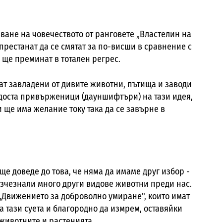
зване на човечеството от ранговете „Властелин на
престанат да се смятат за по-висши в сравнение с
 ще преминат в тотален регрес.
ат завладени от дивите животни, пътища и заводи
 доста привърженици (дауншифтъри) на тази идея,
и ще има желание току така да се завърне в
ще доведе до това, че няма да имаме друг избор -
 изчезнали много други видове животни преди нас.
а „Движението за доброволно умиране", които имат
 тази суета и благородно да измрем, оставяйки
животните и растенията.