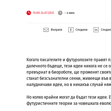
15:00 24.07.2012
~ 4 мин.
Изпрати
Сподели
Споде
Когато писателите и футуролозите правят п
далечното бъдеще, тези идеи никога не се 
превърнат в биороботи, ще променят своята
станат безсъзнателни сенки, живеещи във 
налудничави идеи, но в никакъв случай ня
Но колко крайни могат да бъдат тези идеи. Е
футуристичните теории за човешката еволю