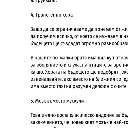
алтруизмът.
4. Трансгенни хора
Защо да се ограничаваме да приемем от жи
да получим всичко, от което се нуждаем в 
бъдещето ще създадат огромно разнообрази
В нашите по-малки братя има цял куп от кач
за обонянието и слуха, на птиците за зрени
какво. Хората на бъдещето ще подобрят „еко
изненадвайте, ако вместо на ближния си, е
има вместо тях) на разумен делфин с очите
5. Мозък вместо мускули
Това е едно доста класическо видение за бъ
заключението, че човешкият мозък е най-г