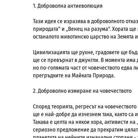
1. Доброволна антиеволюция
Тази идея се изразява в доброволното отка
природата" и „Венец на разума". Хората ще 
останалото животинско царство на Земята и
Цивилизацията ще рухне, градовете ще бъд
ще се превърнат в джунгли. В момента има
но по-голямата част от човечеството едва л
прегръдките на Майката Природа.
2. Доброволно измиране на човечеството
Според теорията, регресът на човечеството 
ще е най-добре да изчезнем така, както са
Такава е целта на някои хора, активисти н
сериозно предложение да прекратим цялата
планетата на нейните изначални стопани - 