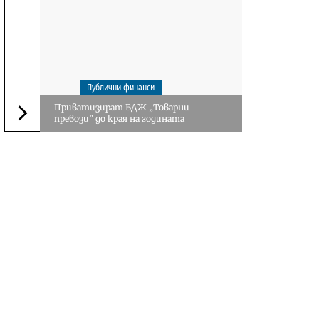
Публични финанси
Приватизират БДЖ „Товарни
превози” до края на годината
Следваща новина