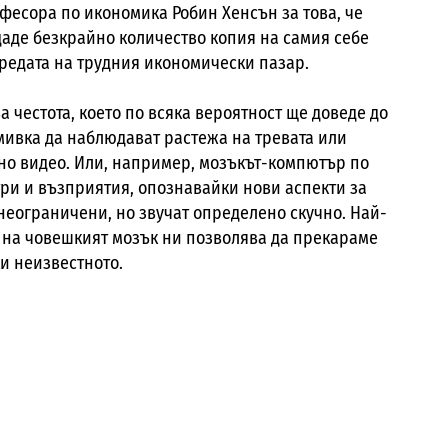
есора по икономика Робин Хенсън за това, че
аде безкрайно количество копия на самия себе
 средата на трудния икономически пазар.
а честота, което по всяка вероятност ще доведе до
смивка да наблюдават растежа на тревата или
но видео. Или, например, мозъкът-компютър по
ри и възприятия, опознавайки нови аспекти за
 неограничени, но звучат определено скучно. Най-
 на човешкият мозък ни позволява да прекараме
и неизвестното.