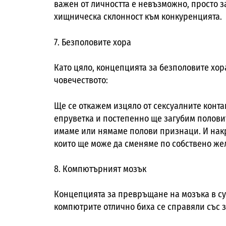
важен от личността е невъзможно, просто 
хищническа склонност към конкуренцията.
7. Безполовите хора
Като цяло, концепцията за безполовите хор
човечеството:
Ще се откажем изцяло от сексуалните конта
епруветка и постепенно ще загубим полови
имаме или нямаме полови признаци. И нак
които ще може да сменяме по собствено же
8. Компютърният мозък
Концепцията за превръщане на мозъка в су
компютрите отлично биха се справяли със з