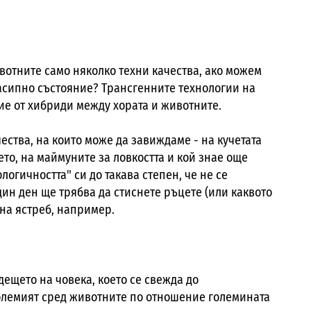
вотните само няколко техни качества, ако можем
насипно състояние? Трансгенните технологии на
е от хибриди между хората и животните.
ества, на които може да завиждаме - на кучетата
ето, на маймуните за ловкостта и кой знае още
логичността" си до такава степен, че не се
дин ден ще трябва да стиснете ръцете (или каквото
 на ястреб, например.
дещето на човека, коeто се свежда до
олемият сред животните по отношение големината