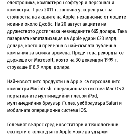
електроника, компютърен софтуер и персонални
компютри. През 2011 г. започна ускорен ръст на
стойността на акциите на Apple, независимо от лошите
новини около Джобс. На 20 август акциите на
дружеството достигнаха невижданите 665 долара. Така
пазарната капитализация на Apple удари 623 млрд.
долара, което я превърна в най-скъпата публична
компания за всички времена. Преди това рекордът се
държеше от Microsoft, която на 30 декември 1999 г.
струваше 618.9 млрд. долара.
Най-известните продукти на Apple са персоналните
компютри Macintosh, операционната система Mac OS X,
портативните мултимедийни плеъри iPod,
мултимедийния браузър iTunes, уеббраузъра Safari и
мобилната операционна система iOS.
Големият въпрос сред инвеститори и технологични
експерти е колко дълго Apple може да удържи