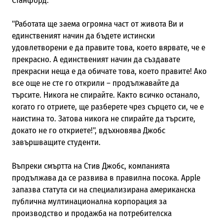
Станфорд.
"Работата ще заема огромна част от живота Ви и
единственият начин да бъдете истински
удовлетворени е да правите това, което вярвате, че е
прекрасно. А единственият начин да създавате
прекрасни неща е да обичате това, което правите! Ако
все още не сте го открили – продължавайте да
търсите. Никога не спирайте. Както всичко останало,
когато го отриете, ще разберете чрез сърцето си, че е
наистина то. Затова никога не спирайте да търсите,
докато не го откриете!", вдъхновява Джобс
завършващите студенти.
Въпреки смъртта на Стив Джобс, компанията
продължава да се развива в правилна посока. Apple
запазва статута си на специализирана американска
публична мултинационална корпорация за
производство и продажба на потребителска