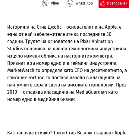
Препоръчай
Viber
Whats App
Историята на Стив Джобс – основателят и на Apple, е
една от най-забележителните за последните 50
години. Трудът на основателя на Pixar Animation
Studios повлиява на цялата технологична индустрия и
изцяло изменя облика на настолните компютри.
Признат е за номер едно и в гейминг индустрията.
MarketWatch го определя като CEO на десетилетието, а
списание Fortune го поставя начело в класацията на
най-умните хора в света на високите технологии. През
2010 г. оглавява класацията на MediaGuardian като
номер едно в медийния бизнес.
Как започва всичко? Той и Стив Возняк създават Apple