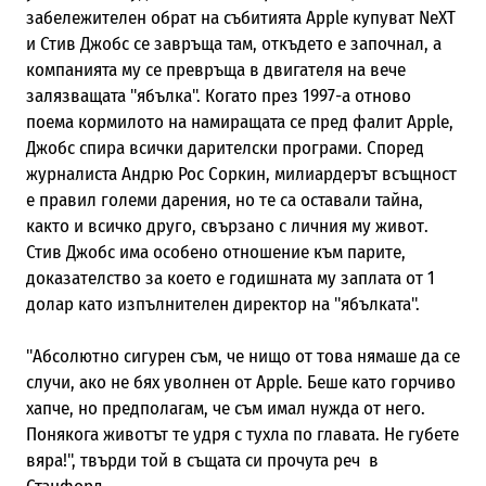
забележителен обрат на събитията Apple купуват NeXT
и Стив Джобс се завръща там, откъдето е започнал, а
компанията му се превръща в двигателя на вече
залязващата "ябълка". Когато през 1997-а отново
поема кормилото на намиращата се пред фалит Apple,
Джобс спира всички дарителски програми. Според
журналиста Андрю Рос Соркин, милиардерът всъщност
е правил големи дарения, но те са оставали тайна,
както и всичко друго, свързано с личния му живот.
Стив Джобс има особено отношение към парите,
доказателство за което е годишната му заплата от 1
долар като изпълнителен директор на "ябълката".
"Абсолютно сигурен съм, че нищо от това нямаше да се
случи, ако не бях уволнен от Apple. Беше като горчиво
хапче, но предполагам, че съм имал нужда от него.
Понякога животът те удря с тухла по главата. Не губете
вяра!", твърди той в същата си прочута реч в