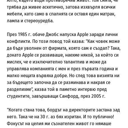
Алто, където води противоречив живот. Той смята, че
трябва да живее аскетично, затова изхвърля всички
мебели, като само в спалнята си оставя един матрак,
лампа и стереоуредба.
През 1985 г. обаче Джобс напуска Apple заради лични
конфликти. По този повод той казва: "Как човек може
да бъде уволнен от фирмата, която сам е създал? Така,
докато Apple се развиваше, наехме някой, за който си
мислех, че е изключително талантлив и може да
управлява компанията с мен и през първата година и
малко нещата вървяха добре. Но след това визията ни
за бъдещето започна да се разминава и накрая се
разделихме", казва той в паметно интервю пред
студентите, завършващи Санфорд, през 2005 г.
"Когато стана това, бордът на директорите застана зад
него. Така че на 30 г. аз бях изритан. И то публично!
Фокусът на целия ми съзнателен живот го нямаше