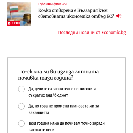
Публични финанси
Пазарът на труда продължава да се
Интервю | Истинската иновация идва
Колко отворена е България към
охлажда, а три сектора го дърпат
от решаването на реални проблеми на
световната икономика отвъд ЕС?
надолу
потребителите
13:00
Последни новини от Economic.bg
По-скъпа ли ви излиза лятната
почивка тази година?
Да, цените са значително по-високи и
съкратих дни/бюджет
Да, но това не промени плановете ми за
ваканцията
Тази година няма да почивам точно заради
високите цени