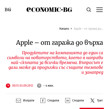
Economic.bg
Търсене
Смяна на език
Начало
Apple – от гаража до върха
Apple – от гаража до върха
Продуктите на компанията до един са
символи на новаторството, което я направи
най-скъпата за всички времена. Въпросът е
дали може да продължи със същите темпове
и занапред
00:13 03.09.2012
~ 4 мин.
Изпрати
Сподели
Сподели
Туит