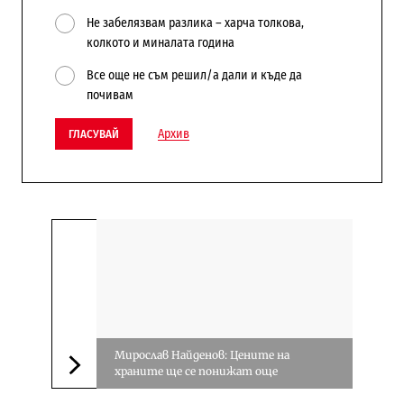
Не забелязвам разлика – харча толкова,
колкото и миналата година
Все още не съм решил/а дали и къде да
почивам
Архив
ГЛАСУВАЙ
Мирослав Найденов: Цените на
храните ще се понижат още
Следваща новина