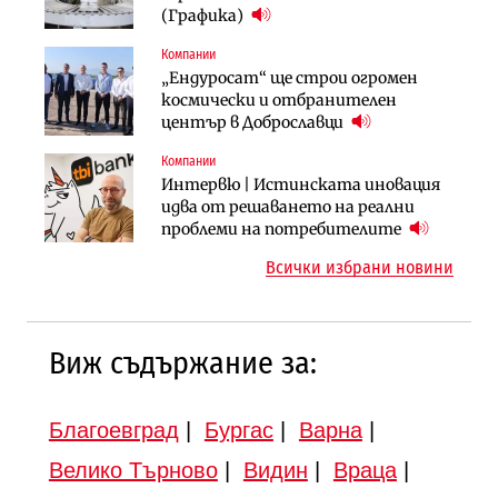
няколко седмици, ако сушата
България продължава да се охлажда
(Графика)
продължи
(Графика)
Компании
Компании
Публични финанси
„Ендуросат“ ще строи огромен
„Хювефарма“ подписа договор за
След 20 години застой: Данъчните
космически и отбранителен
придобиване на Euroapi Italy
оценки на имотите може да бъдат
център в Доброславци
вдигнати
Компании
Инфраструктура
Инфраструктура
Интервю | Истинската иновация
АПИ възложи промяната на
Вторият мост над Варненското
идва от решаването на реални
парцеларния план за
езеро става част от бъдещата
проблеми на потребителите
магистралата Русе – Велико
магистрала „Черно море“
Всички избрани новини
Търново
Виж съдържание за:
Благоевград
|
Бургас
|
Варна
|
Велико Търново
|
Видин
|
Враца
|