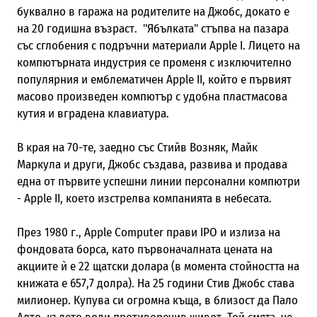
буквално в гаража на родителите на Джобс, докато е
на 20 годишна възраст. "Ябълката" стъпва на пазара
със сглобения с подръчни материали Apple I. Лицето на
компютърната индустрия се променя с изключително
популярния и емблематичен Apple II, който е първият
масово произведен компютър с удобна пластмасова
кутия и вградена клавиатура.
В края на 70-те, заедно със Стийв Возняк, Майк
Маркула и други, Джобс създава, развива и продава
една от първите успешни линии персонални компютри
- Apple II, което изстрелва компанията в небесата.
През 1980 г., Apple Computer прави IPO и излиза на
фондовата борса, като първоначалната цената на
акциите ѝ е 22 щатски долара (в момента стойността на
книжата е 657,7 долра). На 25 години Стив Джобс става
милионер. Купува си огромна къща, в близост да Пало