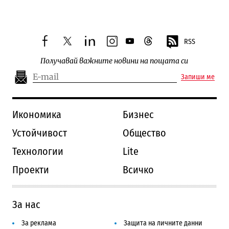
RSS
facebook
twitter
linkedin
instagram
youtube
threads
Получавай важните новини на пощата си
Запиши ме
Икономика
Бизнес
Устойчивост
Общество
Технологии
Lite
Проекти
Всичко
За нас
За реклама
Защита на личните данни