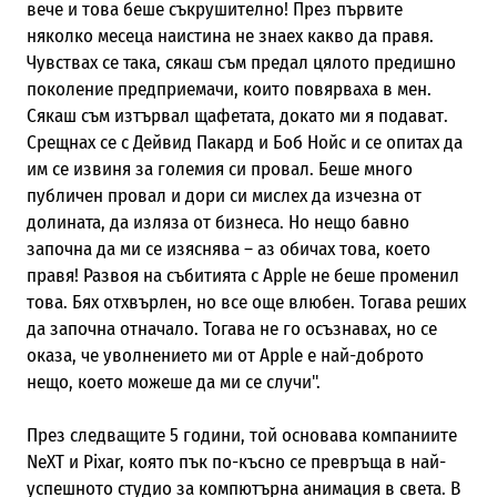
вече и това беше съкрушително! През първите
няколко месеца наистина не знаех какво да правя.
Чувствах се така, сякаш съм предал цялото предишно
поколение предприемачи, които повярваха в мен.
Сякаш съм изтървал щафетата, докато ми я подават.
Срещнах се с Дейвид Пакард и Боб Нойс и се опитах да
им се извиня за големия си провал. Беше много
публичен провал и дори си мислех да изчезна от
долината, да изляза от бизнеса. Но нещо бавно
започна да ми се изяснява – аз обичах това, което
правя! Развоя на събитията с Apple не беше променил
това. Бях отхвърлен, но все още влюбен. Тогава реших
да започна отначало. Тогава не го осъзнавах, но се
оказа, че уволнението ми от Apple e най-доброто
нещо, което можеше да ми се случи".
През следващите 5 години, той основава компаниите
NeXT и Pixar, която пък по-късно се превръща в най-
успешното студио за компютърна анимация в света. В