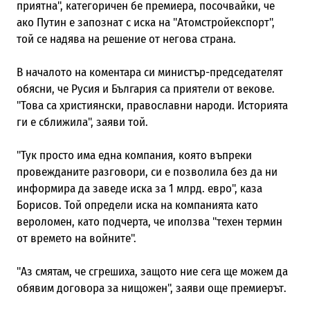
приятна", категоричен бе премиера, посочвайки, че
ако Путин е запознат с иска на "Атомстройекспорт",
той се надява на решение от негова страна.
В началото на коментара си министър-председателят
обясни, че Русия и България са приятели от векове.
"Това са християнски, православни народи. Историята
ги е сближила", заяви той.
"Тук просто има една компания, която въпреки
провежданите разговори, си е позволила без да ни
информира да заведе иска за 1 млрд. евро", каза
Борисов. Той определи иска на компанията като
вероломен, като подчерта, че иползва "техен термин
от времето на войните".
"Аз смятам, че сгрешиха, защото ние сега ще можем да
обявим договора за нищожен", заяви още премиерът.