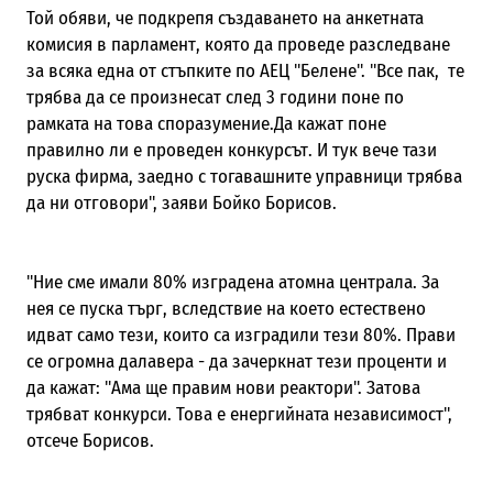
Той обяви, че подкрепя създаването на анкетната
комисия в парламент, която да проведе разследване
за всяка една от стъпките по АЕЦ "Белене". "Все пак, те
трябва да се произнесат след 3 години поне по
рамката на това споразумение.Да кажат поне
правилно ли е проведен конкурсът. И тук вече тази
руска фирма, заедно с тогавашните управници трябва
да ни отговори", заяви Бойко Борисов.
"Ние сме имали 80% изградена атомна централа. За
нея се пуска търг, вследствие на което естествено
идват само тези, които са изградили тези 80%. Прави
се огромна далавера - да зачеркнат тези проценти и
да кажат: "Ама ще правим нови реактори". Затова
трябват конкурси. Това е енергийната независимост",
отсече Борисов.