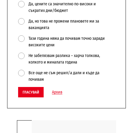
Да, цените са значително по-високи и
съкратих дни/бюджет
Да, но това не промени плановете ми за
ваканцията
Тази година няма да почивам точно заради
високите цени
Не забелязвам разлика – харча толкова,
колкото и миналата година
Все още не съм решил/а дали и къде да
почивам
Архив
ГЛАСУВАЙ