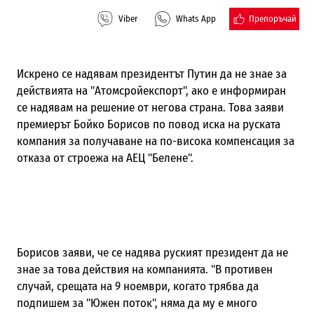
Препоръчай
Viber
Whats App
Искрено се надявам президентът Путин да не знае за
действията на "Атомсройекспорт", ако е информиран
се надявам на решение от негова страна. Това заяви
премиерът Бойко Борисов по повод иска на руската
компания за получаване на по-висока компенсация за
отказа от строежа на АЕЦ "Белене".
Борисов заяви, че се надява руският президент да не
знае за това действия на компанията. "В противен
случай, срещата на 9 ноември, когато трябва да
подпишем за "Южен поток", няма да му е много