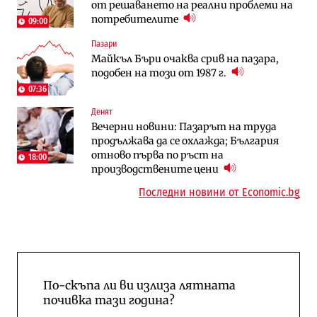
от решаването на реални проблеми на
няколко седмици, ако сушата продължи
август?
потребителите
09:00
Пазари
Публични финанси
Отрасли
Майкъл Бъри очаква срив на пазара,
Общините вече зависят от
Жилищата в България поскъпват при
подобен на този от 1987 г.
централната власт за 75% от
намаляващо население и все повече
бюджетите си
сгради
07:36
Денят
To:know
Компании
Вечерни новини: Пазарът на труда
Последни дни с обозначаване на цените
А1 отново е лидер при технологичните
продължава да се охлажда; България
в лева: Какво предстои?
компании и системните интегратори
отново първа по ръст на
18:00
производствените цени
Последни новини от Economic.bg
По-скъпа ли ви излиза лятната
почивка тази година?