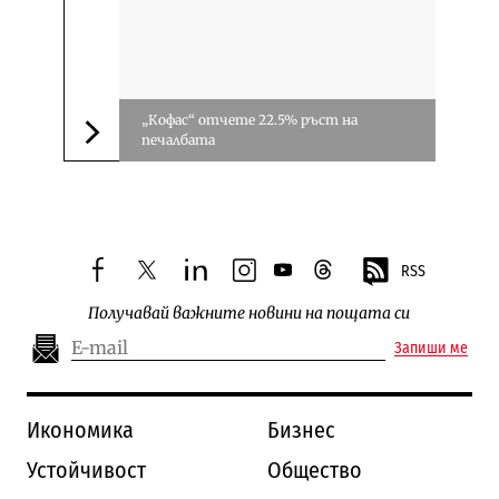
„Кофас“ отчете 22.5% ръст на
печалбата
Следваща новина
RSS
facebook
twitter
linkedin
instagram
youtube
threads
Получавай важните новини на пощата си
Запиши ме
Икономика
Бизнес
Устойчивост
Общество