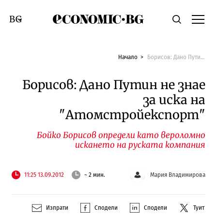
Economic.bg
Търсене
Смяна на език
Начало
Борисов: Дано Путин не знае за иска на "Атомстройекспорт"
Борисов: Дано Путин не знае
за иска на
"Атомстройекспорт"
Бойко Борисов определи като вероломно
искането на руската компания
11:25 13.09.2012
~ 2 мин.
Мария Владимирова
Изпрати
Сподели
Сподели
Туит