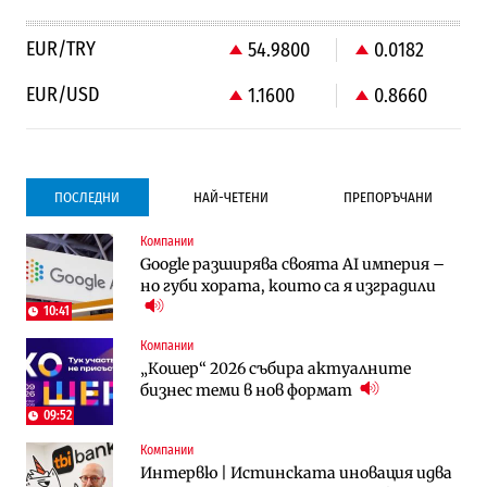
EUR/TRY
54.9800
0.0182
EUR/USD
1.1600
0.8660
ПОСЛЕДНИ
НАЙ-ЧЕТЕНИ
ПРЕПОРЪЧАНИ
Компании
Градоустройство
Компании
Google разширява своята AI империя –
Столична община избра изпълнител за
Vivacom предлага над 150 устройства с
но губи хората, които са я изградили
преместването на трамвайното
90% отстъпка през август
трасе по бул. „Скобелев“
10:41
Компании
Компании
To:know
„Кошер“ 2026 събира актуалните
Vivacom предлага над 150 устройства с
Последни дни с обозначаване на цените
бизнес теми в нов формат
90% отстъпка през август
в лева: Какво предстои?
09:52
Компании
Енергетика
To:know
Интервю | Истинската иновация идва
АЕЦ „Козлодуй“ ще работи само още
Какво се променя в България от 1