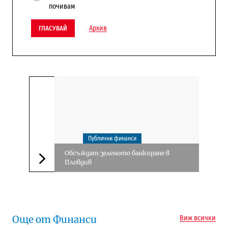
почивам
Архив
ГЛАСУВАЙ
Публични финанси
Обсъждат зеленото банкиране в
Пловдив
Следваща новина
Още от Финанси
Виж всички