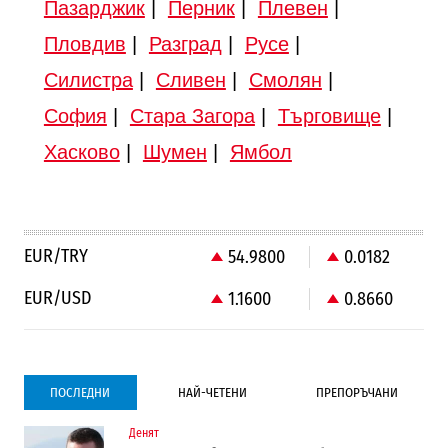
Пазарджик
|
Перник
|
Плевен
|
Пловдив
|
Разград
|
Русе
|
Силистра
|
Сливен
|
Смолян
|
София
|
Стара Загора
|
Търговище
|
Хасково
|
Шумен
|
Ямбол
EUR/TRY
54.9800
0.0182
EUR/USD
1.1600
0.8660
ПОСЛЕДНИ
НАЙ-ЧЕТЕНИ
ПРЕПОРЪЧАНИ
Денят
Градоустройство
Компании