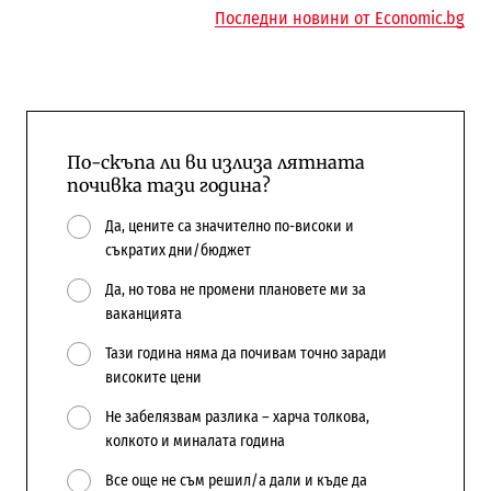
Последни новини от Economic.bg
По-скъпа ли ви излиза лятната
почивка тази година?
Да, цените са значително по-високи и
съкратих дни/бюджет
Да, но това не промени плановете ми за
ваканцията
Тази година няма да почивам точно заради
високите цени
Не забелязвам разлика – харча толкова,
колкото и миналата година
Все още не съм решил/а дали и къде да