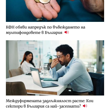
КФН обяви напредък по въвеждането на
мултифондовете в България
Междуфирмената задлъжнялост расте: Кои
сектори в България са най-засегнати?