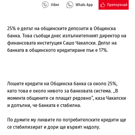
Препоръчай
Viber
Whats App
25% е делът на общинските депозити в Общинска
банка. Това съобщи днес изпълнителният директор на
финансовата институция Сашо Чакалски. Делът на
банката в общинското кредитиране пък е 17%.
Лошите кредити на Общинска банка са около 25%,
като това е около нивото за банковата система. „В
момента общините си плащат редовно”, каза Чакалски
и допълни, че банката е стабилна.
По думите му лихвите по потребителските кредити ще
се стабилизират и дори ще вървят надолу.