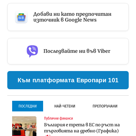
Добави ни като предпочитан
източник в Google News
Последвайте ни във Viber
Към платформата Европари 101
ПОСЛЕДНИ
НАЙ-ЧЕТЕНИ
ПРЕПОРЪЧАНИ
Публични финанси
Градоустройство
Инфраструктура
България е трета в ЕС по ръст на
Столична община избра
Проектирането на тунела под
търговията на дребно (Графика)
изпълнител за преместването на
Петрохан ще върви паралелно с