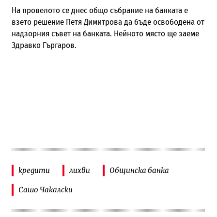
На провелото се днес общо събрание на банката е
взето решение Петя Димитрова да бъде освободена от
надзорния съвет на банката. Нейното място ще заеме
Здравко Гъргаров.
кредити
лихви
Общинска банка
Сашо Чакалски