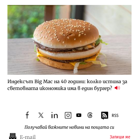
Индексът Big Mac на 40 години: колко истина за
световната икономика има в един бургер?
RSS
facebook
twitter
linkedin
instagram
youtube
threads
Получавай важните новини на пощата си
Запиши ме