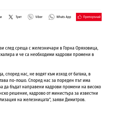
Препоръчай
ли
Туит
Viber
Whats App
и след среща с железничари в Горна Оряховица,
калира и че са необходими кадрови промени в
 според нас, не водят към изход от батака, в
става по-лошо. Според нас за пореден път има
ва да бъдат направени кадрови промени на високо
нско решение, кадрово от министъра за известни
билизация на железницата", заяви Димитров.