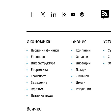
facebook
twitter
linkedin
instagram
youtube
threads
Икономика
Бизнес
Уст
Публични финанси
Компании
Съ
Европари
Отрасли
С
Инфраструктура
Иновации
От
Енергетика
Пазари
Транспорт
Финанси
Земеделие
Имоти
Туризъм
Регулации
Пазар на труда
Всичко