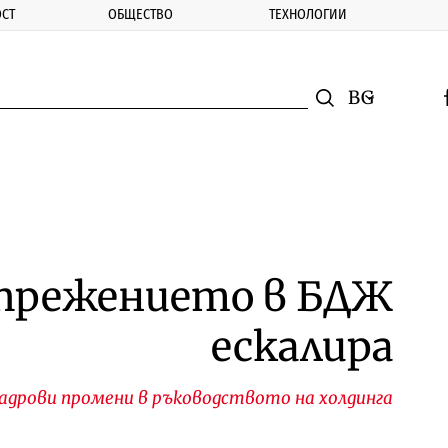
СТ
ОБЩЕСТВО
ТЕХНОЛОГИИ
nomic.bg
Търсене
Смяна на ез
f
Търси
прежението в БДЖ
ескалира
кадрови промени в ръководството на холдинга