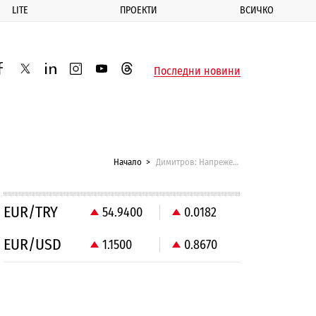
LITE
ПРОЕКТИ
ВСИЧКО
ик
Последни новини
acebook
twitter
linkedin
instagram
youtube
threads
Начало
Димитров: Напрежението в БДЖ ескалира
EUR/TRY
54.9400
0.0182
EUR/USD
1.1500
0.8670