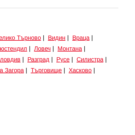
елико Търново
|
Видин
|
Враца
|
юстендил
|
Ловеч
|
Монтана
|
ловдив
|
Разград
|
Русе
|
Силистра
|
а Загора
|
Търговище
|
Хасково
|