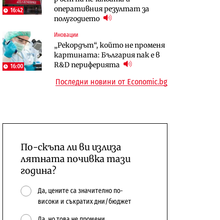
оперативния резултат за
откажат напълно от Google
център в Доброславци
16:42
полугодието
Енергетика
Иновации
Компании
Държавният ТЕЦ „Марица
„Рекордът“, който не променя
„Ендуросат“ ще строи огромен
изток 2“ работи с 5 блока
картината: България пак е в
космически и отбранителен
10:12
R&D периферията
център в Доброславци
16:00
Последни новини от Economic.bg
По-скъпа ли ви излиза
лятната почивка тази
година?
Да, цените са значително по-
високи и съкратих дни/бюджет
Да, но това не промени