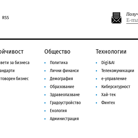
Полу
RSS
ойчивост
Общество
Технологии
вети за бизнеса
Политика
Digi&AI
тандарти
Лични финанси
Телекомуникации
говорен бизнес
Демография
е-управление
Образование
Киберсигурност
Здравеопазване
Хай-тек
Градоустройство
Финтех
Екология
Администрация