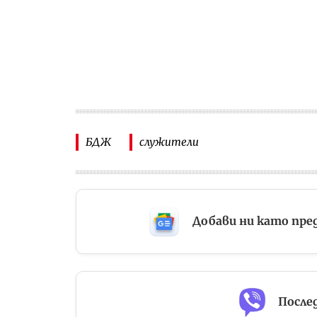
БДЖ
служители
Добави ни като пре
Послед