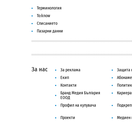
Терминология
To:know
Списанието
Пазарни данни
За нас
За реклама
Защита 
Екип
Абонаме
Контакти
Политик
Бранд Медия България
Кариера
ЕООД
Профил на купувача
Подкреп
Проекти
Медиен 