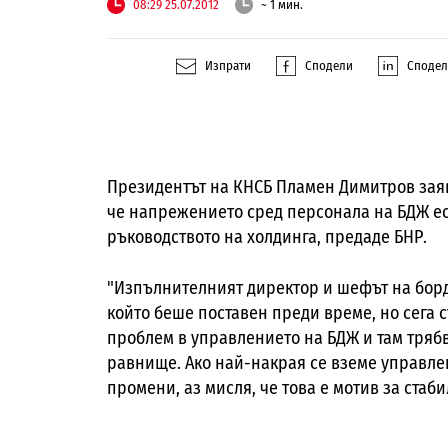
08:29 25.07.2012
~ 1 мин.
Изпрати
Сподели
Споде
Президентът на КНСБ Пламен Димитров заяв
че напрежението сред персонала на БДЖ ес
ръководството на холдинга, предаде БНР.
"Изпълнителният директор и шефът на борда,
който беше поставен преди време, но сега 
проблем в управлението на БДЖ и там тряб
равнище. Ако най-накрая се вземе управле
промени, аз мисля, че това е мотив за ста