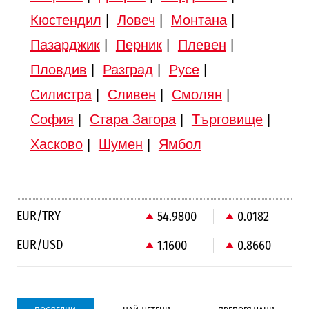
Кюстендил
|
Ловеч
|
Монтана
|
Пазарджик
|
Перник
|
Плевен
|
Пловдив
|
Разград
|
Русе
|
Силистра
|
Сливен
|
Смолян
|
София
|
Стара Загора
|
Търговище
|
Хасково
|
Шумен
|
Ямбол
EUR/TRY
54.9800
0.0182
EUR/USD
1.1600
0.8660