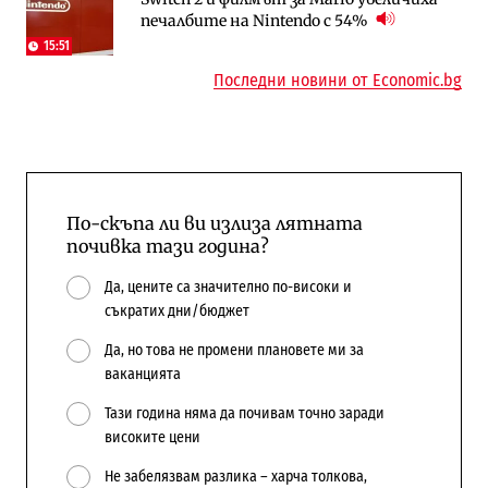
печалбите на Nintendo с 54%
централната власт за 75% от
намаляващо население и все повече
бюджетите си
сгради
15:51
Последни новини от Economic.bg
По-скъпа ли ви излиза лятната
почивка тази година?
Да, цените са значително по-високи и
съкратих дни/бюджет
Да, но това не промени плановете ми за
ваканцията
Тази година няма да почивам точно заради
високите цени
Не забелязвам разлика – харча толкова,