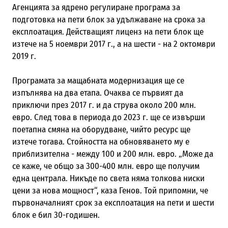
Агенцията за ядрено регулиране програма за
подготовка на пети блок за удължаване на срока за
експлоатация. Действащият лиценз на пети блок ще
изтече на 5 ноември 2017 г., а на шести - на 2 октомври
2019 г.
Програмата за мащабната модернизация ще се
изпълнява на два етапа. Очаква се първият да
приключи през 2017 г. и да струва около 200 млн.
евро. След това в периода до 2023 г. ще се извърши
поетапна смяна на оборудване, чийто ресурс ще
изтече тогава. Стойността на обновяването му е
приблизителна - между 100 и 200 млн. евро. „Може да
се каже, че общо за 300-400 млн. евро ще получим
една централа. Никъде по света няма толкова ниски
цени за нова мощност“, каза Генов. Той припомни, че
първоначалният срок за експлоатация на пети и шести
блок е бил 30-годишен.