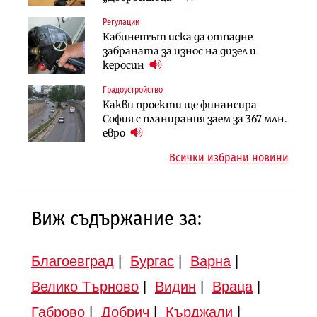
Регулации
Финанси
Инфраструктура
Кабинетът иска да отпадне
Ипотечното кредитиране в
АПИ възложи промяната на
забраната за износ на дизел и
България продължава да се охлажда
парцеларния план за
керосин
(Графика)
магистралата Русе – Велико
Градоустройство
Инфраструктура
Търново
Какви проекти ще финансира
Вторият мост над Варненското
Градоустройство
София с планирания заем за 367 млн.
езеро става част от бъдещата
Шест кандидата с интерес към
евро
магистрала „Черно море“
надзора на двете метростанции в
Всички избрани новини
„Люлин“
Виж съдържание за:
Благоевград
|
Бургас
|
Варна
|
Велико Търново
|
Видин
|
Враца
|
Габрово
|
Добрич
|
Кърджали
|