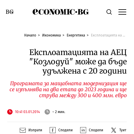
Economic.bg
Търсене
Смяна на език
Начало
Икономика
Енергетика
Експлоатацията на АЕЦ "Козлодуй" може да бъде удължена с 20 години
Експлоатацията на АЕЦ
"Козлодуй" може да бъде
удължена с 20 години
Програмата за мащабната модернизация ще
се изпълнява на два етапа до 2023 година и ще
струва между 300 и 400 млн. евро
10:41 03.01.2014
~ 2 мин.
Изпрати
Сподели
Сподели
Туит