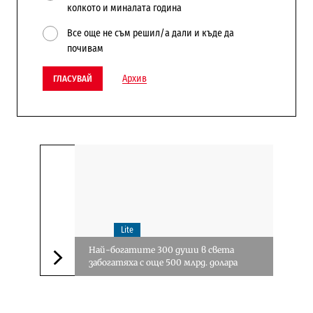
колкото и миналата година
Все още не съм решил/а дали и къде да
почивам
Архив
ГЛАСУВАЙ
Lite
Най-богатите 300 души в света
забогатяха с още 500 млрд. долара
Следваща новина