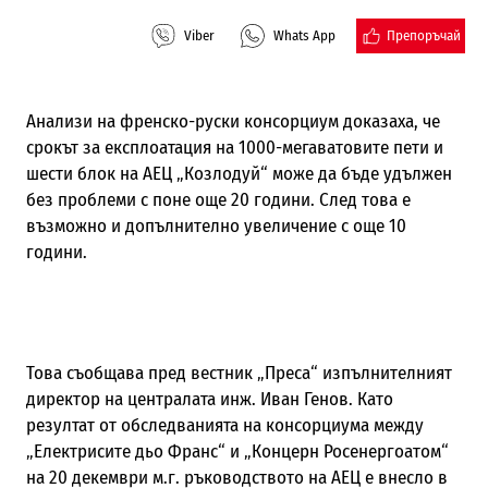
Препоръчай
Viber
Whats App
Анализи на фрeнско-руски консорциум доказаха, че
срокът за експлоатация на 1000-мегаватовите пети и
шести блок на АЕЦ „Козлодуй“ може да бъде удължен
без проблеми с поне още 20 години. След това е
възможно и допълнително увеличение с още 10
години.
Това съобщава пред вестник „Преса“ изпълнителният
директор на централата инж. Иван Генов. Като
резултат от обследванията на консорциума между
„Електрисите дьо Франс“ и „Концерн Росенергоатом“
на 20 декември м.г. ръководството на АЕЦ е внесло в