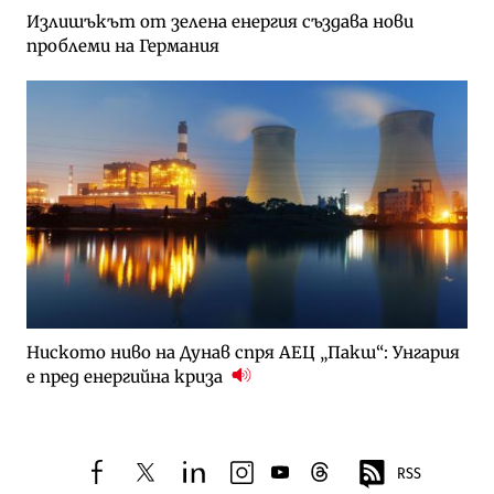
Излишъкът от зелена енергия създава нови
проблеми на Германия
Ниското ниво на Дунав спря АЕЦ „Пакш“: Унгария
е пред енергийна криза
RSS
facebook
twitter
linkedin
instagram
youtube
threads