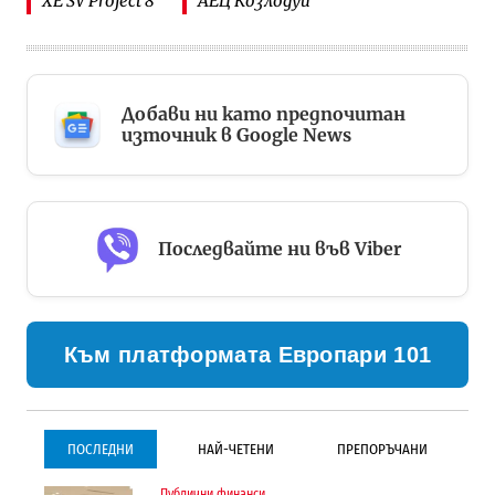
XE SV Project 8
АЕЦ Козлодуй
Добави ни като предпочитан
източник в Google News
Последвайте ни във Viber
Към платформата Европари 101
ПОСЛЕДНИ
НАЙ-ЧЕТЕНИ
ПРЕПОРЪЧАНИ
Публични финанси
Градоустройство
Инфраструктура