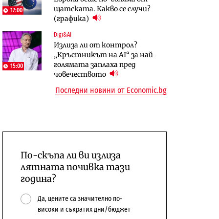
щатската. Какво се случи?
център в Доброславци
17:00
(графика)
Енергетика
Регулации
Digi&AI
АЕЦ „Козлодуй“ ще работи
Лекарствата за редки болести
Излиза ли от контрол?
само още няколко седмици, ако
попадат в капан на
„Кръстникът на AI“ за най-
сушата продължи
обществените поръчки?
голямата заплаха пред
15:00
човечеството
Последни новини от Economic.bg
По-скъпа ли ви излиза
лятната почивка тази
година?
Да, цените са значително по-
високи и съкратих дни/бюджет