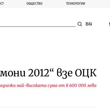
СТ
ОБЩЕСТВО
ТЕХНОЛОГИИ
nomic.bg
Търсене
Смяна на ез
f
Търси
мони 2012“ взе ОЦК
едложи най-високата сума от 8 600 000 лева