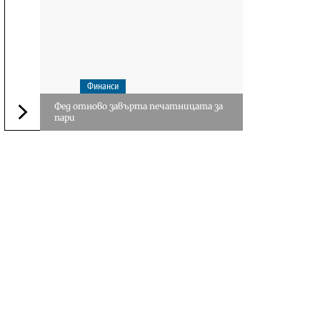
Финанси
Фед отново завърта печатницата за
пари
Следваща новина