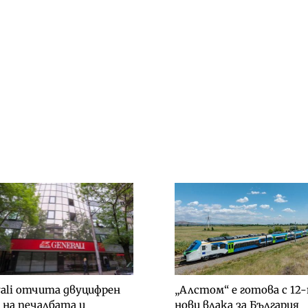
rali отчита двуцифрен
„Алстом“ е готова с 12
 на печалбата и
нови влака за България