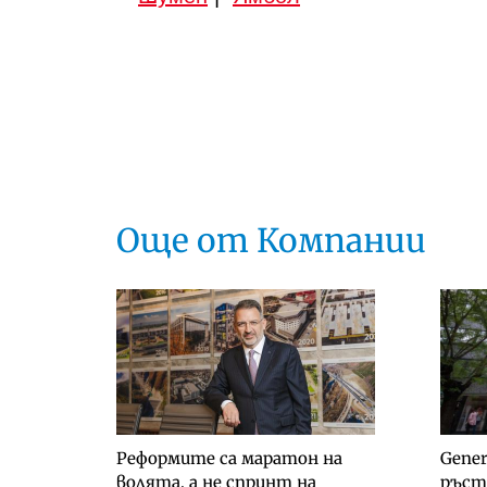
Още от Компании
Реформите са маратон на
Gene
волята, а не спринт на
ръст