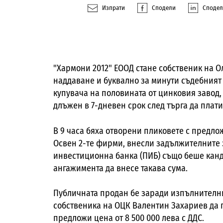
Изпрати
Сподели
Споде
"Хармони 2012" ЕООД стане собственик на 
наддаване и буквално за минути съдебният
купувача на половината от цинковия завод,
длъжен в 7-дневен срок след търга да плати
В 9 часа бяха отворени пликовете с предло
Освен 2-те фирми, внесли задължителните з
инвестиционна банка (ПИБ) също беше кандид
ангажимента да внесе такава сума.
Публичната продан бе заради изпълнителни
собственика на ОЦК Валентин Захариев да п
предложи цена от 8 500 000 лева с ДДС.