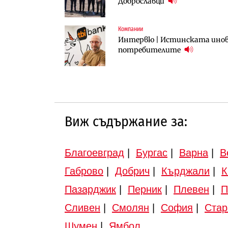
Доброславци
вдигнати
Компании
Инфраструктура
Инфраструктура
Интервю | Истинската инова
АПИ възложи промяната на п
Вторият мост над Варненск
потребителите
Търново
„Черно море“
Виж съдържание за:
Благоевград
|
Бургас
|
Варна
|
В
Габрово
|
Добрич
|
Кърджали
|
К
Пазарджик
|
Перник
|
Плевен
|
П
Сливен
|
Смолян
|
София
|
Стар
Шумен
|
Ямбол