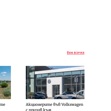
Виж всички
-те
Акционерите във Volkswagen
с призив към