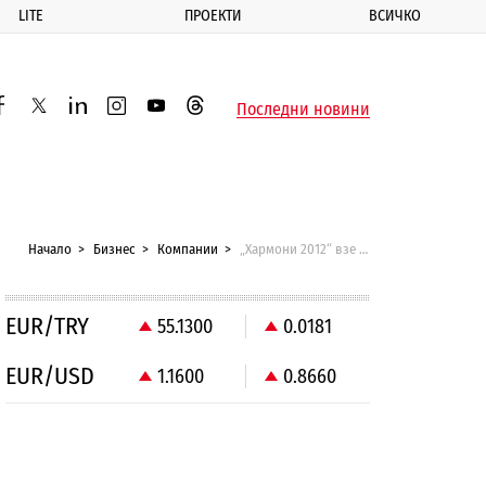
LITE
ПРОЕКТИ
ВСИЧКО
ик
Последни новини
acebook
twitter
linkedin
instagram
youtube
threads
Начало
Бизнес
Компании
„Хармони 2012“ взе ОЦК
EUR/TRY
55.1300
0.0181
EUR/USD
1.1600
0.8660