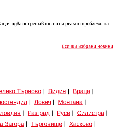
ция идва от решаването на реални проблеми на
арцеларния план за магистралата Русе – Велико
ото езеро става част от бъдещата магистрала
Всички избрани новини
елико Търново
|
Видин
|
Враца
|
юстендил
|
Ловеч
|
Монтана
|
ловдив
|
Разград
|
Русе
|
Силистра
|
а Загора
|
Търговище
|
Хасково
|