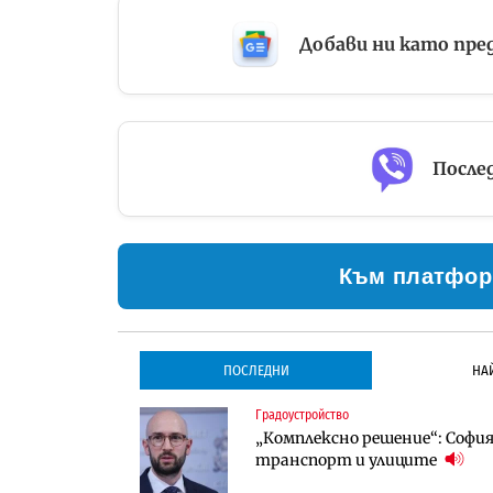
Добави ни като пре
Послед
Към платфор
ПОСЛЕДНИ
НА
Градоустройство
Градоустройство
Инфраструктура
„Комплексно решение“: София 
Столична община избра изп
Проектирането на тунела по
транспорт и улиците
трасе по бул. „Скобелев“
оценки