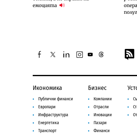
емоцията
опер
полу
facebook
twitter
linkedin
instagram
youtube
threads
Икономика
Бизнес
Уст
Публични финанси
Компании
Съ
Европари
Отрасли
С
Инфраструктура
Иновации
От
Енергетика
Пазари
Транспорт
Финанси