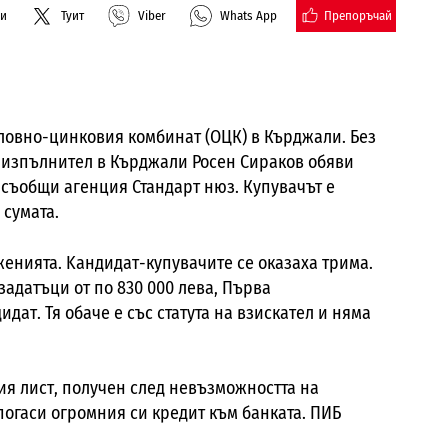
Препоръчай
ли
Туит
Viber
Whats App
Оловно-цинковия комбинат (ОЦК) в Кърджали. Без
 изпълнител в Кърджали Росен Сираков обяви
 съобщи агенция Стандарт нюз. Купувачът е
 сумата.
женията. Kандидат-купувачите се оказаха трима.
адатъци от по 830 000 лева, Първа
ат. Тя обаче е със статута на взискател и няма
я лист, получен след невъзможността на
огаси огромния си кредит към банката. ПИБ