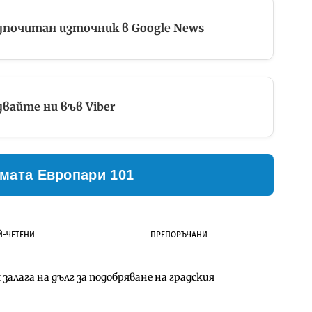
дпочитан източник в Google News
вайте ни във Viber
мата Европари 101
Й-ЧЕТЕНИ
ПРЕПОРЪЧАНИ
залага на дълг за подобряване на градския
ълнител за преместването на трамвайното
д Петрохан ще върви паралелно с екологичните