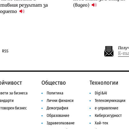
ативния резултат за
(видео)
годието
Полу
RSS
ойчивост
Общество
Технологии
вети за бизнеса
Политика
Digi&AI
тандарти
Лични финанси
Телекомуникации
говорен бизнес
Демография
е-управление
Образование
Киберсигурност
Здравеопазване
Хай-тек