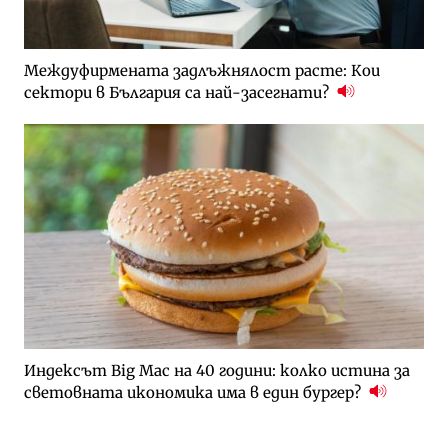
Междуфирмената задлъжнялост расте: Кои
сектори в България са най-засегнати?
Индексът Big Mac на 40 години: колко истина за
световната икономика има в един бургер?