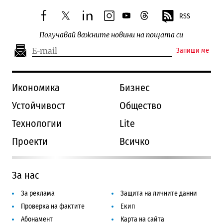
RSS
facebook
twitter
linkedin
instagram
youtube
threads
Получавай важните новини на пощата си
Запиши ме
Икономика
Бизнес
Устойчивост
Общество
Технологии
Lite
Проекти
Всичко
За нас
За реклама
Защита на личните данни
Проверка на фактите
Екип
Абонамент
Карта на сайта