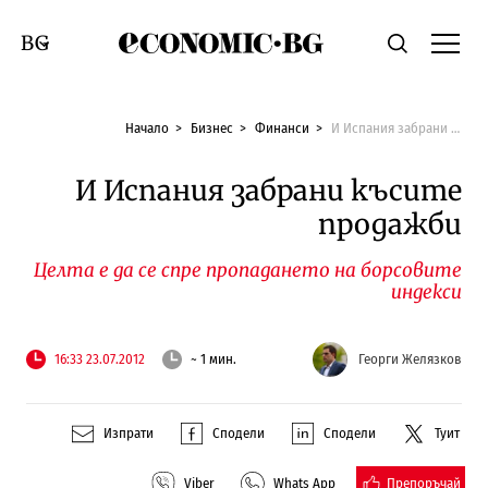
Economic.bg
Търсене
Смяна на език
Начало
Бизнес
Финанси
И Испания забрани късите продажби
И Испания забрани късите
продажби
Целта е да се спре пропадането на борсовите
индекси
16:33 23.07.2012
~ 1 мин.
Георги Желязков
Изпрати
Сподели
Сподели
Туит
Препоръчай
Viber
Whats App