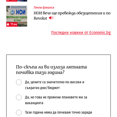
Лични финанси
Компании
Енергетика
НОИ вече ще превежда обезщетения и по
„Ендуросат“ ще строи огромен
Държавният ТЕЦ „Марица изток 2“
Revolut
космически и отбранителен център в
работи с 5 блока
Доброславци
11:44
10:12
Последни новини от Economic.bg
По-скъпа ли ви излиза лятната
почивка тази година?
Да, цените са значително по-високи и
съкратих дни/бюджет
Да, но това не промени плановете ми за
ваканцията
Тази година няма да почивам точно заради