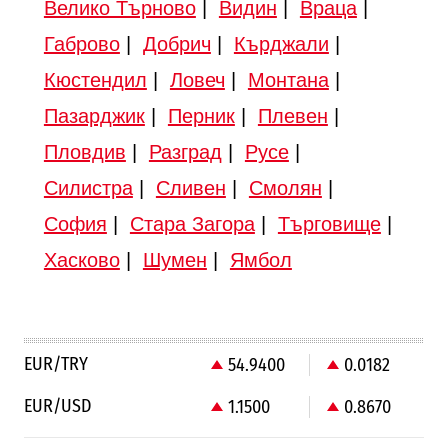
Велико Търново
|
Видин
|
Враца
|
Габрово
|
Добрич
|
Кърджали
|
Кюстендил
|
Ловеч
|
Монтана
|
Пазарджик
|
Перник
|
Плевен
|
Пловдив
|
Разград
|
Русе
|
Силистра
|
Сливен
|
Смолян
|
София
|
Стара Загора
|
Търговище
|
Хасково
|
Шумен
|
Ямбол
EUR/TRY
54.9400
0.0182
EUR/USD
1.1500
0.8670