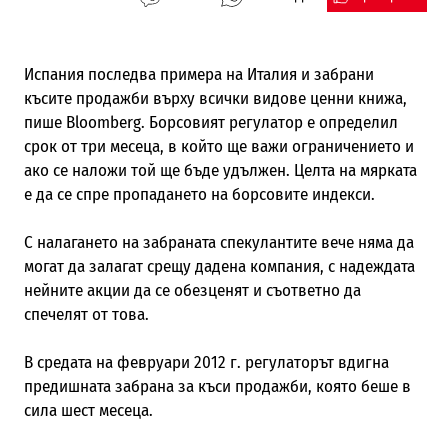
Испания последва примера на Италия и забрани
късите продажби върху всички видове ценни книжа,
пише Bloomberg. Борсовият регулатор е определил
срок от три месеца, в който ще важи ограничението и
ако се наложи той ще бъде удължен. Целта на мярката
е да се спре пропадането на борсовите индекси.
С налагането на забраната спекулантите вече няма да
могат да залагат срещу дадена компания, с надеждата
нейните акции да се обезценят и съответно да
спечелят от това.
В средата на февруари 2012 г. регулаторът вдигна
предишната забрана за къси продажби, която беше в
сила шест месеца.