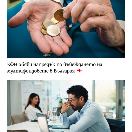
КФН обяви напредък по въвеждането на
мултифондовете в България