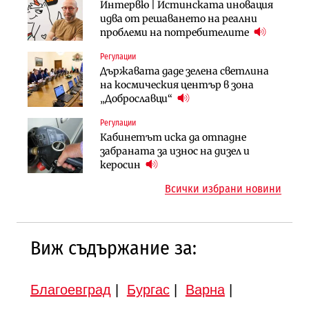
Компании
Интервю | Истинската иновация
След 20 години застой: Данъчните
„Хювефарма“ подписа договор за
идва от решаването на реални
оценки на имотите може да бъдат
придобиване на Euroapi Italy
проблеми на потребителите
вдигнати
Регулации
Инфраструктура
Компании
Държавата даде зелена светлина
Вторият мост над Варненското
„Ендуросат“ ще строи огромен
на космическия център в зона
езеро става част от бъдещата
космически и отбранителен
„Доброславци“
магистрала „Черно море“
център в Доброславци
Регулации
Публични финанси
Инфраструктура
Кабинетът иска да отпадне
Регионалният министър поема „на
АПИ възложи промяната на
забраната за износ на дизел и
ръчно управление“ общинската
парцеларния план за
керосин
инвестиционна програма
магистралата Русе – Велико
Всички избрани новини
Търново
Виж съдържание за:
Благоевград
|
Бургас
|
Варна
|