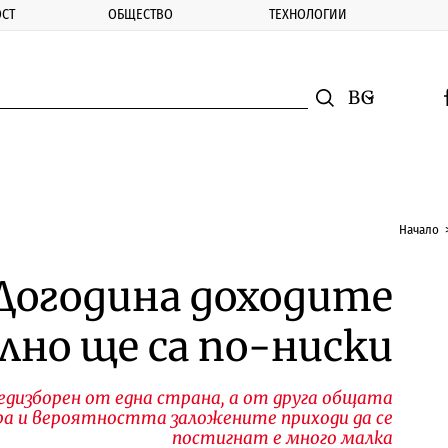
СТ
ОБЩЕСТВО
ТЕХНОЛОГИИ
nomic.bg
Търсене
Смяна на ез
f
Търси
Начало
 Догодина доходите
лно ще са по-ниски
едизборен от една страна, а от друга общата
ра и вероятността заложените приходи да се
постигнат е много малка