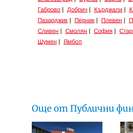
Габрово
|
Добрич
|
Кърджали
|
К
Пазарджик
|
Перник
|
Плевен
|
П
Сливен
|
Смолян
|
София
|
Стар
Шумен
|
Ямбол
Още от Публични фи