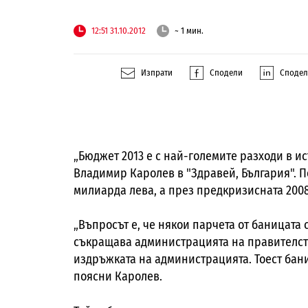
12:51 31.10.2012
~ 1 мин.
Изпрати
Сподели
Споде
„Бюджет 2013 е с най-големите разходи в и
Владимир Каролев в "Здравей, България". По
милиарда лева, а през предкризисната 2008
„Въпросът е, че някои парчета от баницата 
съкращава администрацията на правителство
издръжката на администрацията. Тоест бан
поясни Каролев.