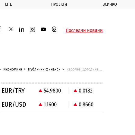
LITE
ПРОЕКТИ
ВСИЧКО
ик
Последни новини
acebook
twitter
linkedin
instagram
youtube
threads
Икономика
Публични финанси
Каролев: Догодина доходите реално ще са по-ниски
EUR/TRY
54.9800
0.0182
EUR/USD
1.1600
0.8660