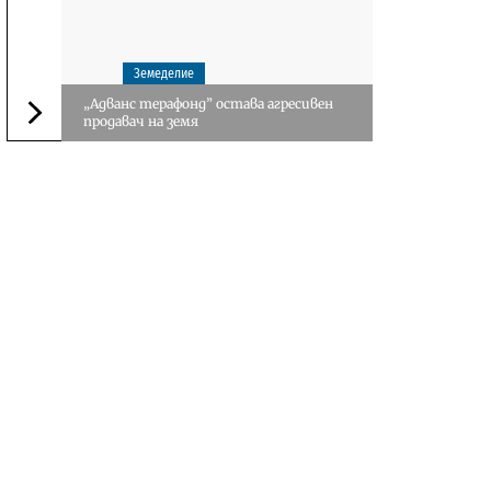
Земеделие
„Адванс терафонд” остава агресивен
продавач на земя
Следваща новина