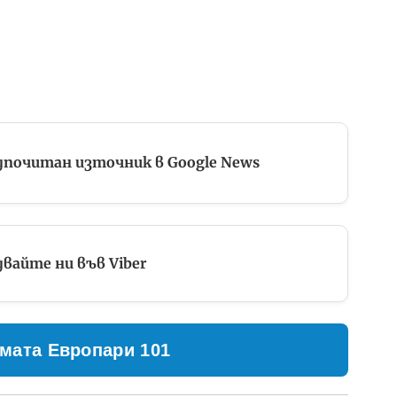
дпочитан източник в Google News
вайте ни във Viber
мата Европари 101