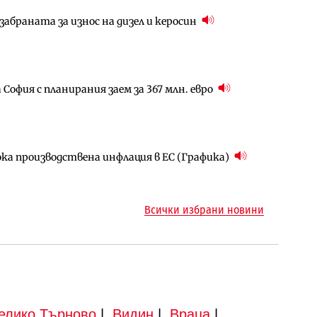
абраната за износ на дизел и керосин
за придобиване на Euroapi Italy
ъчните оценки на имотите може да бъдат
София с планирания заем за 367 млн. евро
арцеларния план за магистралата Русе – Велико
ългария продължава да се охлажда (Графика)
ока производствена инфлация в ЕС (Графика)
ъм надзора на двете метростанции в „Люлин“
ото езеро става част от бъдещата магистрала
Всички избрани новини
елико Търново
|
Видин
|
Враца
|