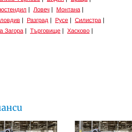
юстендил
|
Ловеч
|
Монтана
|
ловдив
|
Разград
|
Русе
|
Силистра
|
а Загора
|
Търговище
|
Хасково
|
нанси