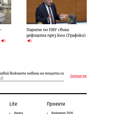
-
Парите по ПВУ свиха
дефицита през юли (Графика)
)
чавай важните новини на пощата си
Запиши ме
Lite
Проекти
Наука
Календар 2026