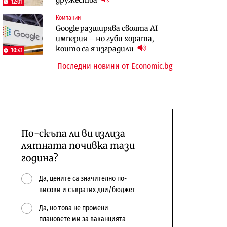
12:01
бюджетите си
Компании
To:know
Компании
Google разширява своята AI
Последни дни с обозначаване на
А1 отново е лидер при
империя – но губи хората,
цените в лева: Какво
технологичните компании и
които са я изградили
10:41
предстои?
системните интегратори
Последни новини от Economic.bg
По-скъпа ли ви излиза
лятната почивка тази
година?
Да, цените са значително по-
високи и съкратих дни/бюджет
Да, но това не промени
плановете ми за ваканцията