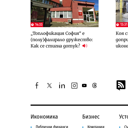
14:33
13:31
„Топлофикация София“ e
Коя с
(полу)фалирало дружество:
допри
Как се стигна дотук?
икон
facebook
twitter
linkedin
instagram
youtube
threads
Икономика
Бизнес
Уст
Публични финанси
Компании
Съ