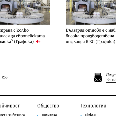
трана с колко
България отново е с най
нася за европейската
висока производствена
омика? (Графика)
инфлация в ЕС (Графика
Полу
RSS
ойчивост
Общество
Технологии
вети за бизнеса
Политика
Digi&AI