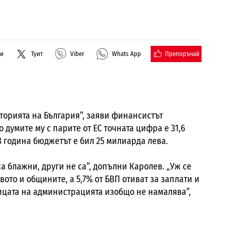
Препоръчай
ли
Туит
Viber
Whats App
сторията на България”, заяви финансистът
 думите му с парите от ЕС точната цифра е 31,6
 година бюджетът е бил 25 милиарда лева.
са блажни, други не са”, допълни Каролев. „Уж се
то и общините, а 5,7% от БВП отиват за заплати и
ицата на администрацията изобщо не намалява”,