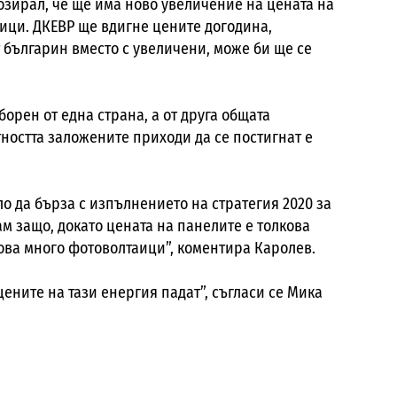
озирал, че ще има ново увеличение на цената на
ици. ДКЕВР ще вдигне цените догодина,
 българин вместо с увеличени, може би ще се
орен от една страна, а от друга общата
ността заложените приходи да се постигнат е
о да бърза с изпълнението на стратегия 2020 за
м защо, докато цената на панелите е толкова
кова много фотоволтаици”, коментира Каролев.
ените на тази енергия падат”, съгласи се Мика