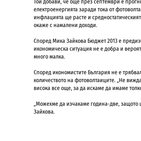
Той добави, че още през септември е прогн
електроенергията заради тока от фотоволта
инфлацията ще расте и средностатическият
окаже с намалени доходи.
Според Мика Зайкова Бюджет 2013 е предизб
икономическа ситуация не е добра и вероят
много малка.
Според икономистите България не е трябвал
количеството на фотоволтаиците. „Не вижда
висока все още, за да искаме да имаме тол
„Можехме да изчакаме година-две, защото ц
Зайкова.