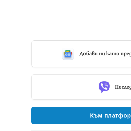
Добави ни като пре
Послед
Към платфор