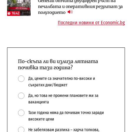
Generali отчита двуцифрен ръст на
Трафикът толкова е намалял, че големи
„Ендуросат“ ще строи огромен
печалбата и оперативния резултат за
медии обмислят да се откажат
космически и отбранителен център в
полугодието
напълно от Google
Доброславци
16:42
Последни новини от Economic.bg
По-скъпа ли ви излиза лятната
почивка тази година?
Да, цените са значително по-високи и
съкратих дни/бюджет
Да, но това не промени плановете ми за
ваканцията
Тази година няма да почивам точно заради
високите цени
Не забелязвам разлика – харча толкова,