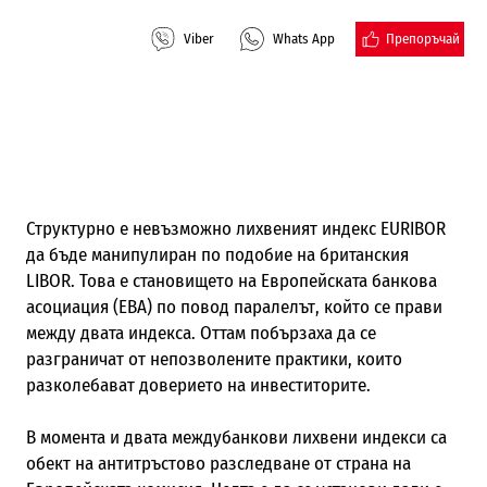
Препоръчай
Viber
Whats App
Структурно е невъзможно лихвеният индекс EURIBOR
да бъде манипулиран по подобие на британския
LIBOR. Това е становището на Европейската банкова
асоциация (EBA) по повод паралелът, който се прави
между двата индекса. Оттам побързаха да се
разграничат от непозволените практики, които
разколебават доверието на инвеститорите.
В момента и двата междубанкови лихвени индекси са
обект на антитръстово разследване от страна на