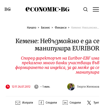
Economic.bg
Търсене
Смяна на език
Начало
Бизнес
Финанси
Кемене: Невъзможно е да се манипулира EURIBOR
Кемене: Невъзможно е да се
манипулира EURIBOR
Според директорът на Euribor-EBF има
прекалено много банки участващи във
формирането на индекса, за да може да се
манипулира
12:11 26.07.2012
~ 1 мин.
Георги Желязков
Изпрати
Сподели
Сподели
Туит