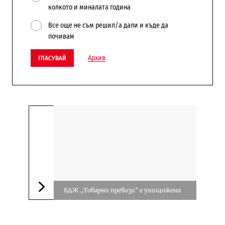
колкото и миналата година
Все още не съм решил/а дали и къде да
почивам
Архив
ГЛАСУВАЙ
БДЖ „Товарни превози” е унищожена
Следваща новина