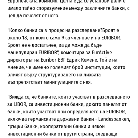
Европейската комисия. Целта е да се установи дали е
имало тайно споразумение между различните банки, с
цел да печелят от него.
"Колко банки са в процес на разследване?Броят е
около 18, от които само 9 са членове и на EURIBOR.
Броят не е достатъчен, за да може да бъде
манипулиран EURIBOR", коментира за EurActive
директорът на Euribor-EBF Едрик Кемене. Той е на
мнение, че именно големият брой институции, които
влияят върху структурирането на лихвата
възпрепятстват манипулациите с нея.
"Вижда се, че банките, които участват в разследването
за LIBOR, са инвестиционни банки, докато панелът от
банки, които участват при определянето на EURIBOR,
включва германските държавни банки - Landesbanken,
гръцки банки, кооперативни банки и някои
инвестиционни банки от други страни, следващи