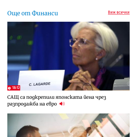
Още от Финанси
Виж всички
18:12
САЩ са подкрепили японската йена чрез
разпродажба на евро