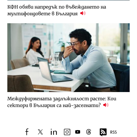
КФН обяви напредък по въвеждането на
мултифондовете в България
Междуфирмената задлъжнялост расте: Кои
сектори в България са най-засегнати?
RSS
facebook
twitter
linkedin
instagram
youtube
threads