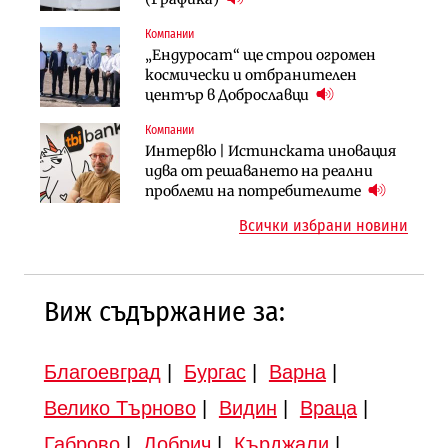
продължи
Компании
Градоустройство
Компании
„Ендуросат“ ще строи огромен
Столична община избра
„Хювефарма“ подписа договор за
космически и отбранителен
изпълнител за преместването на
придобиване на Euroapi Italy
център в Доброславци
трамвайното трасе по бул.
„Скобелев“
Компании
Инфраструктура
Инфраструктура
Интервю | Истинската иновация
АПИ възложи промяната на
Вторият мост над Варненското
идва от решаването на реални
парцеларния план за
езеро става част от бъдещата
проблеми на потребителите
магистралата Русе – Велико
магистрала „Черно море“
Всички избрани новини
Търново
Виж съдържание за:
Благоевград
|
Бургас
|
Варна
|
Велико Търново
|
Видин
|
Враца
|
Габрово
|
Добрич
|
Кърджали
|