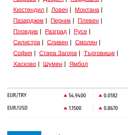
Кюстендил
|
Ловеч
|
Монтана
|
Пазарджик
|
Перник
|
Плевен
|
Пловдив
|
Разград
|
Русе
|
Силистра
|
Сливен
|
Смолян
|
София
|
Стара Загора
|
Търговище
|
Хасково
|
Шумен
|
Ямбол
EUR/TRY
54.9400
0.0182
EUR/USD
1.1500
0.8670