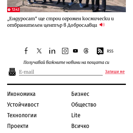
12:43
„Ендуросат“ ще строи огромен космически и
отбранителен център в Доброславци
RSS
facebook
twitter
linkedin
instagram
youtube
threads
Получавай важните новини на пощата си
Запиши ме
Икономика
Бизнес
Устойчивост
Общество
Технологии
Lite
Проекти
Всичко