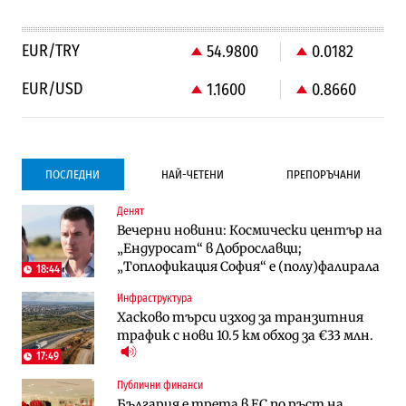
EUR/TRY
54.9800
0.0182
EUR/USD
1.1600
0.8660
ПОСЛЕДНИ
НАЙ-ЧЕТЕНИ
ПРЕПОРЪЧАНИ
Денят
Градоустройство
Компании
Вечерни новини: Космически център на
Столична община избра изпълнител за
Vivacom предлага над 150 устройства с
„Ендуросат“ в Доброславци;
преместването на трамвайното
90% отстъпка през август
„Топлофикация София“ e (полу)фалирала
трасе по бул. „Скобелев“
18:44
Инфраструктура
Компании
To:know
Хасково търси изход за транзитния
Vivacom предлага над 150 устройства с
Последни дни с обозначаване на цените
трафик с нови 10.5 км обход за €33 млн.
90% отстъпка през август
в лева: Какво предстои?
17:49
Публични финанси
Енергетика
Градоустройство
България е трета в ЕС по ръст на
АЕЦ „Козлодуй“ ще работи само още
Столична община избра изпълнител за