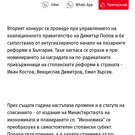
Препоръчай
Viber
Whats App
Вторият конкурс се проведе при управлението на
коалиционното правителство на Димитър Попов и бе
съпътствано от ентусиазираното начало на пазарните
реформи в България. Тази нагласа се отрази и при
номинирането за наградата на по-радикалните
привърженици на стопанските реформи в страната -
Иван Костов, Венцислав Димитров, Емил Хърсев.
През същата година настъпиха промени и в статута на
списанието - от издание на Министерството на
икономиката и планирането сп. "Икономика" се
преобразува в самостоятелен стопански субект.
Поради тази причина, а и заради стремежа за по-