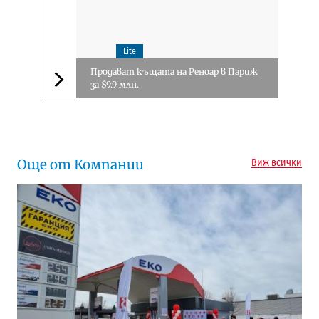
Lite
Продават къщата на Реноар в Париж
за $9.9 млн.
Следваща новина
Още от Компании
Виж всички