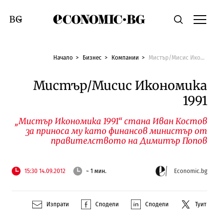
Economic.bg
Търсене
Смяна на език
Начало
Бизнес
Компании
Мистър/Мисис Икономика 1991
Мистър/Мисис Икономика
1991
„Мистър Икономика 1991“ стана Иван Костов
за приноса му като финансов министър от
правителството на Димитър Попов
15:30 14.09.2012
~ 1 мин.
Economic.bg
Изпрати
Сподели
Сподели
Туит