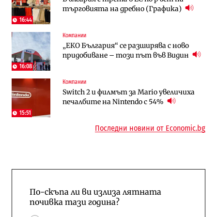
търговията на дребно (Графика)
няколко седмици, ако сушата продължи
преместването на трамвайното
трасе по бул. „Скобелев“
16:44
Компании
Digi&AI
Отрасли
„ЕКО България“ се разширява с ново
Трафикът толкова е намалял, че големи
Жилищата в България поскъпват при
придобиване – този път във Видин
медии обмислят да се откажат
намаляващо население и все повече
напълно от Google
сгради
16:08
Компании
Публични финанси
Компании
Switch 2 и филмът за Mario увеличиха
Общините вече зависят от
А1 отново е лидер при технологичните
печалбите на Nintendo с 54%
централната власт за 75% от
компании и системните интегратори
бюджетите си
15:51
Последни новини от Economic.bg
По-скъпа ли ви излиза лятната
почивка тази година?