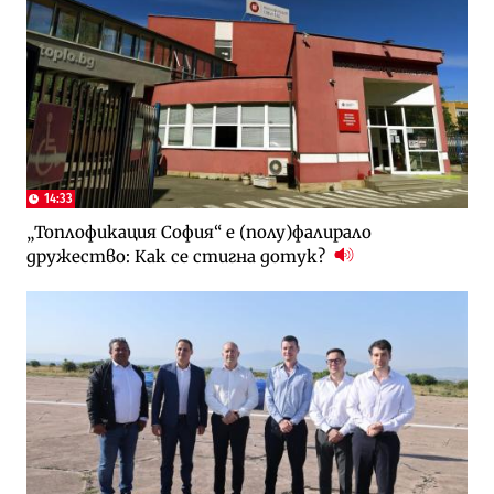
14:33
„Топлофикация София“ e (полу)фалирало
дружество: Как се стигна дотук?