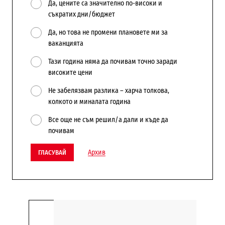
Да, цените са значително по-високи и
съкратих дни/бюджет
Да, но това не промени плановете ми за
ваканцията
Тази година няма да почивам точно заради
високите цени
Не забелязвам разлика – харча толкова,
колкото и миналата година
Все още не съм решил/а дали и къде да
почивам
Архив
ГЛАСУВАЙ