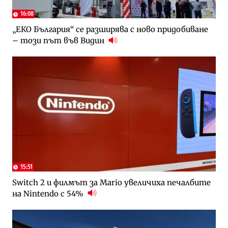
16:08
„ЕКО България“ се разширява с ново придобиване
– този път във Видин
15:51
Switch 2 и филмът за Mario увеличиха печалбите
на Nintendo с 54%