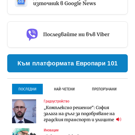
източник в Google News
Последвайте ни във Viber
Към платформата Европари 101
ПОСЛЕДНИ
НАЙ-ЧЕТЕНИ
ПРЕПОРЪЧАНИ
Градоустройство
Градоустройство
Инфраструктура
„Комплексно решение“: София
Столична община избра
Проектирането на тунела под
залага на дълг за подобряване на
изпълнител за преместването на
Петрохан ще върви паралелно с
градския транспорт и улиците
трамвайното трасе по бул.
екологичните оценки
„Скобелев“
Иновации
Компании