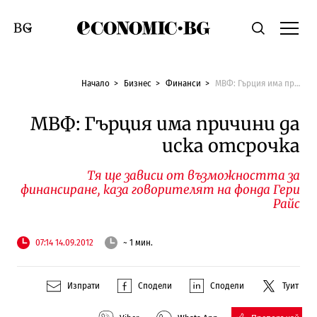
Economic.bg
Търсене
Смяна на език
Начало
Бизнес
Финанси
МВФ: Гърция има причини да иска отсрочка
МВФ: Гърция има причини да
иска отсрочка
Тя ще зависи от възможността за
финансиране, каза говорителят на фонда Гери
Райс
07:14 14.09.2012
~ 1 мин.
Изпрати
Сподели
Сподели
Туит