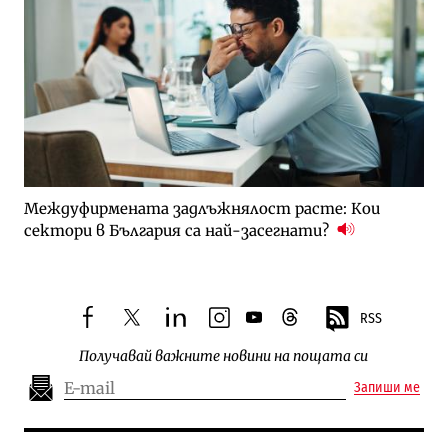
Междуфирмената задлъжнялост расте: Кои
сектори в България са най-засегнати?
RSS
facebook
twitter
linkedin
instagram
youtube
threads
Получавай важните новини на пощата си
Запиши ме