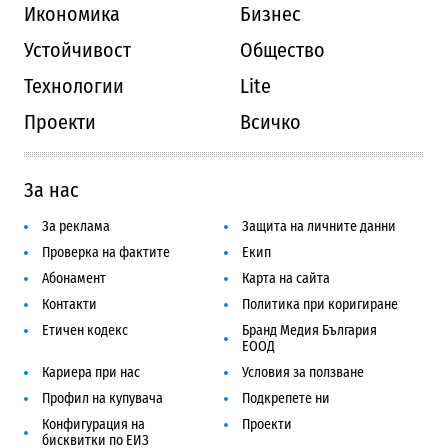
Икономика
Бизнес
Устойчивост
Общество
Технологии
Lite
Проекти
Всичко
За нас
За реклама
Защита на личните данни
Проверка на фактите
Екип
Абонамент
Карта на сайта
Контакти
Политика при коригиране
Етичен кодекс
Бранд Медия България
ЕООД
Кариера при нас
Условия за ползване
Профил на купувача
Подкрепете ни
Конфигурация на
Проекти
бисквитки по ЕИЗ