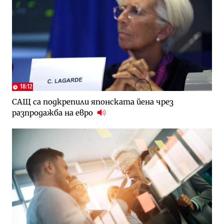
18:12
САЩ са подкрепили японската йена чрез
разпродажба на евро