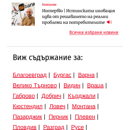
Компании
Инфраструктура
Инфраструктура
Интервю | Истинската иновация
АПИ възложи промяната на
Вторият мост над Варненското
идва от решаването на реални
парцеларния план за
езеро става част от бъдещата
проблеми на потребителите
магистралата Русе – Велико
магистрала „Черно море“
Всички избрани новини
Търново
Виж съдържание за:
Благоевград
|
Бургас
|
Варна
|
Велико Търново
|
Видин
|
Враца
|
Габрово
|
Добрич
|
Кърджали
|
Кюстендил
|
Ловеч
|
Монтана
|
Пазарджик
|
Перник
|
Плевен
|
Пловдив
|
Разград
|
Русе
|