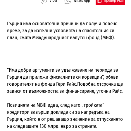
Препоръчай
Viber
Whats App
Гърция има основателни причини да получи повече
време, за да изпълни условията на спасителния си
план, смята Международният валутен фонд (МВФ).
"Има добри аргументи за удължаване на периода за
Гърция да приложи фискалните си корекции", обяви
говорителят на фонда Гери Райс.Подобна отсрочка ще
зависи от възможността за финансиране, уточни Райс.
Позицията на МВФ идва, след като „тройката“
кредитори завърши доклада си за напредъка на
Гърция, който е от решаващо значение за отпускането
на следващите 130 млрд. евро за страната.