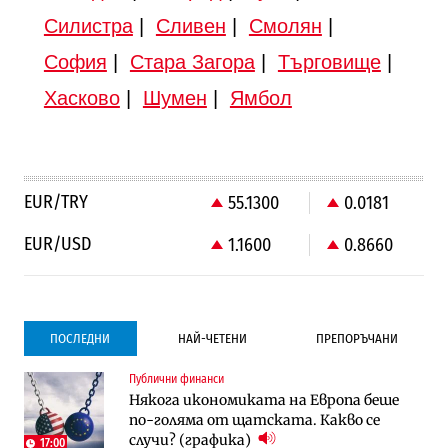
Силистра
|
Сливен
|
Смолян
|
София
|
Стара Загора
|
Търговище
|
Хасково
|
Шумен
|
Ямбол
EUR/TRY
55.1300
0.0181
EUR/USD
1.1600
0.8660
ПОСЛЕДНИ
НАЙ-ЧЕТЕНИ
ПРЕПОРЪЧАНИ
Публични финанси
Градоустройство
Компании
Някога икономиката на Европа беше
Столична община избра изпълнител за
Vivacom предлага над 150 устройства с
по-голяма от щатската. Какво се
преместването на трамвайното
90% отстъпка през август
случи? (графика)
трасе по бул. „Скобелев“
17:00