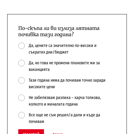
По-скъпа ли ви излиза лятната
почивка тази година?
Да, цените са значително по-високи и
съкратих дни/бюджет
Да, но това не промени плановете ми за
ваканцията
Тази година няма да почивам точно заради
високите цени
Не забелязвам разлика – харча толкова,
колкото и миналата година
Все още не съм решил/а дали и къде да
почивам