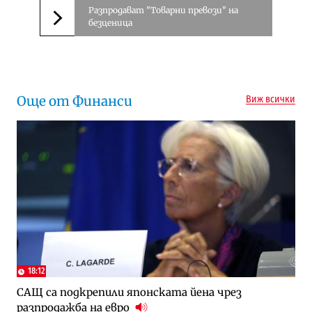
Разпродават "Товарни превози" на
безценица
Следваща новина
Още от Финанси
Виж всички
18:12
САЩ са подкрепили японската йена чрез
разпродажба на евро