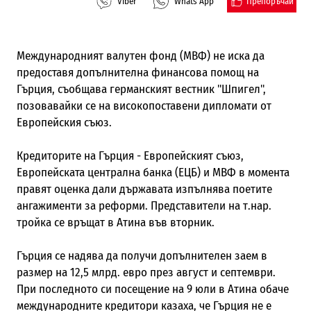
Препоръчай
Viber
Whats App
Международният валутен фонд (МВФ) не иска да
предоставя допълнителна финансова помощ на
Гърция, съобщава германският вестник "Шпигел",
позовавайки се на високопоставени дипломати от
Европейския съюз.
Кредиторите на Гърция - Европейският съюз,
Европейската централна банка (ЕЦБ) и МВФ в момента
правят оценка дали държавата изпълнява поетите
ангажименти за реформи. Представители на т.нар.
тройка се връщат в Атина във вторник.
Гърция се надява да получи допълнителен заем в
размер на 12,5 млрд. евро през август и септември.
При последното си посещение на 9 юли в Атина обаче
международните кредитори казаха, че Гърция не е