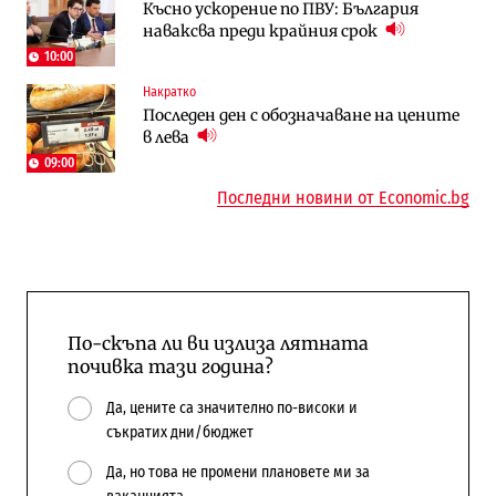
Късно ускорение по ПВУ: България
АЕЦ „Козлодуй“ ще работи само още
Държавният ТЕЦ „Марица изток 2“
наваксва преди крайния срок
няколко седмици, ако сушата продължи
работи с 5 блока
10:00
Накратко
Digi&AI
Компании
Последен ден с обозначаване на цените
Трафикът толкова е намалял, че големи
„Ендуросат“ ще строи огромен
в лева
медии обмислят да се откажат
космически и отбранителен център в
напълно от Google
Доброславци
09:00
Последни новини от Economic.bg
По-скъпа ли ви излиза лятната
почивка тази година?
Да, цените са значително по-високи и
съкратих дни/бюджет
Да, но това не промени плановете ми за