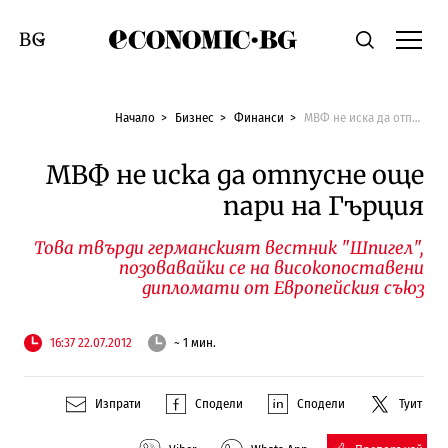
Economic.bg
Търсене
Смяна на език
Начало
Бизнес
Финанси
МВФ не иска да отпусне още пари на Гърция
МВФ не иска да отпусне още
пари на Гърция
Това твърди германският вестник "Шпигел",
позовавайки се на високопоставени
дипломати от Европейския съюз
16:37 22.07.2012
~ 1 мин.
Изпрати
Сподели
Сподели
Туит