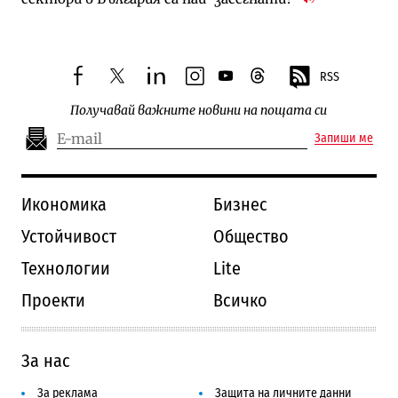
RSS
facebook
twitter
linkedin
instagram
youtube
threads
Получавай важните новини на пощата си
Запиши ме
Икономика
Бизнес
Устойчивост
Общество
Технологии
Lite
Проекти
Всичко
За нас
За реклама
Защита на личните данни