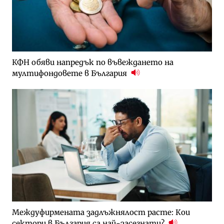
КФН обяви напредък по въвеждането на
мултифондовете в България
Междуфирмената задлъжнялост расте: Кои
сектори в България са най-засегнати?