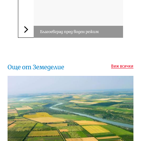
Благоевград пред воден режим
Следваща новина
Още от Земеделие
Виж всички