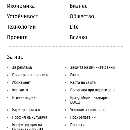
Икономика
Бизнес
Устойчивост
Общество
Технологии
Lite
Проекти
Всичко
За нас
За реклама
Защита на личните данни
Проверка на фактите
Екип
Абонамент
Карта на сайта
Контакти
Политика при коригиране
Етичен кодекс
Бранд Медия България
ЕООД
Кариера при нас
Условия за ползване
Профил на купувача
Подкрепете ни
Конфигурация на
Проекти
бисквитки по ЕИЗ