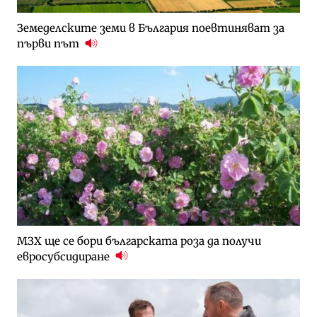
Земеделските земи в България поевтиняват за
първи път
МЗХ ще се бори българската роза да получи
евросубсидиране