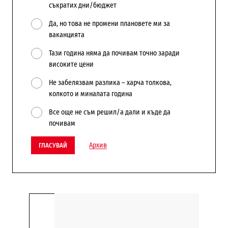
съкратих дни/бюджет
Да, но това не промени плановете ми за
ваканцията
Тази година няма да почивам точно заради
високите цени
Не забелязвам разлика – харча толкова,
колкото и миналата година
Все още не съм решил/а дали и къде да
почивам
Архив
ГЛАСУВАЙ