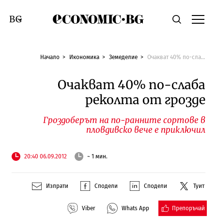
Economic.bg
Търсене
Смяна на език
Начало
Икономика
Земеделие
Очакват 40% по-слаба реколта от грозде
Очакват 40% по-слаба
реколта от грозде
Гроздоберът на по-ранните сортове в
пловдивско вече е приключил
20:40 06.09.2012
~ 1 мин.
Изпрати
Сподели
Сподели
Туит
Препоръчай
Viber
Whats App