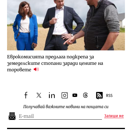
Еврокомисията предлага подкрепа за
земеделските стопани заради цените на
торовете
RSS
facebook
twitter
linkedin
instagram
youtube
threads
Получавай важните новини на пощата си
Запиши ме