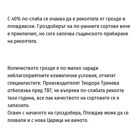
С 40% по-слаба се очаква да е реколтата от грозде в
пловдивски. Гроздоберът на по-ранните сортове вече
е приключил, но сега започва същинското прибиране
на реколтата.
Количеството грозде е по-малко заради
неблагоприятните климатични условия, отчитат
специалистите. Производителят Теодора Тренева
отбелязва пред ТВ7, че въпреки по-слабата реколта
тази година, все пак качеството на сортовете се е
запазило.
Освен с началото на гроздобера, Пловдив може да се
похвали и с нова Царица на виното.