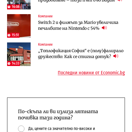
трасе по бул. „Скобелев“
16:08
Компании
Digi&AI
To:know
Switch 2 и филмът за Mario увеличиха
Трафикът толкова е намалял, че големи
Какво се променя в България от 1
печалбите на Nintendo с 54%
медии обмислят да се откажат
август?
напълно от Google
15:51
Компании
Публични финанси
Отрасли
„Топлофикация София“ e (полу)фалирало
Общините вече зависят от
Жилищата в България поскъпват при
дружество: Как се стигна дотук?
централната власт за 75% от
намаляващо население и все повече
бюджетите си
сгради
14:33
Последни новини от Economic.bg
По-скъпа ли ви излиза лятната
почивка тази година?
Да, цените са значително по-високи и