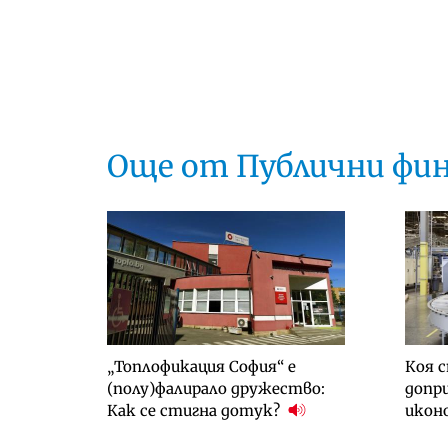
Още от Публични фи
„Топлофикация София“ e
Коя с
(полу)фалирало дружество:
допри
Как се стигна дотук?
икон