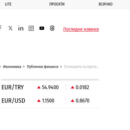
LITE
ПРОЕКТИ
ВСИЧКО
ик
Последни новини
acebook
twitter
linkedin
instagram
youtube
threads
Икономика
Публични финанси
Полицаите на протест за заплати
EUR/TRY
54.9400
0.0182
EUR/USD
1.1500
0.8670