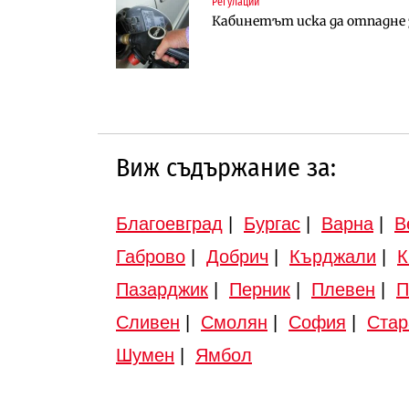
Регулации
Инфраструктура
Публични финанси
Кабинетът иска да отпадне з
АПИ възложи промяната на п
Регионалният министър пое
Търново
инвестиционна програма
Виж съдържание за:
Благоевград
|
Бургас
|
Варна
|
В
Габрово
|
Добрич
|
Кърджали
|
К
Пазарджик
|
Перник
|
Плевен
|
П
Сливен
|
Смолян
|
София
|
Стар
Шумен
|
Ямбол