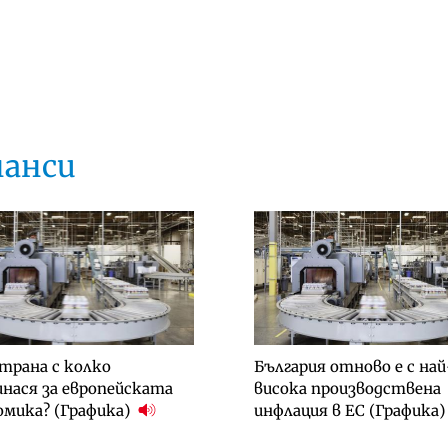
нанси
трана с колко
България отново е с най
нася за европейската
висока производствена
омика? (Графика)
инфлация в ЕС (Графика