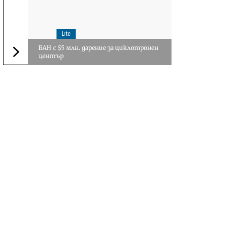
Lite
БАН с $5 млн. дарение за циклотронен
център
Следваща новина