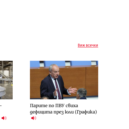
Виж всички
-
Парите по ПВУ свиха
дефицита през юли (Графика)
)