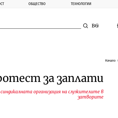
СТ
ОБЩЕСТВО
ТЕХНОЛОГИИ
nomic.bg
Търсене
Смяна на ез
f
Търси
Начало
ротест за заплати
 синдикалната организация на служителите в
затворите