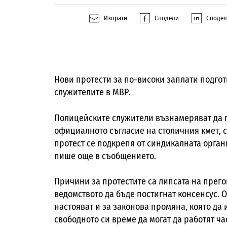
Изпрати
Сподели
Споде
Нови протести за по-високи заплати подго
служителите в МВР.
Полицейските служители възнамеряват да пр
официалното съгласие на столичния кмет, с
протест се подкрепя от синдикалната орган
пише още в съобщението.
Причини за протестите са липсата на прег
ведомството да бъде постигнат консенсус. 
настояват и за законова промяна, която да 
свободното си време да могат да работят ча