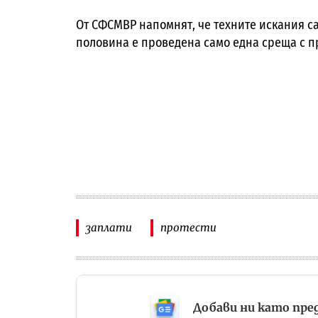
От СФСМВР напомнят, че техните искания са
половина е проведена само една среща с п
заплати
протести
Добави ни като пре