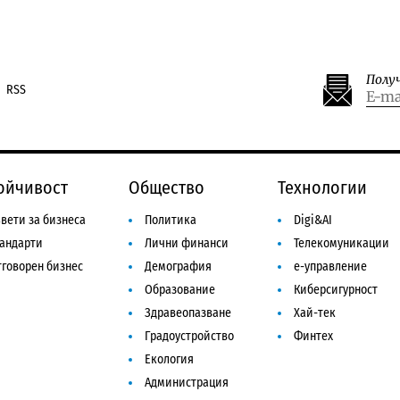
Полу
RSS
ойчивост
Общество
Технологии
вети за бизнеса
Политика
Digi&AI
тандарти
Лични финанси
Телекомуникации
говорен бизнес
Демография
е-управление
Образование
Киберсигурност
Здравеопазване
Хай-тек
Градоустройство
Финтех
Екология
Администрация