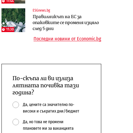
11:44
откажат напълно от Google
център в Доброславци
ESGnews.bg
Енергетика
Правилникът на ЕС за
Компании
Държавният ТЕЦ „Марица
опаковките се променя изцяло
„Ендуросат“ ще строи огромен
изток 2“ работи с 5 блока
след 5 дни
11:30
космически и отбранителен
10:12
Последни новини от Economic.bg
център в Доброславци
По-скъпа ли ви излиза
лятната почивка тази
година?
Да, цените са значително по-
високи и съкратих дни/бюджет
Да, но това не промени
плановете ми за ваканцията