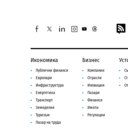
facebook
twitter
linkedin
instagram
youtube
threads
Икономика
Бизнес
Уст
Публични финанси
Компании
Съ
Европари
Отрасли
С
Инфраструктура
Иновации
От
Енергетика
Пазари
Транспорт
Финанси
Земеделие
Имоти
Туризъм
Регулации
Пазар на труда