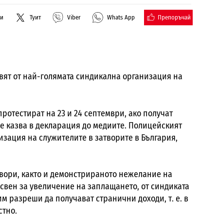
Препоръчай
ли
Туит
Viber
Whats App
твят от най-голямата синдикална организация на
отестират на 23 и 24 септември, ако получат
е казва в декларация до медиите. Полицейският
изация на служителите в затворите в България,
овори, както и демонстрираното нежелание на
Освен за увеличение на заплащането, от синдиката
им разреши да получават странични доходи, т. е. в
стно.