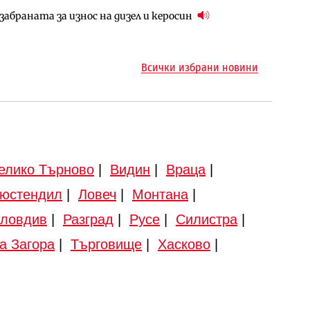
абраната за износ на дизел и керосин
арцеларния план за магистралата Русе – Велико
ма „на ръчно управление“ общинската
Всички избрани новини
елико Търново
|
Видин
|
Враца
|
юстендил
|
Ловеч
|
Монтана
|
ловдив
|
Разград
|
Русе
|
Силистра
|
а Загора
|
Търговище
|
Хасково
|