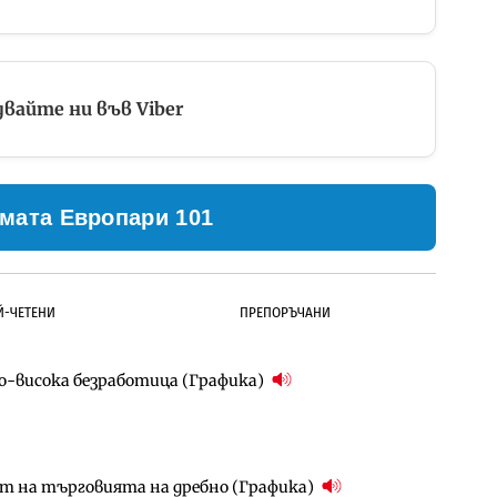
вайте ни във Viber
мата Европари 101
Й-ЧЕТЕНИ
ПРЕПОРЪЧАНИ
по-висока безработица (Графика)
ълнител за преместването на трамвайното
д Петрохан ще върви паралелно с екологичните
ст на търговията на дребно (Графика)
д Петрохан ще върви паралелно с екологичните
за придобиване на Euroapi Italy