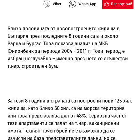
Препоръчай
Viber
Whats App
Близо половината от новопостроените жилища в
България през последните 8 години са в и около
Варна и Бургас. Това показва анализ на МКБ
Юнионбанк за периода 2004 – 2011 г. Този период е
избран неслучайно – именно през него се осъществи
т.нар. строителен бум.
За тези 8 години в страната са построени нови 125 хил.
жилища, като близо 60 хил. са на морска територия
или това представлява дял от 48%. Сериозна част от
тези апартаменти се падат на т.нар. ваканционни
имоти. Техният точен брой не е възможно да се
изчисли на база представителните данни, но се