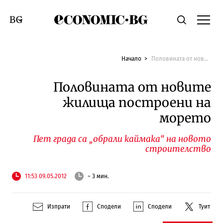
Economic.bg
Търсене
Смяна на език
Начало
Половината от новите жилища построени на морето
Половината от новите
жилища построени на
морето
Пет града са „обрали каймака“ на новото
строителство
11:53 09.05.2012
~ 3 мин.
Изпрати
Сподели
Сподели
Туит