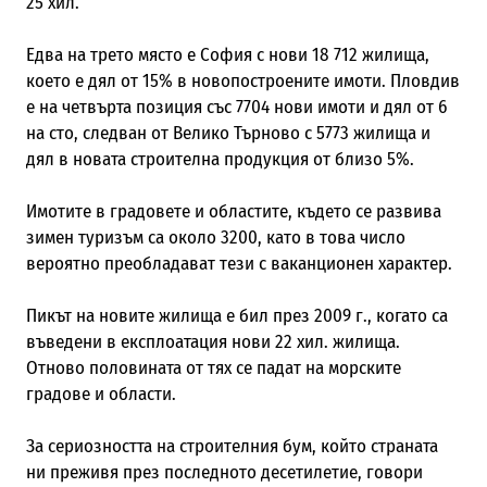
25 хил.
Едва на трето място е София с нови 18 712 жилища,
което е дял от 15% в новопостроените имоти. Пловдив
е на четвърта позиция със 7704 нови имоти и дял от 6
на сто, следван от Велико Търново с 5773 жилища и
дял в новата строителна продукция от близо 5%.
Имотите в градовете и областите, където се развива
зимен туризъм са около 3200, като в това число
вероятно преобладават тези с ваканционен характер.
Пикът на новите жилища е бил през 2009 г., когато са
въведени в експлоатация нови 22 хил. жилища.
Отново половината от тях се падат на морските
градове и области.
За сериозността на строителния бум, който страната
ни преживя през последното десетилетие, говори