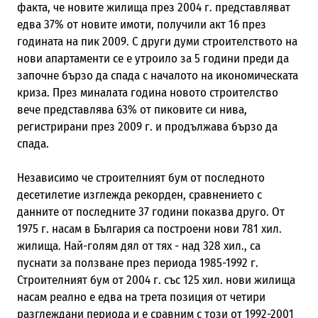
факта, че новите жилища през 2004 г. представляват
едва 37% от новите имоти, получили акт 16 през
годината на пик 2009. С други думи строителството на
нови апартаменти се е утроило за 5 години преди да
започне бързо да спада с началото на икономическата
криза. През миналата година новото строителство
вече представлява 63% от пиковите си нива,
регистрирани през 2009 г. и продължава бързо да
спада.
Независимо че строителният бум от последното
десетилетие изглежда рекорден, сравнението с
данните от последните 37 години показва друго. От
1975 г. насам в България са построени нови 781 хил.
жилища. Най-голям дял от тях - над 328 хил., са
пуснати за ползване през периода 1985-1992 г.
Строителният бум от 2004 г. със 125 хил. нови жилища
насам реално е едва на трета позиция от четири
разглеждани периода и е сравним с този от 1992-2001