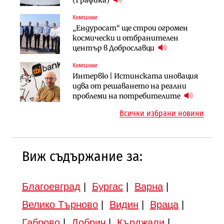
(Графика)
продължи
(Графика)
Компании
Компании
Публични финанси
„Ендуросат“ ще строи огромен
„Хювефарма“ подписа договор за
След 20 години застой: Данъчните
космически и отбранителен
придобиване на Euroapi Italy
оценки на имотите може да бъдат
център в Доброславци
вдигнати
Компании
Инфраструктура
Инфраструктура
Интервю | Истинската иновация
АПИ възложи промяната на
Вторият мост над Варненското
идва от решаването на реални
парцеларния план за
езеро става част от бъдещата
проблеми на потребителите
магистралата Русе – Велико
магистрала „Черно море“
Всички избрани новини
Търново
Виж съдържание за:
Благоевград
|
Бургас
|
Варна
|
Велико Търново
|
Видин
|
Враца
|
Габрово
|
Добрич
|
Кърджали
|