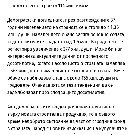
г., когато са построени 114 хил. имота.
Демографски погледнато, през разглежданите 37
години населението на страната се е стопило с 1,36
млн. души. Намалението обаче засяга основно селата,
където жителите спадат с над 1.6 млн. В градовете се
регистрира увеличение с 277 хил. души. Може би най-
интересни са актуалните данни от последното
десетилетие, когато населението в страната намалява
с 563 хил., като намалението е основно в селата. Вече
обаче се наблюдава спад с около 135 хил. души и в
градовете. Очакванията са тези тенденции да се
задълбочават през следващите десетилетия.
Ако демографските тенденции влияят негативно
върху новата строителна продукция, то в същото
време недоброто състояние на част от сградния фонд
в страната, наред с новите изисквания на купувачите и