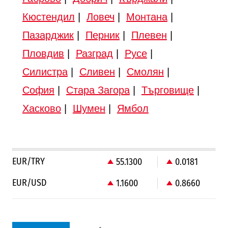
Кюстендил
|
Ловеч
|
Монтана
|
Пазарджик
|
Перник
|
Плевен
|
Пловдив
|
Разград
|
Русе
|
Силистра
|
Сливен
|
Смолян
|
София
|
Стара Загора
|
Търговище
|
Хасково
|
Шумен
|
Ямбол
EUR/TRY
55.1300
0.0181
EUR/USD
1.1600
0.8660