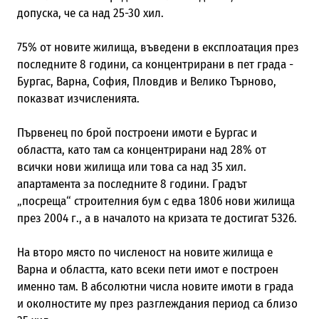
допуска, че са над 25-30 хил.
75% от новите жилища, въведени в експлоатация през
последните 8 години, са концентрирани в пет града -
Бургас, Варна, София, Пловдив и Велико Търново,
показват изчисленията.
Първенец по брой построени имоти е Бургас и
областта, като там са концентрирани над 28% от
всички нови жилища или това са над 35 хил.
апартамента за последните 8 години. Градът
„посреща“ строителния бум с едва 1806 нови жилища
през 2004 г., а в началото на кризата те достигат 5326.
На второ място по численост на новите жилища е
Варна и областта, като всеки пети имот е построен
именно там. В абсолютни числа новите имоти в града
и околностите му през разглеждания период са близо