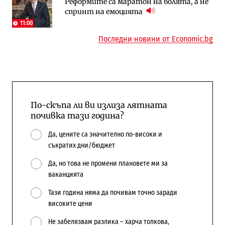
Реформите са маратон на волята, а не
АЕЦ „Козлодуй“ ще работи само още
„Ендуросат“ ще строи огромен
спринт на емоцията
няколко седмици, ако сушата продължи
космически и отбранителен център в
Доброславци
11:00
Последни новини от Economic.bg
По-скъпа ли ви излиза лятната
почивка тази година?
Да, цените са значително по-високи и
съкратих дни/бюджет
Да, но това не промени плановете ми за
ваканцията
Тази година няма да почивам точно заради
високите цени
Не забелязвам разлика – харча толкова,