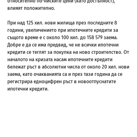
относително по-ниските цени (като достъпност),
влияят положително.
При над 125 хил. нови жилища през последните 8
години, увеличението при ипотечните кредити за
същото време е с около 100 хил. до 158 579 заема.
Добре е да се има предвид, че не всички ипотечни
кредити се теглят за покупка на ново строителство. От
началото на кризата насам ипотечните кредити
бележат ръст в абсолютни числа от около 20 хил. нови
заема, като очакванията са и през тази година да се
регистрира едноцифрен ръст в новоотпуснатите
ипотечни кредити.