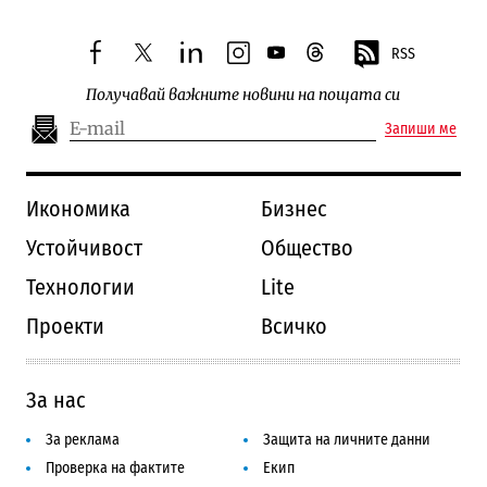
RSS
facebook
twitter
linkedin
instagram
youtube
threads
Получавай важните новини на пощата си
Запиши ме
Икономика
Бизнес
Устойчивост
Общество
Технологии
Lite
Проекти
Всичко
За нас
За реклама
Защита на личните данни
Проверка на фактите
Екип