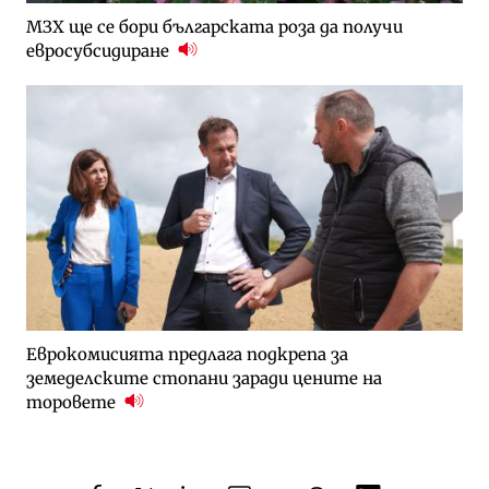
МЗХ ще се бори българската роза да получи
евросубсидиране
Еврокомисията предлага подкрепа за
земеделските стопани заради цените на
торовете