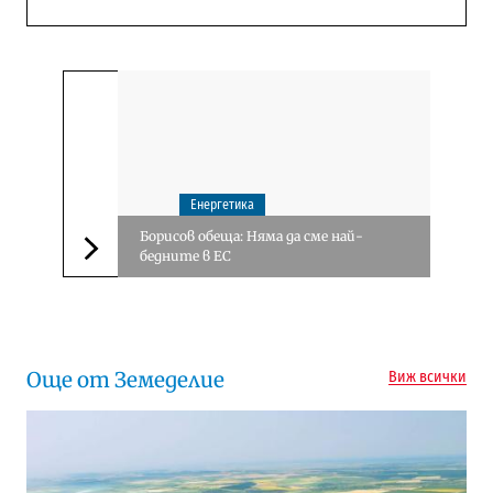
Енергетика
Борисов обеща: Няма да сме най-
бедните в ЕС
Следваща новина
Още от Земеделие
Виж всички