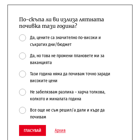
По-скъпа ли ви излиза лятната
почивка тази година?
Да, цените са значително по-високи и
съкратих дни/бюджет
Да, но това не промени плановете ми за
ваканцията
Тази година няма да почивам точно заради
високите цени
Не забелязвам разлика – харча толкова,
колкото и миналата година
Все още не съм решил/а дали и къде да
почивам
Архив
ГЛАСУВАЙ