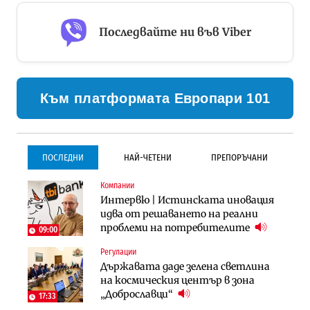
Последвайте ни във Viber
Към платформата Европари 101
ПОСЛЕДНИ
НАЙ-ЧЕТЕНИ
ПРЕПОРЪЧАНИ
Компании
Инфраструктура
Инфраструктура
Интервю | Истинската иновация
Проектирането на тунела под
Проектирането на тунела под
идва от решаването на реални
Петрохан ще върви паралелно с
Петрохан ще върви паралелно с
проблеми на потребителите
екологичните оценки
екологичните оценки
09:00
Регулации
Инфраструктура
Компании
Държавата даде зелена светлина
Вторият мост над Варненското
„Хювефарма“ подписа договор за
на космическия център в зона
езеро става част от бъдещата
придобиване на Euroapi Italy
„Доброславци“
магистрала „Черно море“
17:33