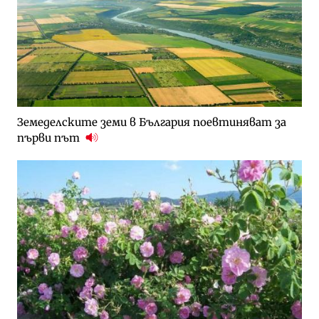
Земеделските земи в България поевтиняват за
първи път