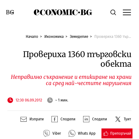
Economic.bg
Търсене
Смяна на език
Начало
Икономика
Земеделие
Провериха 1360 търговски обекта
Провериха 1360 търговски
обекта
Неправилно съхранение и етикиране на храни
са сред най-честите нарушения
12:30 06.09.2012
~ 1 мин.
Изпрати
Сподели
Сподели
Туит
Препоръчай
Viber
Whats App