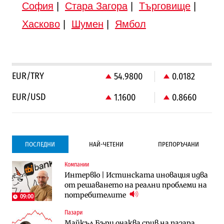
София
|
Стара Загора
|
Търговище
|
Хасково
|
Шумен
|
Ямбол
EUR/TRY
54.9800
0.0182
EUR/USD
1.1600
0.8660
ПОСЛЕДНИ
НАЙ-ЧЕТЕНИ
ПРЕПОРЪЧАНИ
Компании
Компании
Компании
Интервю | Истинската иновация идва
Vivacom предлага над 150 устройства с
Vivacom предлага над 150 устройства с
от решаването на реални проблеми на
90% отстъпка през август
90% отстъпка през август
потребителите
09:00
Пазари
Градоустройство
To:know
Майкъл Бъри очаква срив на пазара,
Столична община избра изпълнител за
Последни дни с обозначаване на цените