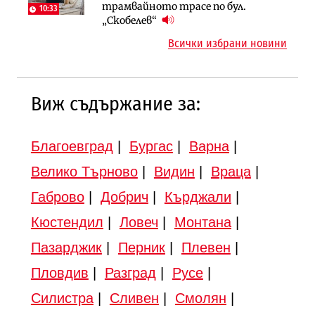
Шест кандидата с интерес към
трамвайното трасе по бул.
магистрала „Черно море“
10:33
надзора на двете метростанции в
„Скобелев“
„Люлин“
Всички избрани новини
Виж съдържание за:
Благоевград
|
Бургас
|
Варна
|
Велико Търново
|
Видин
|
Враца
|
Габрово
|
Добрич
|
Кърджали
|
Кюстендил
|
Ловеч
|
Монтана
|
Пазарджик
|
Перник
|
Плевен
|
Пловдив
|
Разград
|
Русе
|
Силистра
|
Сливен
|
Смолян
|