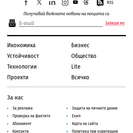
RSS
facebook
twitter
linkedin
instagram
youtube
threads
Получавай важните новини на пощата си
Запиши ме
Икономика
Бизнес
Устойчивост
Общество
Технологии
Lite
Проекти
Всичко
За нас
За реклама
Защита на личните данни
Проверка на фактите
Екип
Абонамент
Карта на сайта
Контакти
Политика при коригиране