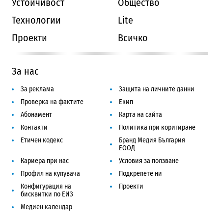
Устойчивост
Общество
Технологии
Lite
Проекти
Всичко
За нас
За реклама
Защита на личните данни
Проверка на фактите
Екип
Абонамент
Карта на сайта
Контакти
Политика при коригиране
Етичен кодекс
Бранд Медия България
ЕООД
Кариера при нас
Условия за ползване
Профил на купувача
Подкрепете ни
Конфигурация на
Проекти
бисквитки по ЕИЗ
Медиен календар