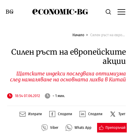
Economic.bg
Търсене
Смяна на език
Начало
Силен ръст на европейските акции
Силен ръст на европейските
акции
Щатските индекси последваха оптимизма
след намаляване на основната лихва в Китай
18:54 07.06.2012
~ 1 мин.
Изпрати
Сподели
Сподели
Туит
Препоръчай
Viber
Whats App