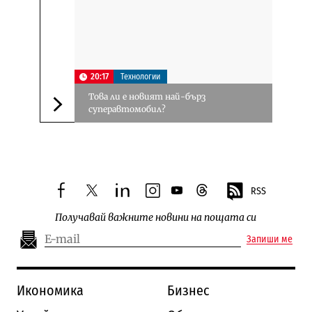
20:17
Технологии
Това ли е новият най-бърз
суперавтомобил?
Следваща новина
RSS
facebook
twitter
linkedin
instagram
youtube
threads
Получавай важните новини на пощата си
Запиши ме
Икономика
Бизнес