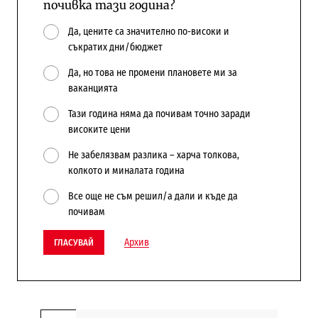
почивка тази година?
Да, цените са значително по-високи и
съкратих дни/бюджет
Да, но това не промени плановете ми за
ваканцията
Тази година няма да почивам точно заради
високите цени
Не забелязвам разлика – харча толкова,
колкото и миналата година
Все още не съм решил/а дали и къде да
почивам
Архив
ГЛАСУВАЙ