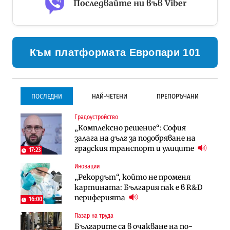
Последвайте ни във Viber
Към платформата Европари 101
ПОСЛЕДНИ
НАЙ-ЧЕТЕНИ
ПРЕПОРЪЧАНИ
Градоустройство
Градоустройство
Инфраструктура
„Комплексно решение“: София
Столична община избра
Проектирането на тунела под
залага на дълг за подобряване на
изпълнител за преместването на
Петрохан ще върви паралелно с
градския транспорт и улиците
трамвайното трасе по бул.
екологичните оценки
17:23
„Скобелев“
Иновации
Компании
Инфраструктура
„Рекордът“, който не променя
„Хювефарма“ подписа договор за
Проектирането на тунела под
картината: България пак е в R&D
придобиване на Euroapi Italy
Петрохан ще върви паралелно с
периферията
16:00
екологичните оценки
Пазар на труда
Финанси
Инфраструктура
Българите са в очакване на по-
RATE | Българският