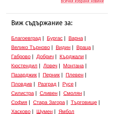
Всички избрани новини
Търново
Виж съдържание за:
Благоевград
|
Бургас
|
Варна
|
Велико Търново
|
Видин
|
Враца
|
Габрово
|
Добрич
|
Кърджали
|
Кюстендил
|
Ловеч
|
Монтана
|
Пазарджик
|
Перник
|
Плевен
|
Пловдив
|
Разград
|
Русе
|
Силистра
|
Сливен
|
Смолян
|
София
|
Стара Загора
|
Търговище
|
Хасково
|
Шумен
|
Ямбол