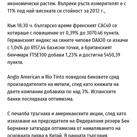
икономически растеж. Въпреки ръста измерителят е с
11% под най-високата си стойност за 2012 г.,
Към 18:30 ч. българско време френският CAC40 се
котираше с повишение от 0,39% до 3070.46 пункта.
Германският индекс на сините чипове DAX30 се изкачи
с 1,04% до 6157,44 базисни точки, а британският
бенчмарк FTSE100 добави 1,23% и достигна 5450,39
пункта.
Anglo American и Rio Tinto поведоха биковете сред
производителите на метали, след като книжата на
двете компании добавиха по над 3%. Испанските
банки последваха оптимизма.
С печалба тръгнаха и американските акции, след като
изказване на председателя на Федералния резерв Бен
Бернанке затвърди оптимизма от намаляването на
основната лихва в Китай. В ранната търговия