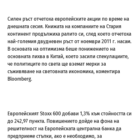
Силен ръст отчетоха европейските акции по време на
днешната сесия. Книжата на компаниите на Стария
континент продължиха ралито си, след което отчетоха
най-големия двудневен ръст от ноември 2011 г. насам.
В основата на оптимизма беше понижението на
основната лихва в Китай, което засили спекулациите,
че политиците по света ще вземат мерки за
съживяване на световната икономика, коментира
Bloomberg.
Европейският Stoxx 600 добави 1,3% към стойността си
до 242,97 пункта. Повишението дойде на фона на
решителност на Европейската централна банка да
предприеме стъпки, ако е необходимо, за