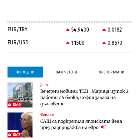
EUR/TRY
54.9400
0.0182
EUR/USD
1.1500
0.8670
ПОСЛЕДНИ
НАЙ-ЧЕТЕНИ
ПРЕПОРЪЧАНИ
Денят
Градоустройство
Компании
Вечерни новини: ТЕЦ „Марица изток 2“
Столична община избра изпълнител за
Vivacom предлага над 150 устройства с
работи с 5 блока; София залага на
преместването на трамвайното
90% отстъпка през август
дълговете
трасе по бул. „Скобелев“
18:40
Финанси
Компании
To:know
САЩ са подкрепили японската йена
Vivacom предлага над 150 устройства с
Последни дни с обозначаване на цените
чрез разпродажба на евро
90% отстъпка през август
в лева: Какво предстои?
18:12