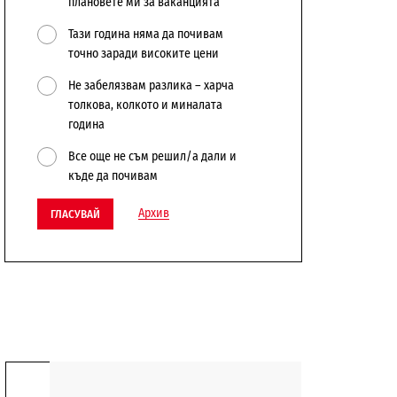
плановете ми за ваканцията
Тази година няма да почивам
точно заради високите цени
Не забелязвам разлика – харча
толкова, колкото и миналата
година
Все още не съм решил/а дали и
къде да почивам
Архив
ГЛАСУВАЙ