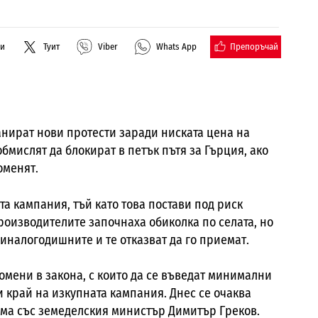
Препоръчай
ли
Туит
Viber
Whats App
нират нови протести заради ниската цена на
бмислят да блокират в петък пътя за Гърция, ако
оменят.
та кампания, тъй като това постави под риск
роизводителите започнаха обиколка по селата, но
миналогодишните и те отказват да го приемат.
омени в закона, с които да се въведат минимални
 край на изкупната кампания. Днес се очаква
ма със земеделския министър Димитър Греков.