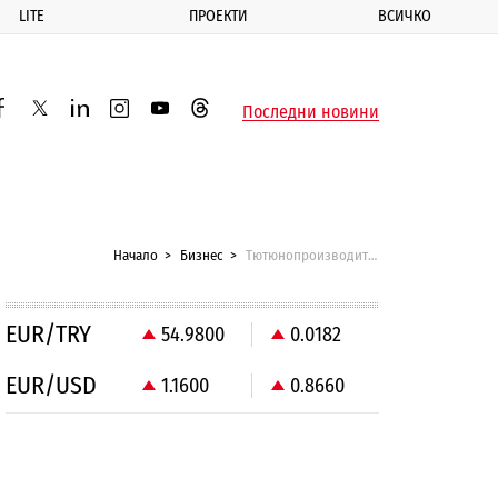
LITE
ПРОЕКТИ
ВСИЧКО
ик
Последни новини
acebook
twitter
linkedin
instagram
youtube
threads
Начало
Бизнес
Тютюнопроизводителите планират нови протести
EUR/TRY
54.9800
0.0182
EUR/USD
1.1600
0.8660