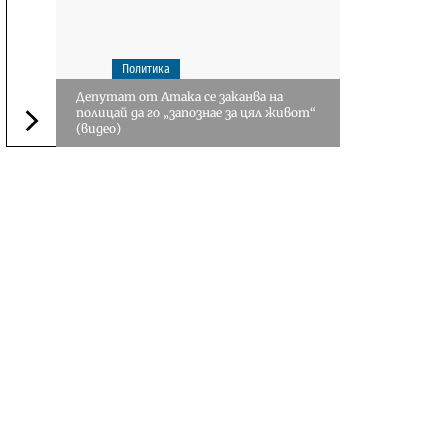
Политика
Депутат от Атака се заканва на
полицай да го „запознае за цял живот“
(видео)
Следваща новина