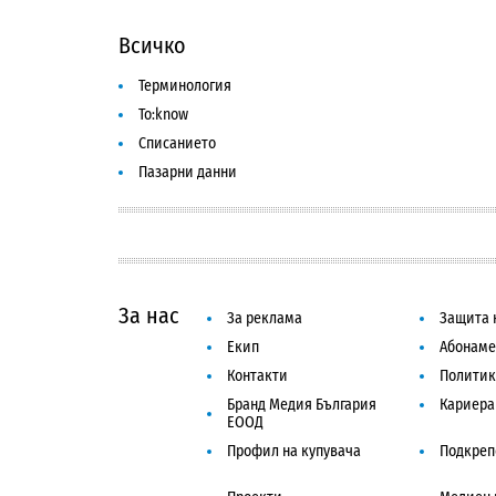
Всичко
Терминология
To:know
Списанието
Пазарни данни
За нас
За реклама
Защита 
Екип
Абонаме
Контакти
Политик
Бранд Медия България
Кариера
ЕООД
Профил на купувача
Подкреп