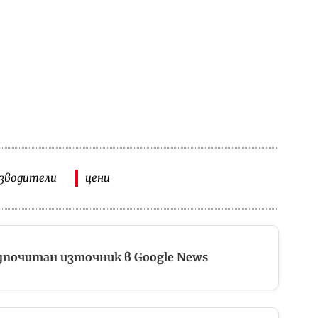
зводители
цени
дпочитан източник в Google News