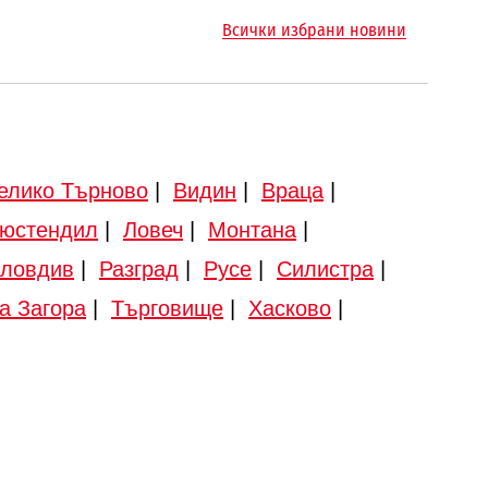
Всички избрани новини
елико Търново
|
Видин
|
Враца
|
юстендил
|
Ловеч
|
Монтана
|
ловдив
|
Разград
|
Русе
|
Силистра
|
а Загора
|
Търговище
|
Хасково
|