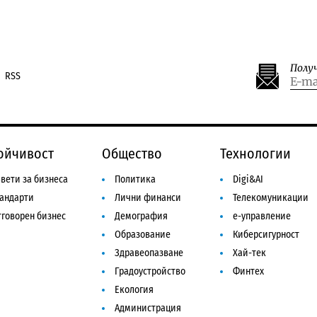
Полу
RSS
ойчивост
Общество
Технологии
вети за бизнеса
Политика
Digi&AI
тандарти
Лични финанси
Телекомуникации
говорен бизнес
Демография
е-управление
Образование
Киберсигурност
Здравеопазване
Хай-тек
Градоустройство
Финтех
Екология
Администрация