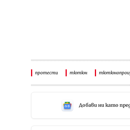
протести
тютюн
тютюнопрои
Добави ни като пре