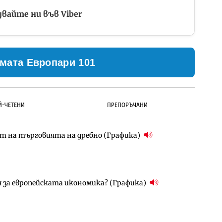
вайте ни във Viber
мата Европари 101
Й-ЧЕТЕНИ
ПРЕПОРЪЧАНИ
ст на търговията на дребно (Графика)
ълнител за преместването на трамвайното
д Петрохан ще върви паралелно с екологичните
я за европейската икономика? (Графика)
д Петрохан ще върви паралелно с екологичните
за придобиване на Euroapi Italy