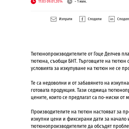
11:03 09.01.2014
~ 1 мин.
Изпрати
Сподели
Споде
Тютюнопроизводителите от Гоце Делчев пла
тютюна, съобщи БНТ. Търговците на тютюн о
условията за изкупуване на тютюн не се пр
Те са недоволни и от забавянето на изкупна
готовата продукция. Тази седмица тютюноп
цените, които се предлагат са по-ниски от 
Производителите на тютюн настояват за пр
изкупни цени и фиксирани дати за начало и
тютюнопроизводителите да обсъдят пробле