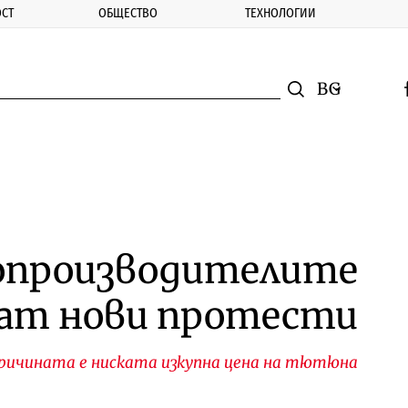
СТ
ОБЩЕСТВО
ТЕХНОЛОГИИ
nomic.bg
Търсене
Смяна на ез
f
Търси
производителите
ат нови протести
ричината е ниската изкупна цена на тютюна