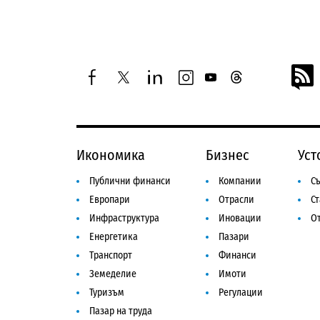
facebook
twitter
linkedin
instagram
youtube
threads
Икономика
Бизнес
Уст
Публични финанси
Компании
Съ
Европари
Отрасли
С
Инфраструктура
Иновации
От
Енергетика
Пазари
Транспорт
Финанси
Земеделие
Имоти
Туризъм
Регулации
Пазар на труда