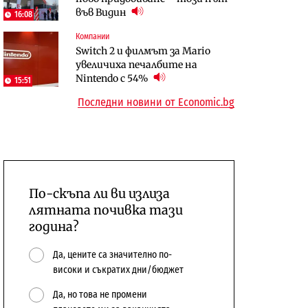
във Видин
откажат напълно от Google
население и все повече сгради
16:08
Компании
Публични финанси
Компании
Switch 2 и филмът за Mario
Общините вече зависят от
А1 отново е лидер при
увеличиха печалбите на
централната власт за 75% от
технологичните компании и
Nintendo с 54%
15:51
бюджетите си
системните интегратори
Последни новини от Economic.bg
По-скъпа ли ви излиза
лятната почивка тази
година?
Да, цените са значително по-
високи и съкратих дни/бюджет
Да, но това не промени