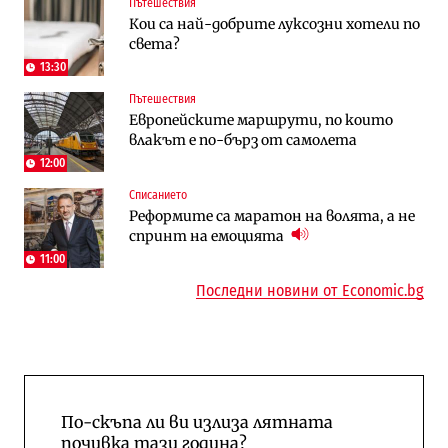
Пътешествия
Компании
Енергетика
Кои са най-добрите луксозни хотели по
„Ендуросат“ ще строи огромен
Държавният ТЕЦ „Марица изток 2“
света?
космически и отбранителен център в
работи с 5 блока
Доброславци
13:30
Пътешествия
Енергетика
Компании
Европейските маршрути, по които
Държавният ТЕЦ „Марица изток 2“
„Ендуросат“ ще строи огромен
влакът е по-бърз от самолета
работи с 5 блока
космически и отбранителен център в
Доброславци
12:00
Списанието
Енергетика
Регулации
Реформите са маратон на волята, а не
АЕЦ „Козлодуй“ ще работи само още
Лекарствата за редки болести
спринт на емоцията
няколко седмици, ако сушата продължи
попадат в капан на обществените
поръчки?
11:00
Последни новини от Economic.bg
По-скъпа ли ви излиза лятната
почивка тази година?