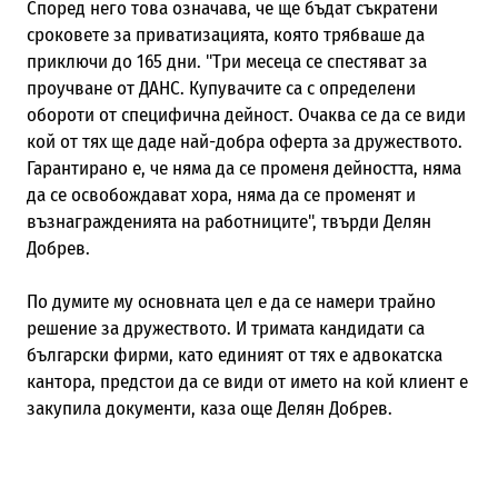
Според него това означава, че ще бъдат съкратени
сроковете за приватизацията, която трябваше да
приключи до 165 дни. "Три месеца се спестяват за
проучване от ДАНС. Купувачите са с определени
обороти от специфична дейност. Очаква се да се види
кой от тях ще даде най-добра оферта за дружеството.
Гарантирано е, че няма да се променя дейността, няма
да се освобождават хора, няма да се променят и
възнагражденията на работниците", твърди Делян
Добрев.
По думите му основната цел е да се намери трайно
решение за дружеството. И тримата кандидати са
български фирми, като единият от тях е адвокатска
кантора, предстои да се види от името на кой клиент е
закупила документи, каза още Делян Добрев.