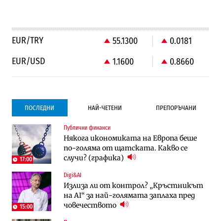
EUR/TRY
55.1300
0.0181
EUR/USD
1.1600
0.8660
ПОСЛЕДНИ
НАЙ-ЧЕТЕНИ
ПРЕПОРЪЧАНИ
Публични финанси
Градоустройство
Компании
Някога икономиката на Европа беше
Столична община избра изпълнител за
Vivacom предлага над 150 устройства с
по-голяма от щатската. Какво се
преместването на трамвайното
90% отстъпка през август
случи? (графика)
трасе по бул. „Скобелев“
17:00
Digi&AI
Компании
Градоустройство
Излиза ли от контрол? „Кръстникът
Vivacom предлага над 150 устройства с
Столична община избра изпълнител за
на AI“ за най-голямата заплаха пред
90% отстъпка през август
преместването на трамвайното
човечеството
трасе по бул. „Скобелев“
15:00