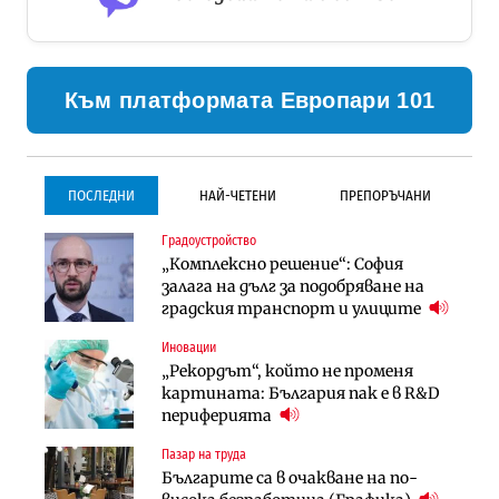
Към платформата Европари 101
ПОСЛЕДНИ
НАЙ-ЧЕТЕНИ
ПРЕПОРЪЧАНИ
Градоустройство
Градоустройство
Инфраструктура
„Комплексно решение“: София
Столична община избра
Проектирането на тунела под
залага на дълг за подобряване на
изпълнител за преместването на
Петрохан ще върви паралелно с
градския транспорт и улиците
трамвайното трасе по бул.
екологичните оценки
„Скобелев“
Иновации
Компании
Инфраструктура
„Рекордът“, който не променя
„Хювефарма“ подписа договор за
Проектирането на тунела под
картината: България пак е в R&D
придобиване на Euroapi Italy
Петрохан ще върви паралелно с
периферията
екологичните оценки
Пазар на труда
Финанси
Инфраструктура
Българите са в очакване на по-
RATE | Българският
Вторият мост над Варненското