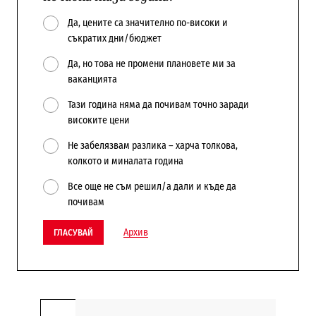
Да, цените са значително по-високи и
съкратих дни/бюджет
Да, но това не промени плановете ми за
ваканцията
Тази година няма да почивам точно заради
високите цени
Не забелязвам разлика – харча толкова,
колкото и миналата година
Все още не съм решил/а дали и къде да
почивам
Архив
ГЛАСУВАЙ