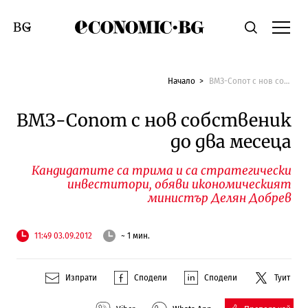
Economic.bg
Търсене
Смяна на език
Начало
ВМЗ-Сопот с нов собственик до два месеца
ВМЗ-Сопот с нов собственик
до два месеца
Кандидатите са трима и са стратегически
инвеститори, обяви икономическият
министър Делян Добрев
11:49 03.09.2012
~ 1 мин.
Изпрати
Сподели
Сподели
Туит