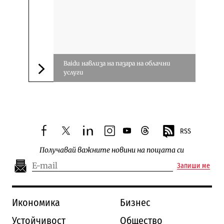
Baidu навлиза на пазара на облачни
услуги
Следваща новина
RSS
facebook
twitter
linkedin
instagram
youtube
threads
Получавай важните новини на пощата си
Запиши ме
Икономика
Бизнес
Устойчивост
Общество