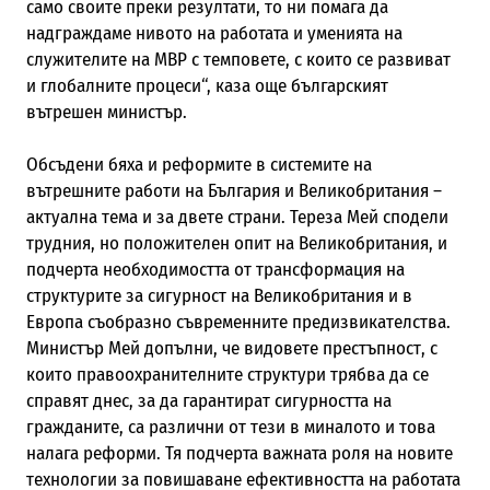
само своите преки резултати, то ни помага да
надграждаме нивото на работата и уменията на
служителите на МВР с темповете, с които се развиват
и глобалните процеси“, каза още българският
вътрешен министър.
Обсъдени бяха и реформите в системите на
вътрешните работи на България и Великобритания –
актуална тема и за двете страни. Тереза Мей сподели
трудния, но положителен опит на Великобритания, и
подчерта необходимостта от трансформация на
структурите за сигурност на Великобритания и в
Европа съобразно съвременните предизвикателства.
Министър Мей допълни, че видовете престъпност, с
които правоохранителните структури трябва да се
справят днес, за да гарантират сигурността на
гражданите, са различни от тези в миналото и това
налага реформи. Тя подчерта важната роля на новите
технологии за повишаване ефективността на работата