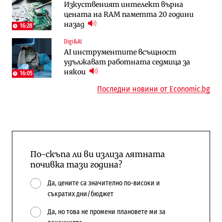
Изкуственият интелект върна
медии обмислят да се откажат
за износ на дизел и керосин
цената на RAM паметта 20 години
напълно от Google
назад
16:28
Пазар на труда
Компании
Digi&AI
Пазарът на труда продължава да се
Интервю | Истинската иновация идва
AI инструментите всъщност
охлажда, а три сектора го дърпат
от решаването на реални проблеми на
удължават работната седмица за
надолу
потребителите
някои
16:05
Последни новини от Economic.bg
По-скъпа ли ви излиза лятната
почивка тази година?
Да, цените са значително по-високи и
съкратих дни/бюджет
Да, но това не промени плановете ми за