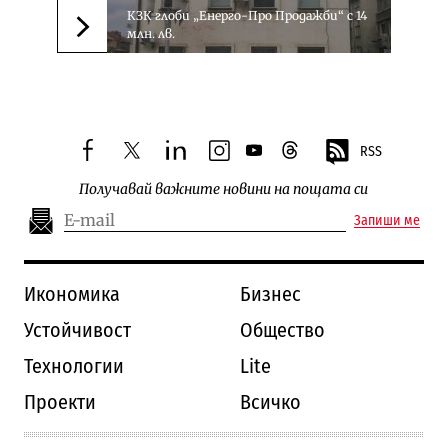
КЗК глоби „Енерго-Про Продажби“ с 14
млн. лв.
Следваща новина
RSS
facebook
twitter
linkedin
instagram
youtube
threads
Получавай важните новини на пощата си
Запиши ме
Икономика
Бизнес
Устойчивост
Общество
Технологии
Lite
Проекти
Всичко