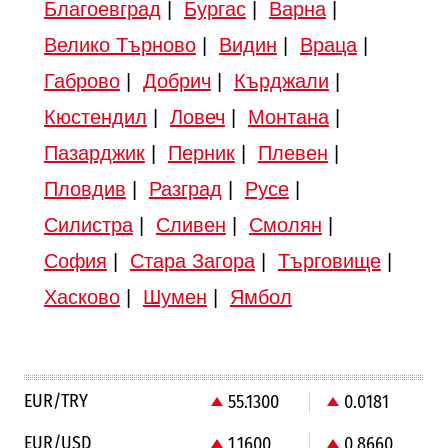
Благоевград
|
Бургас
|
Варна
|
Велико Търново
|
Видин
|
Враца
|
Габрово
|
Добрич
|
Кърджали
|
Кюстендил
|
Ловеч
|
Монтана
|
Пазарджик
|
Перник
|
Плевен
|
Пловдив
|
Разград
|
Русе
|
Силистра
|
Сливен
|
Смолян
|
София
|
Стара Загора
|
Търговище
|
Хасково
|
Шумен
|
Ямбол
EUR/TRY
55.1300
0.0181
EUR/USD
1.1600
0.8660