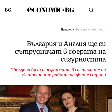
Economic.bg
Търсене
Смяна на език
Начало
България и Англия ще си сътрудничат в сферата на сигурността
България и Англия ще си
сътрудничат в сферата на
сигурността
Обсъдени бяха и реформите в системите на
вътрешните работи на двете страни