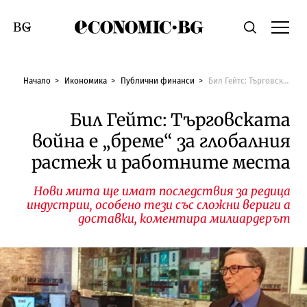
Economic.bg
Търсене
Смяна на език
Начало
Икономика
Публични финанси
Бил Гейтс: Търговската война е „бреме“ за глобалния растеж и работните места
Бил Гейтс: Търговската
война е „бреме“ за глобалния
растеж и работните места
Нови мита ще имат последствия за редица
индустрии, особено тези със сложни вериги а
доставки, коментира милиардерът