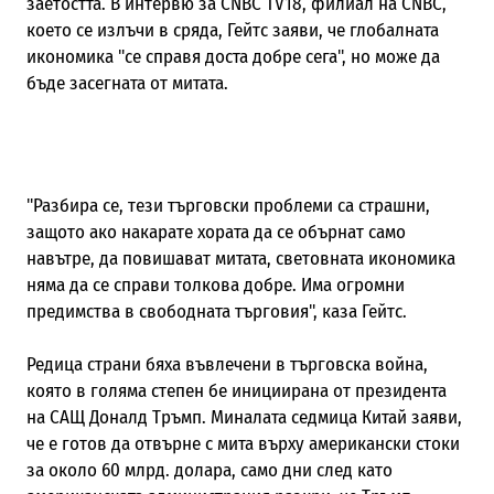
заетостта. В интервю за CNBC TV18, филиал на CNBC,
което се излъчи в сряда, Гейтс заяви, че глобалната
икономика "се справя доста добре сега", но може да
бъде засегната от митата.
"Разбира се, тези търговски проблеми са страшни,
защото ако накарате хората да се обърнат само
навътре, да повишават митата, световната икономика
няма да се справи толкова добре. Има огромни
предимства в свободната търговия", каза Гейтс.
Редица страни бяха въвлечени в търговска война,
която в голяма степен бе инициирана от президента
на САЩ Доналд Тръмп. Миналата седмица Китай заяви,
че е готов да отвърне с мита върху американски стоки
за около 60 млрд. долара, само дни след като