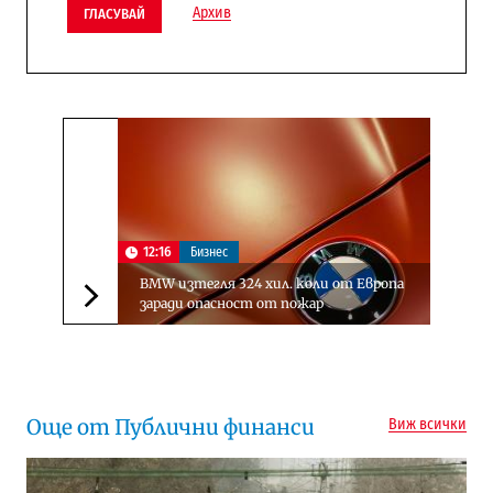
Архив
ГЛАСУВАЙ
12:16
Бизнес
BMW изтегля 324 хил. коли от Европа
заради опасност от пожар
Следваща новина
Още от Публични финанси
Виж всички