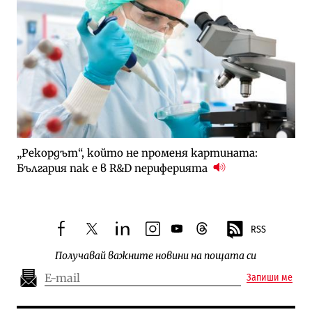
„Рекордът“, който не променя картината:
България пак е в R&D периферията
RSS
facebook
twitter
linkedin
instagram
youtube
threads
Получавай важните новини на пощата си
Запиши ме