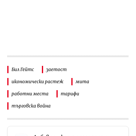
Бил Гейтс
заетост
икономически растеж
мита
работни места
тарифи
търговска война