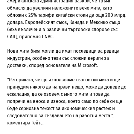
американската администрация разкри, че Тръмп
обмисля да увеличи наложените вече мита, като
обложи с 25% тарифи китайски стоки да още 200 млрд.
долара. Европейският съюз, Канада и Мексико също
бяха въвлечени в различни търговски спорове със
САЩ, припомня CNBC.
Нови мита биха могли да имат последици за редица
индустрии, особено тези със сложни вериги за
доставки, според основателя на Microsoft.
"Реториката, че ще използваме търговски мита и ще
принудим някого да направи нещо, може да доведе до
ескалация, да се озовем с много мита и това да
попречи на вноса и износа, което само по себе си ще
бъде сериозна тежест за икономическия растеж и
следователно за създаването на работни места ",
коментира Гейтс.