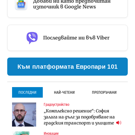
Добави ни като предпочитан
източник в Google News
Последвайте ни във Viber
Към платформата Европари 101
ПОСЛЕДНИ
НАЙ-ЧЕТЕНИ
ПРЕПОРЪЧАНИ
Градоустройство
Градоустройство
Инфраструктура
„Комплексно решение“: София
Столична община избра
Проектирането на тунела под
залага на дълг за подобряване на
изпълнител за преместването на
Петрохан ще върви паралелно с
градския транспорт и улиците
трамвайното трасе по бул.
екологичните оценки
„Скобелев“
Иновации
Компании