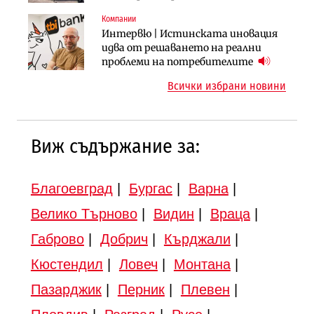
вдигнати
Компании
Инфраструктура
Инфраструктура
Интервю | Истинската иновация
АПИ възложи промяната на
Вторият мост над Варненското
идва от решаването на реални
парцеларния план за
езеро става част от бъдещата
проблеми на потребителите
магистралата Русе – Велико
магистрала „Черно море“
Всички избрани новини
Търново
Виж съдържание за:
Благоевград
|
Бургас
|
Варна
|
Велико Търново
|
Видин
|
Враца
|
Габрово
|
Добрич
|
Кърджали
|
Кюстендил
|
Ловеч
|
Монтана
|
Пазарджик
|
Перник
|
Плевен
|