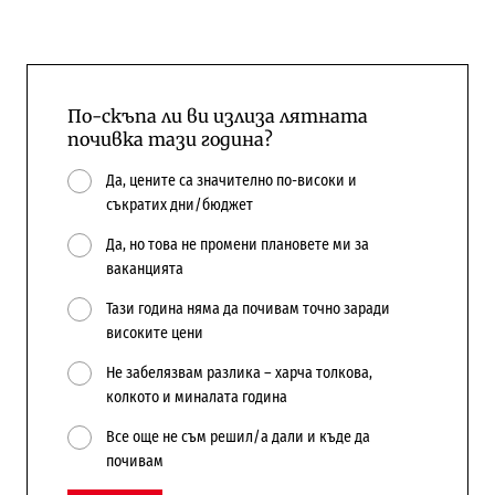
По-скъпа ли ви излиза лятната
почивка тази година?
Да, цените са значително по-високи и
съкратих дни/бюджет
Да, но това не промени плановете ми за
ваканцията
Тази година няма да почивам точно заради
високите цени
Не забелязвам разлика – харча толкова,
колкото и миналата година
Все още не съм решил/а дали и къде да
почивам