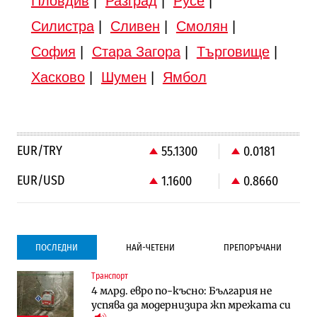
Пловдив
|
Разград
|
Русе
|
Силистра
|
Сливен
|
Смолян
|
София
|
Стара Загора
|
Търговище
|
Хасково
|
Шумен
|
Ямбол
EUR/TRY
55.1300
0.0181
EUR/USD
1.1600
0.8660
ПОСЛЕДНИ
НАЙ-ЧЕТЕНИ
ПРЕПОРЪЧАНИ
Транспорт
Градоустройство
Компании
4 млрд. евро по-късно: България не
Столична община избра изпълнител за
Vivacom предлага над 150 устройства с
успява да модернизира жп мрежата си
преместването на трамвайното
90% отстъпка през август