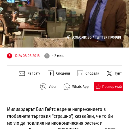
©
ECONOMIC.BG /
TWITTER ПРОФИЛ
12:24 08.08.2018
~ 2 мин.
Изпрати
Сподели
Сподели
Туит
Препоръчай
Viber
Whats App
Милиардерът Бил Гейтс нарече напрежението в
глобалната търговия "страшно", казвайки, че то би
могло да повлияе на икономическия растеж и