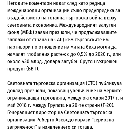
Неговите коментари идват след като редица
международни организации също предупредиха за
въздействието на тотална търговска война върху
световната икономика. Международният валутен
фонд (МВФ) заяви през юли, че продължаващите
заплахи от страна на САЩ към търговските им
партньори по отношение на митата биха могли да
намалят глобалния растеж с до 0,5% до 2020 г., или
около 430 млрд. долара загубен брутен вътрешен
продукт (БВП).
Световната търговска организация (СТО) публикува
доклад през юли, показващ увеличение на мерките,
ограничаващи търговията, между октомври 2017 г. и
май 2018 г. между Групата на 20-те страни (Г-20).
Генералният директор на Световната търговска
организация Роберто Азеведо изрази "сериозна
загриженост" в изявлението си тогава.