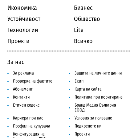
Икономика
Бизнес
Устойчивост
Общество
Технологии
Lite
Проекти
Всичко
За нас
За реклама
Защита на личните данни
Проверка на фактите
Екип
Абонамент
Карта на сайта
Контакти
Политика при коригиране
Етичен кодекс
Бранд Медия България
ЕООД
Кариера при нас
Условия за ползване
Профил на купувача
Подкрепете ни
Конфигурация на
Проекти