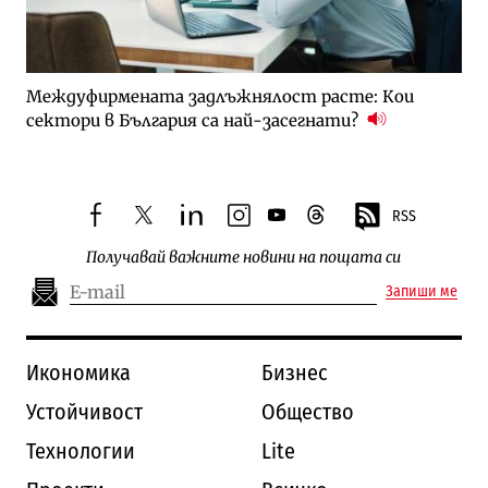
Междуфирмената задлъжнялост расте: Кои
сектори в България са най-засегнати?
RSS
facebook
twitter
linkedin
instagram
youtube
threads
Получавай важните новини на пощата си
Запиши ме
Икономика
Бизнес
Устойчивост
Общество
Технологии
Lite