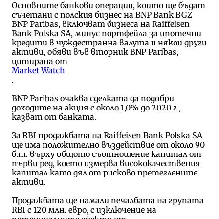
Основните банкови операции, които ще бъдат
съчетани с полския бизнес на BNP Bank BGZ
BNP Paribas, включват бизнеса на Raiffeisen
Bank Polska SA, минус портфейла за ипотечни
кредити в чуждестранна валута и някои други
активи, обяви във вторник BNP Paribas,
цитирана от
Market Watch
.
BNP Paribas очаква сделката да подобри
доходите на акция с около 1,0% до 2020 г.,
казват от банката.
За RBI продажбата на Raiffeisen Bank Polska SA
ще има положително въздействие от около 90
б.т. върху общото съотношение капитал от
първи ред, което измерва висококачествения
капитал като дял от рисково претеглените
активи.
Продажбата ще намали печалбата на групата
RBI с 120 млн. евро, с изключение на
потенциалните ефекти от