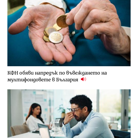
КФН обяви напредък по въвеждането на
мултифондовете в България