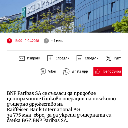
16:00 10.04.2018
~ 1 мин.
Изпрати
Сподели
Сподели
Туит
Препоръчай
Viber
Whats App
BNP Paribas SA се съгласи да придобие
централните банкови операции на полското
дъщерно дружество на
Raiffeisen Bank International AG
за 775 млн. евро, за да укрепи дъщерната си
банка BGZ BNP Paribas SA.