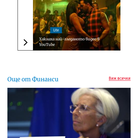
Lite
Хакнаха най-гледаното видео в
YouTube
Следваща новина
Още от Финанси
Виж всички