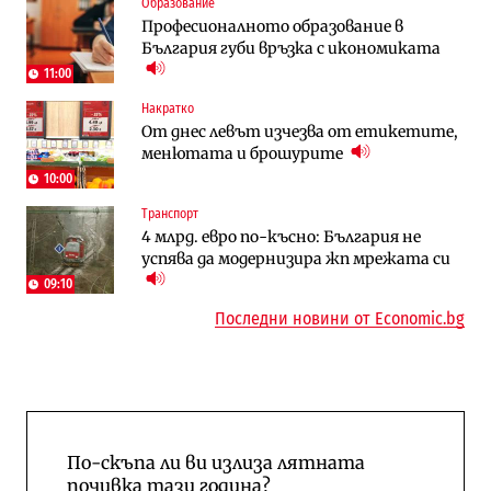
Образование
„Ендуросат“ ще строи огромен
Държавният ТЕЦ „Марица изток 2“
Професионалното образование в
космически и отбранителен център в
работи с 5 блока
България губи връзка с икономиката
Доброславци
11:00
Енергетика
Компании
Накратко
Държавният ТЕЦ „Марица изток 2“
„Ендуросат“ ще строи огромен
От днес левът изчезва от етикетите,
работи с 5 блока
космически и отбранителен център в
менютата и брошурите
Доброславци
10:00
Енергетика
Регулации
Транспорт
АЕЦ „Козлодуй“ ще работи само още
Лекарствата за редки болести
4 млрд. евро по-късно: България не
няколко седмици, ако сушата продължи
попадат в капан на обществените
успява да модернизира жп мрежата си
поръчки?
09:10
Последни новини от Economic.bg
По-скъпа ли ви излиза лятната
почивка тази година?