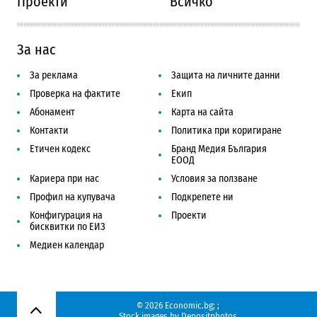
Проекти
Всичко
За нас
За реклама
Защита на личните данни
Проверка на фактите
Екип
Абонамент
Карта на сайта
Контакти
Политика при коригиране
Етичен кодекс
Бранд Медия България
ЕООД
Кариера при нас
Условия за ползване
Профил на купувача
Подкрепете ни
Конфигурация на
Проекти
бисквитки по ЕИЗ
Медиен календар
© 2026 Economic.bg;
;
Нагоре
Stock images by
Depositphotos