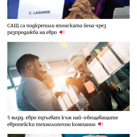
САЩ са подкрепили японската йена чрез
разпродажба на евро
5 млрд. евро тръгват към най-обещаващите
европейски технологични компании