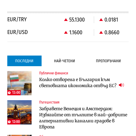
EUR/TRY
55.1300
0.0181
EUR/USD
1.1600
0.8660
ПОСЛЕДНИ
НАЙ-ЧЕТЕНИ
ПРЕПОРЪЧАНИ
Публични финанси
Градоустройство
Компании
Колко отворена е България към
Столична община избра изпълнител за
Vivacom предлага над 150 устройства с
световната икономика отвъд ЕС?
преместването на трамвайното
90% отстъпка през август
трасе по бул. „Скобелев“
13:00
Пътешествия
Компании
Градоустройство
Забравете Венеция и Амстердам:
Vivacom предлага над 150 устройства с
Столична община избра изпълнител за
Избягайте от тълпите в най-добрите
90% отстъпка през август
преместването на трамвайното
алтернативни канални градове в
трасе по бул. „Скобелев“
12:00
Европа
Компании
Енергетика