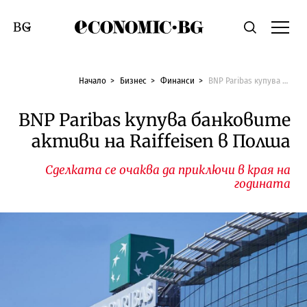
Economic.bg
Търсене
Смяна на език
Начало
Бизнес
Финанси
BNP Paribas купува банковите активи на Raiffeisen в Полша
BNP Paribas купува банковите
активи на Raiffeisen в Полша
Сделката се очаква да приключи в края на
годината