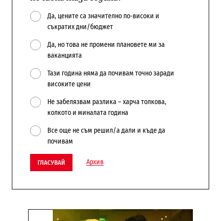
Да, цените са значително по-високи и
съкратих дни/бюджет
Да, но това не промени плановете ми за
ваканцията
Тази година няма да почивам точно заради
високите цени
Не забелязвам разлика – харча толкова,
колкото и миналата година
Все още не съм решил/а дали и къде да
почивам
Архив
ГЛАСУВАЙ