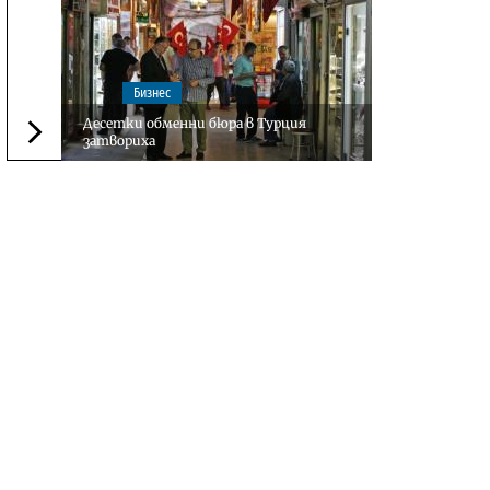
Бизнес
Десетки обменни бюра в Турция
затвориха
Следваща новина