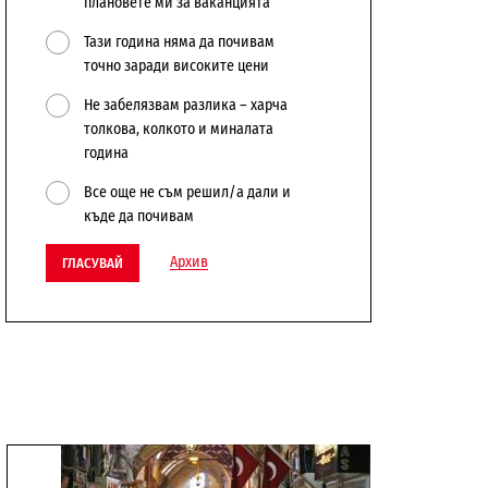
плановете ми за ваканцията
Тази година няма да почивам
точно заради високите цени
Не забелязвам разлика – харча
толкова, колкото и миналата
година
Все още не съм решил/а дали и
къде да почивам
Архив
ГЛАСУВАЙ