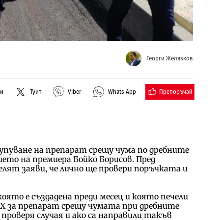
Георги Желязков
Препоръчай
ли
Туит
Viber
Whats App
упуване на препарат срещу чума по дребните
ето на премиера Бойко Борисов. Пред
ят заяви, че лично ще провери поръчката и
 която е създадена преди месец и която печели
БХ за препарат срещу чумата при дребните
роверя случая и ако са направили такъв