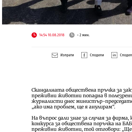
14:54 10.08.2018
~ 2 мин.
Изпрати
Сподели
Споде
Скандалната обществена пръчка за зак
преживни животни попадна в полезрени
журналисти днес министър-председател
„ако има проблем, ще я анулирам“.
На въпрос дали знае за случая за фирма,
конкурса за обществена поръчка на БА
преживни животни, той отговори: „Ще п