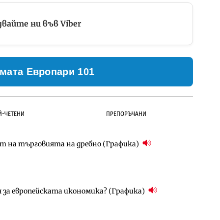
вайте ни във Viber
мата Европари 101
Й-ЧЕТЕНИ
ПРЕПОРЪЧАНИ
ст на търговията на дребно (Графика)
ълнител за преместването на трамвайното
д Петрохан ще върви паралелно с екологичните
я за европейската икономика? (Графика)
д Петрохан ще върви паралелно с екологичните
за придобиване на Euroapi Italy