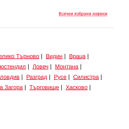
Всички избрани новини
елико Търново
|
Видин
|
Враца
|
юстендил
|
Ловеч
|
Монтана
|
ловдив
|
Разград
|
Русе
|
Силистра
|
а Загора
|
Търговище
|
Хасково
|