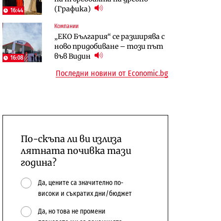
(Графика)
откажат напълно от Google
население и все повече сгради
16:44
Компании
Публични финанси
Компании
„ЕКО България“ се разширява с
Общините вече зависят от
А1 отново е лидер при
ново придобиване – този път
централната власт за 75% от
технологичните компании и
във Видин
16:08
бюджетите си
системните интегратори
Последни новини от Economic.bg
По-скъпа ли ви излиза
лятната почивка тази
година?
Да, цените са значително по-
високи и съкратих дни/бюджет
Да, но това не промени