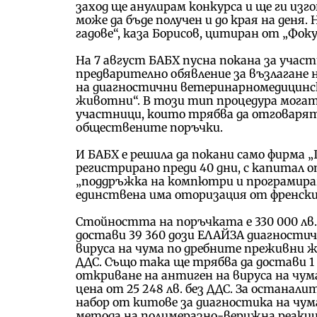
заход ще анулирам конкурса и ще ги изг
може да бъде получен и до края на деня. 
гадове“, каза Борисов, цитиран от „Фоку
На 7 август БАБХ пусна покана за участ
предварително обявление за възлагане
на диагностични ветеринарномедицинск
животни“. В този тип процедура могат
участници, които трябва да отговарят 
обществените поръчки.
И БАБХ е решила да покани само фирма 
регистрирано преди 40 дни, с капитал о
„поддръжка на компютри и програмиран
единствена има оторизация от френски
Стойността на поръчката е 330 000 лв.
достави 39 360 дози ЕЛАЙЗА диагности
вируса на чума по дребните преживни жи
ДДС. Също така ще трябва да достави 1
откриване на антиген на вируса на чу
цена от 25 248 лв. без ДДС. За останали
набор от китове за диагностика на чу
метода на полимеразно-верижна реакция 