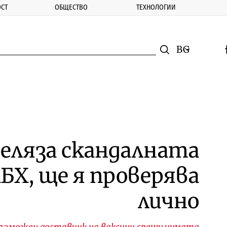
СТ
ОБЩЕСТВО
ТЕХНОЛОГИИ
nomic.bg
Търсене
Смяна на ез
f
Търси
беляза скандалната
БХ, ще я проверява
лично
 възможен доставчик на ваксини срещу чумата