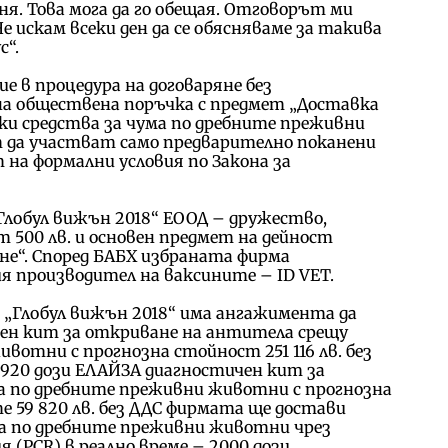
оня. Това мога да го обещая. Отговорът ми
Не искам всеки ден да се обясняваме за такива
с“.
ие в процедура на договаряне без
 на обществена поръчка с предмет „Доставка
и средства за чума по дребните преживни
 да участват само предварително поканени
на формални условия по Закона за
„Глобул вижън 2018“ ЕООД – дружество,
т 500 лв. и основен предмет на дейност
е“. Според БАБХ избраната фирма
я производител на ваксините – ID VET.
 „Глобул вижън 2018“ има ангажимента да
чен кит за откриване на антитела срещу
вотни с прогнозна стойност 251 116 лв. без
 920 дози ЕЛАЙЗА диагностичен кит за
ма по дребните преживни животни с прогнозна
те 59 820 лв. без ДДС фирмата ще достави
ма по дребните преживни животни чрез
(PCR) в реално време – 2000 дози.