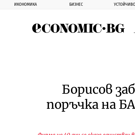
ИКОНОМИКА
БИЗНЕС
УСТОЙЧИВО
Eco
Борисов за
поръчка на БА
Фирма на 40 дни се оказа единствен