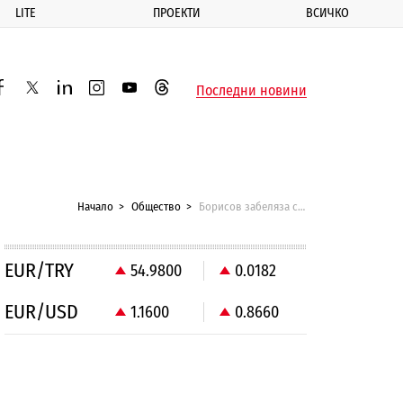
LITE
ПРОЕКТИ
ВСИЧКО
ик
Последни новини
acebook
twitter
linkedin
instagram
youtube
threads
Начало
Общество
Борисов забеляза скандалната поръчка на БАБХ, ще я проверява лично
EUR/TRY
54.9800
0.0182
EUR/USD
1.1600
0.8660