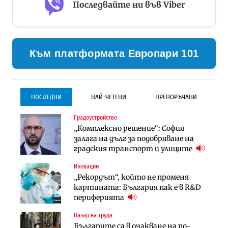
Последвайте ни във Viber
Към платформата Европари 101
ПОСЛЕДНИ
НАЙ-ЧЕТЕНИ
ПРЕПОРЪЧАНИ
Градоустройство
Градоустройство
Инфраструктура
„Комплексно решение“: София
Столична община избра
Проектирането на тунела под
залага на дълг за подобряване на
изпълнител за преместването на
Петрохан ще върви паралелно с
градския транспорт и улиците
трамвайното трасе по бул.
екологичните оценки
„Скобелев“
Иновации
Компании
Инфраструктура
„Рекордът“, който не променя
„Хювефарма“ подписа договор за
Проектирането на тунела под
картината: България пак е в R&D
придобиване на Euroapi Italy
Петрохан ще върви паралелно с
периферията
екологичните оценки
Пазар на труда
Финанси
Инфраструктура
Българите са в очакване на по-
RATE | Българският