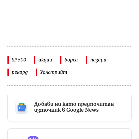
SP 500
акции
борса
пазари
рекорд
Уолстрийт
Добави ни като предпочитан
източник в Google News