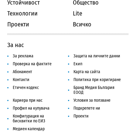
Устойчивост
Общество
Технологии
Lite
Проекти
Всичко
За нас
За реклама
Защита на личните данни
Проверка на фактите
Екип
Абонамент
Карта на сайта
Контакти
Политика при коригиране
Етичен кодекс
Бранд Медия България
ЕООД
Кариера при нас
Условия за ползване
Профил на купувача
Подкрепете ни
Конфигурация на
Проекти
бисквитки по ЕИЗ
Медиен календар