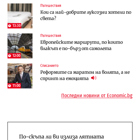
Пътешествия
Компании
Енергетика
Кои са най-добрите луксозни хотели по
„Ендуросат“ ще строи огромен
Държавният ТЕЦ „Марица изток 2“
света?
космически и отбранителен център в
работи с 5 блока
Доброславци
13:30
Пътешествия
Енергетика
To:know
Европейските маршрути, по които
АЕЦ „Козлодуй“ ще работи само още
Последни дни с обозначаване на цените
влакът е по-бърз от самолета
няколко седмици, ако сушата продължи
в лева: Какво предстои?
12:00
Списанието
Енергетика
Компании
Реформите са маратон на волята, а не
Държавният ТЕЦ „Марица изток 2“
„Ендуросат“ ще строи огромен
спринт на емоцията
работи с 5 блока
космически и отбранителен център в
Доброславци
11:00
Последни новини от Economic.bg
По-скъпа ли ви излиза лятната