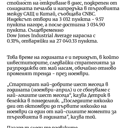
стойност на откриване в днес, подкрепен от
солидната печалба и напредъка в търговията
между САЩ и Китай, съобщава CNBC.
Индексът отвори на 3 032 пункта - 9.57
пункта нагоре, а после достигна 3 034.90
пункта. Същевременно
Dow Jones Industrial Average нарасна с
0.31%, отваряйки на 27 040.33 пункта.
Това време на годината е и периодът, в който
инвеститорите, следвайки стратегията за
разпродажби от май насам, обичайно отново
променят тренда - през ноември.
„Стартират най-добрите шест месеца в
годината (ноември-април) и се сбогуваме с
най-лошите шест месеца“, казва Детрик в
бележка в понеделник. „Последните няколко
дни от октомври до първите няколко на
ноември са един от най-силните моменти за
търговията в годината", казва той.
Пазарът следи търговските