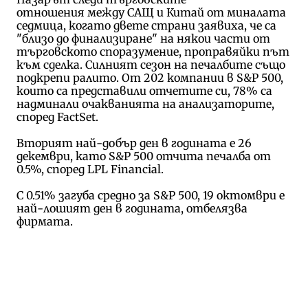
отношения между САЩ и Китай от миналата
седмица, когато двете страни заявиха, че са
"близо до финализиране" на някои части от
търговското споразумение, проправяйки път
към сделка. Силният сезон на печалбите също
подкрепи ралито. От 202 компании в S&P 500,
които са представили отчетите си, 78% са
надминали очакванията на анализаторите,
според FactSet.
Вторият най-добър ден в годината е 26
декември, като S&P 500 отчита печалба от
0.5%, според LPL Financial.
С 0.51% загуба средно за S&P 500, 19 октомври е
най-лошият ден в годината, отбелязва
фирмата.