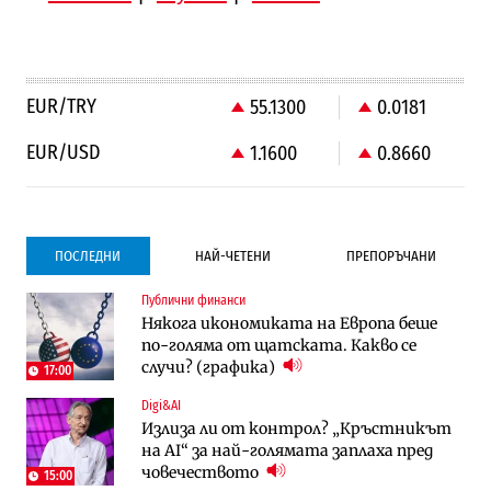
EUR/TRY
55.1300
0.0181
EUR/USD
1.1600
0.8660
ПОСЛЕДНИ
НАЙ-ЧЕТЕНИ
ПРЕПОРЪЧАНИ
Публични финанси
Градоустройство
Компании
Някога икономиката на Европа беше
Столична община избра изпълнител за
Vivacom предлага над 150 устройства с
по-голяма от щатската. Какво се
преместването на трамвайното
90% отстъпка през август
случи? (графика)
трасе по бул. „Скобелев“
17:00
Digi&AI
Компании
Градоустройство
Излиза ли от контрол? „Кръстникът
Vivacom предлага над 150 устройства с
Столична община избра изпълнител за
на AI“ за най-голямата заплаха пред
90% отстъпка през август
преместването на трамвайното
човечеството
трасе по бул. „Скобелев“
15:00