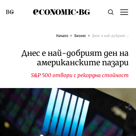
Economic.bg
Търсене
Смяна на език
Начало
Бизнес
Днес е най-добрият ден на американските пазари
Днес е най-добрият ден на
американските пазари
S&P 500 отвори с рекордна стойност