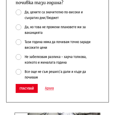
почивка тази година?
Да, цените са значително по-високи и
съкратих дни/бюджет
Да, но това не промени плановете ми за
ваканцията
Тази година няма да почивам точно заради
високите цени
Не забелязвам разлика – харча толкова,
колкото и миналата година
Все още не съм решил/а дали и къде да
почивам
Архив
ГЛАСУВАЙ