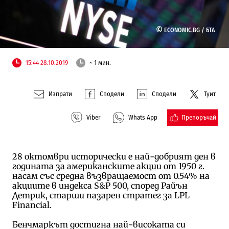
©
ECONOMIC.BG /
БТА
15:44 28.10.2019
~ 1 мин.
Изпрати
Сподели
Сподели
Туит
Препоръчай
Viber
Whats App
28 октомври исторически е най-добрият ден в
годината за американските акции от 1950 г.
насам със средна възвращаемост от 0.54% на
акциите в индекса S&P 500, според Райън
Детрик, старши пазарен стратег за LPL
Financial.
Бенчмаркът достигна най-високата си