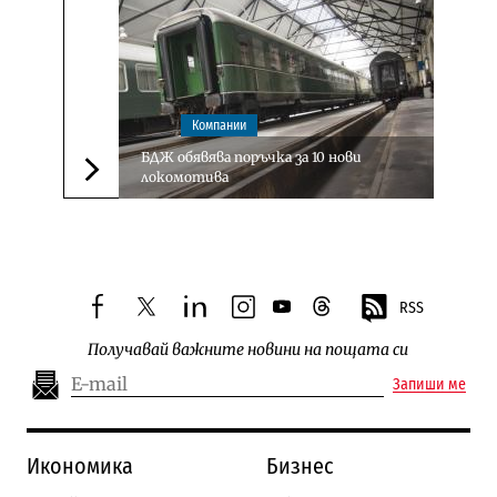
Компании
БДЖ обявява поръчка за 10 нови
локомотива
Следваща новина
RSS
facebook
twitter
linkedin
instagram
youtube
threads
Получавай важните новини на пощата си
Запиши ме
Икономика
Бизнес