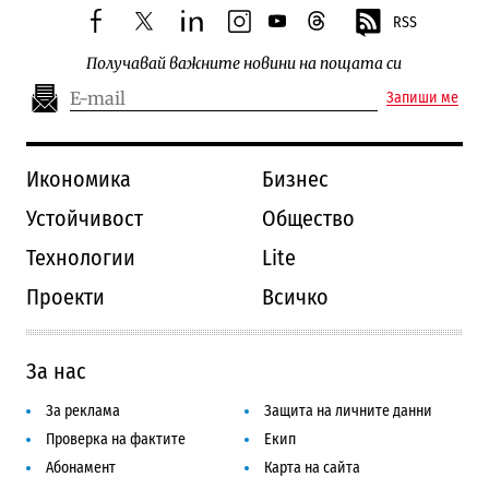
RSS
facebook
twitter
linkedin
instagram
youtube
threads
Получавай важните новини на пощата си
Запиши ме
Икономика
Бизнес
Устойчивост
Общество
Технологии
Lite
Проекти
Всичко
За нас
За реклама
Защита на личните данни
Проверка на фактите
Екип
Абонамент
Карта на сайта