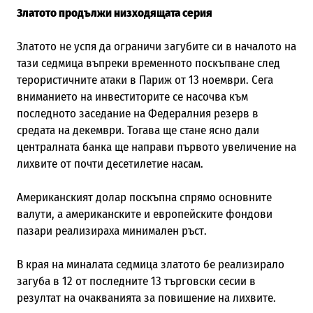
Златото продължи низходящата серия
Златото не успя да ограничи загубите си в началото на
тази седмица въпреки временното поскъпване след
терористичните атаки в Париж от 13 ноември. Сега
вниманието на инвеститорите се насочва към
последното заседание на Федералния резерв в
средата на декември. Тогава ще стане ясно дали
централната банка ще направи първото увеличение на
лихвите от почти десетилетие насам.
Американският долар поскъпна спрямо основните
валути, а американските и европейските фондови
пазари реализираха минимален ръст.
В края на миналата седмица златото бе реализирало
загуба в 12 от последните 13 търговски сесии в
резултат на очакванията за повишение на лихвите.