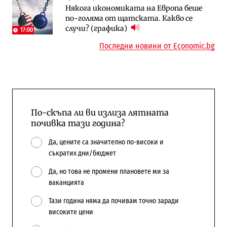
Някога икономиката на Европа беше
няколко седмици, ако сушата продължи
попадат в капан на обществените
по-голяма от щатската. Какво се
поръчки?
случи? (графика)
17:00
Последни новини от Economic.bg
По-скъпа ли ви излиза лятната
почивка тази година?
Да, цените са значително по-високи и
съкратих дни/бюджет
Да, но това не промени плановете ми за
ваканцията
Тази година няма да почивам точно заради
високите цени