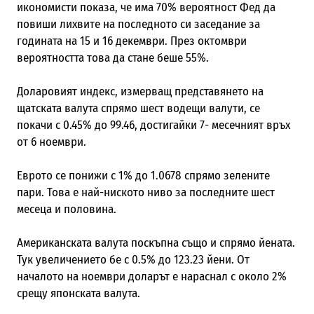
икономисти показа, че има 70% вероятност Фед да
повиши лихвите на последното си заседание за
годината на 15 и 16 декември. През октомври
вероятността това да стане беше 55%.
Доларовият индекс, измерващ представянето на
щатската валута спрямо шест водещи валути, се
покачи с 0.45% до 99.46, достигайки 7- месечният връх
от 6 ноември.
Еврото се понижи с 1% до 1.0678 спрямо зелените
пари. Това е най-ниското ниво за последните шест
месеца и половина.
Американската валута поскъпна също и спрямо йената.
Тук увеличението бе с 0.5% до 123.23 йени. От
началото на ноември доларът е нараснал с около 2%
срещу японската валута.