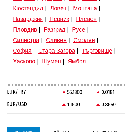
Кюстендил
|
Ловеч
|
Монтана
|
Пазарджик
|
Перник
|
Плевен
|
Пловдив
|
Разград
|
Русе
|
Силистра
|
Сливен
|
Смолян
|
София
|
Стара Загора
|
Търговище
|
Хасково
|
Шумен
|
Ямбол
EUR/TRY
55.1300
0.0181
EUR/USD
1.1600
0.8660