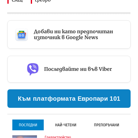
Добави ни като предпочитан
източник в Google News
Последвайте ни във Viber
Към платформата Европари 101
ПОСЛЕДНИ
НАЙ-ЧЕТЕНИ
ПРЕПОРЪЧАНИ
Градоустройство
Градоустройство
Инфраструктура