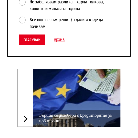
Не забелязвам разлика – харча толкова,
колкото и миналата година
Все още не съм решил/а дали и къде да
почивам
Архив
ГЛАСУВАЙ
Гърция се договори с кредиторите за
нов транш
Следваща новина