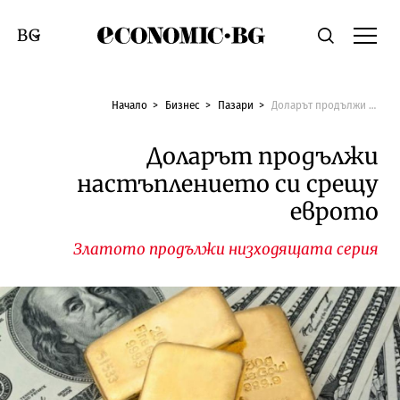
Economic.bg
Търсене
Смяна на език
Начало
Бизнес
Пазари
Доларът продължи настъплението си срещу еврото
Доларът продължи
настъплението си срещу
еврото
Златото продължи низходящата серия