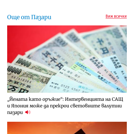
Още от Пазари
Виж всички
„Йената като оръжие“: Интервенцията на САЩ
и Япония може да прекрои световните валутни
пазари