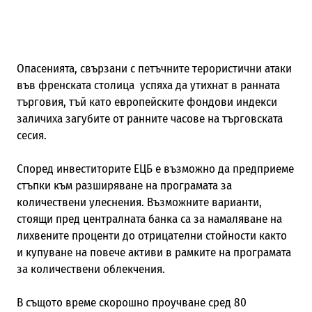
Опасенията, свързани с петъчните терористични атаки
във френската столица успяха да утихнат в ранната
търговия, тъй като европейските фондови индекси
заличиха загубите от ранните часове на търговската
сесия.
Според инвеститорите ЕЦБ е възможно да предприеме
стъпки към разширяване на програмата за
количествени улеснения. Възможните варианти,
стоящи пред централната банка са за намаляване на
лихвените проценти до отрицателни стойности както
и купуване на повече активи в рамките на програмата
за количествени облекчения.
В същото време скорошно проучване сред 80