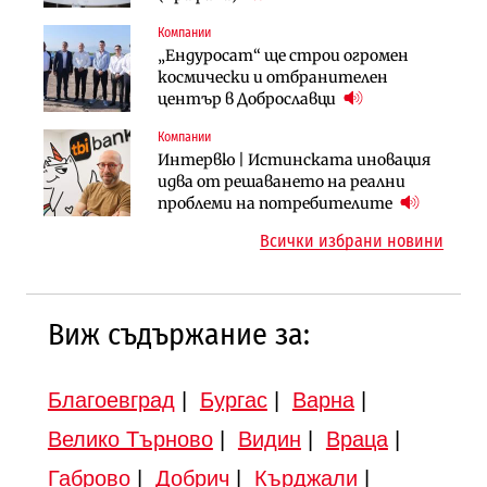
продължи
(Графика)
Компании
Компании
Публични финанси
„Ендуросат“ ще строи огромен
„Хювефарма“ подписа договор за
След 20 години застой: Данъчните
космически и отбранителен
придобиване на Euroapi Italy
оценки на имотите може да бъдат
център в Доброславци
вдигнати
Компании
Инфраструктура
Инфраструктура
Интервю | Истинската иновация
АПИ възложи промяната на
Вторият мост над Варненското
идва от решаването на реални
парцеларния план за
езеро става част от бъдещата
проблеми на потребителите
магистралата Русе – Велико
магистрала „Черно море“
Всички избрани новини
Търново
Виж съдържание за:
Благоевград
|
Бургас
|
Варна
|
Велико Търново
|
Видин
|
Враца
|
Габрово
|
Добрич
|
Кърджали
|