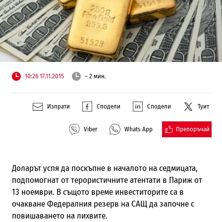
10:26 17.11.2015
~ 2 мин.
Изпрати
Сподели
Сподели
Туит
Препоръчай
Viber
Whats App
Доларът успя да поскъпне в началото на седмицата,
подпомогнат от терористичните атентати в Париж от
13 ноември. В същото време инвеститорите са в
очакване Федералния резерв на САЩ да започне с
повишаването на лихвите.