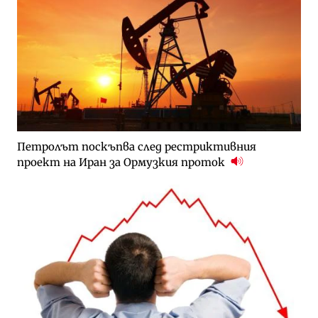
Петролът поскъпва след рестриктивния
проект на Иран за Ормузкия проток