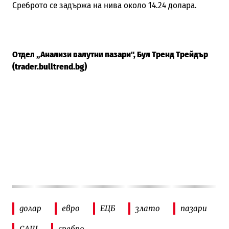
Среброто се задържа на нива около 14.24 долара.
Отдел „Анализи валутни пазари", Бул Тренд Трейдър
(trader.bulltrend.bg)
долар
евро
ЕЦБ
злато
пазари
САЩ
сребро