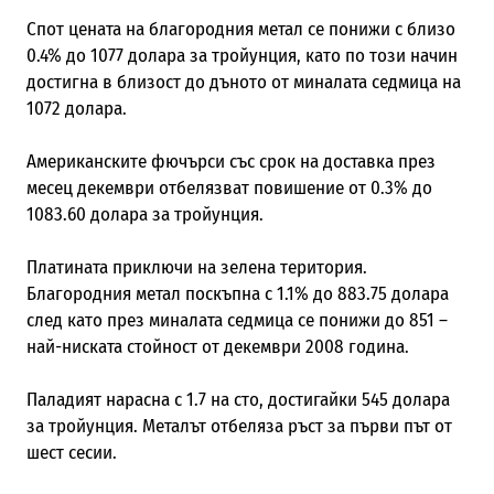
Спот цената на благородния метал се понижи с близо
0.4% до 1077 долара за тройунция, като по този начин
достигна в близост до дъното от миналата седмица на
1072 долара.
Американските фючърси със срок на доставка през
месец декември отбелязват повишение от 0.3% до
1083.60 долара за тройунция.
Платината приключи на зелена територия.
Благородния метал поскъпна с 1.1% до 883.75 долара
след като през миналата седмица се понижи до 851 –
най-ниската стойност от декември 2008 година.
Паладият нарасна с 1.7 на сто, достигайки 545 долара
за тройунция. Металът отбеляза ръст за първи път от
шест сесии.