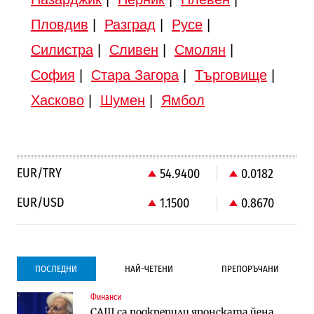
Пловдив
|
Разград
|
Русе
|
Силистра
|
Сливен
|
Смолян
|
София
|
Стара Загора
|
Търговище
|
Хасково
|
Шумен
|
Ямбол
EUR/TRY
54.9400
0.0182
EUR/USD
1.1500
0.8670
ПОСЛЕДНИ
НАЙ-ЧЕТЕНИ
ПРЕПОРЪЧАНИ
Финанси
Градоустройство
Компании
САЩ са подкрепили японската йена
Столична община избра изпълнител за
Vivacom предлага над 150 устройства с