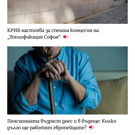
КРИБ настоява за спешна концесия на
„Топлофикация София“
Пенсионната възраст днес и в бъдеще: Колко
дълго ще работят европейците?