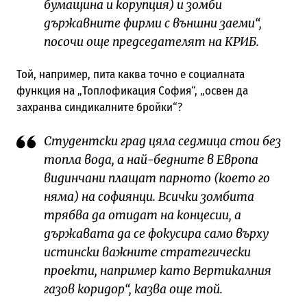
бумащина и корупция) и зомби
държавните фирми с външни заеми“,
посочи още председателят на КРИБ.
Той, например, пита каква точно е социалната
функция на „Топлофикация София“, „освен да
захранва синдикалните бройки“?
Студентски град цяла седмица стои без
топла вода, а най-бедните в Европа
видинчани плащат парното (което го
няма) на софиянци. Всички зомбита
трябва да отидат на концесии, а
държавата да се фокусира само върху
истински важните стратегически
проекти, например като Вертикалния
газов коридор“, казва още той.