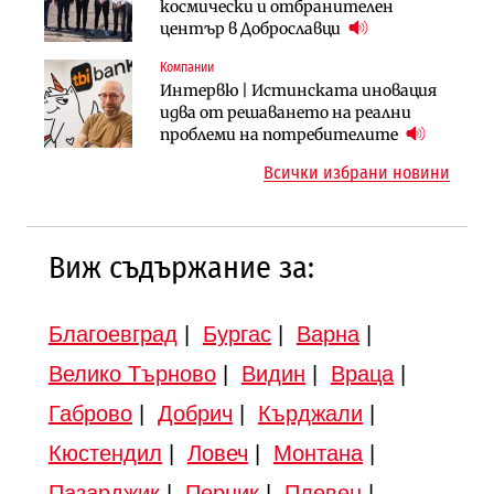
„Ендуросат“ ще строи огромен
космически и отбранителен
езеро става част от бъдещата
космически и отбранителен
център в Доброславци
магистрала „Черно море“
център в Доброславци
Компании
Публични финанси
Инфраструктура
Интервю | Истинската иновация
Регионалният министър поема „на
АПИ възложи промяната на
идва от решаването на реални
ръчно управление“ общинската
парцеларния план за
проблеми на потребителите
инвестиционна програма
магистралата Русе – Велико
Всички избрани новини
Търново
Виж съдържание за:
Благоевград
|
Бургас
|
Варна
|
Велико Търново
|
Видин
|
Враца
|
Габрово
|
Добрич
|
Кърджали
|
Кюстендил
|
Ловеч
|
Монтана
|
Пазарджик
|
Перник
|
Плевен
|