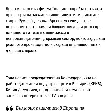
Днес сме като във филма Титаник – корабът потъва, а
оркестърът на заемите, чиновниците и синдикатите
свири. Румен Радев има броени месеци да спре
потъването, като намали бюджетния дефицит и спре
вливането на тези външни заеми в
непроизводителния държавен сектор, който задушава
реалното производство и създава инфлационната и
дългова спирала.
Това написа председателят на Конфедерацията на
работодателите и индустриалците в България (КРИБ),
Кирил Домусчиев, продължавайки темата, която
засегна в интервюто за bTV в неделя.
България е шампион в Европа по