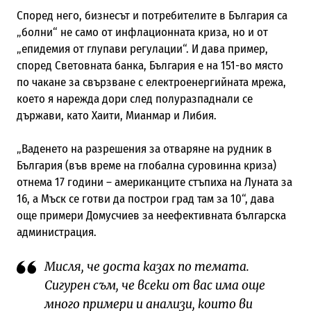
Според него, бизнесът и потребителите в България са
„болни“ не само от инфлационната криза, но и от
„епидемия от глупави регулации“. И дава пример,
според Световната банка, България е на 151-во място
по чакане за свързване с електроенергийната мрежа,
което я нарежда дори след полуразпаднали се
държави, като Хаити, Мианмар и Либия.
„Ваденето на разрешения за отваряне на рудник в
България (във време на глобална суровинна криза)
отнема 17 години – американците стъпиха на Луната за
16, а Мъск се готви да построи град там за 10“, дава
още примери Домусчиев за неефективната българска
администрация.
Мисля, че доста казах по темата.
Сигурен съм, че всеки от вас има още
много примери и анализи, които ви