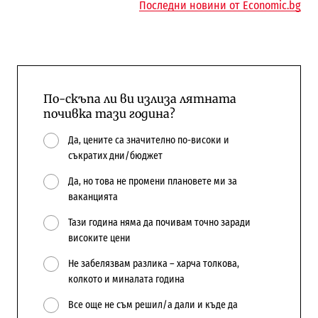
Последни новини от Economic.bg
По-скъпа ли ви излиза лятната
почивка тази година?
Да, цените са значително по-високи и
съкратих дни/бюджет
Да, но това не промени плановете ми за
ваканцията
Тази година няма да почивам точно заради
високите цени
Не забелязвам разлика – харча толкова,
колкото и миналата година
Все още не съм решил/а дали и къде да