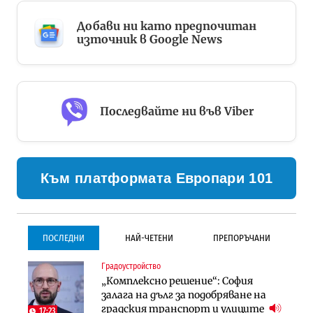
Добави ни като предпочитан
източник в Google News
Последвайте ни във Viber
Към платформата Европари 101
ПОСЛЕДНИ
НАЙ-ЧЕТЕНИ
ПРЕПОРЪЧАНИ
Градоустройство
Градоустройство
Инфраструктура
„Комплексно решение“: София
Столична община избра
Проектирането на тунела под
залага на дълг за подобряване на
изпълнител за преместването на
Петрохан ще върви паралелно с
градския транспорт и улиците
трамвайното трасе по бул.
екологичните оценки
17:23