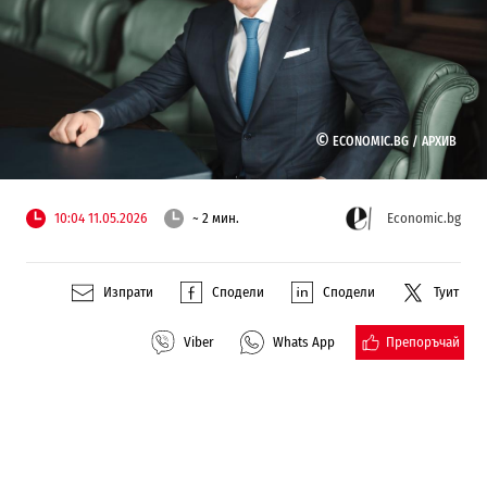
©
ECONOMIC.BG /
АРХИВ
10:04 11.05.2026
~ 2 мин.
Economic.bg
Изпрати
Сподели
Сподели
Туит
Препоръчай
Viber
Whats App