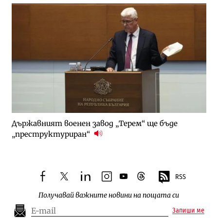
Държавният военен завод „Терем“ ще бъде
„преструктуриран“
RSS
facebook
twitter
linkedin
instagram
youtube
threads
Получавай важните новини на пощата си
Запиши ме