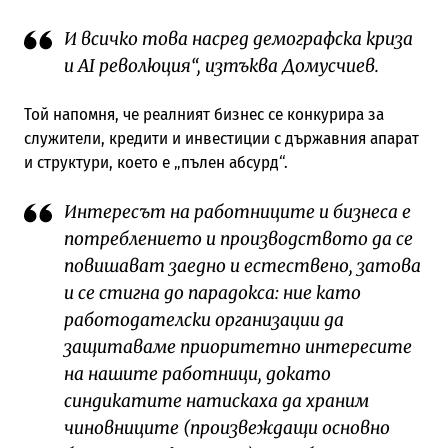
И всичко това насред демографска криза
и AI революция“, изтъква Домусчиев.
Той напомня, че реалният бизнес се конкурира за
служители, кредити и инвестиции с държавния апарат
и структури, което е „пълен абсурд“.
Интересът на работниците и бизнеса е
потреблението и производството да се
повишават заедно и естествено, затова
и се стигна до парадокса: ние като
работодателски организации да
защитаваме приоритетно интересите
на нашите работници, докато
синдикатите натискаха да храним
чиновниците (произвеждащи основно