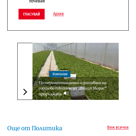
почивам
Архив
ГЛАСУВАЙ
Компании
Експерименталното изпитване на
сортове тютюн на „Филип Морис“
продължава
Следваща новина
Още от Политика
Виж всички