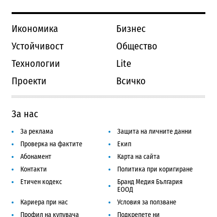
Икономика
Бизнес
Устойчивост
Общество
Технологии
Lite
Проекти
Всичко
За нас
За реклама
Защита на личните данни
Проверка на фактите
Екип
Абонамент
Карта на сайта
Контакти
Политика при коригиране
Етичен кодекс
Бранд Медия България
ЕООД
Кариера при нас
Условия за ползване
Профил на купувача
Подкрепете ни