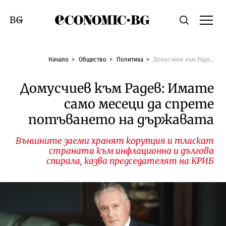
Economic.bg
Търсене
Смяна на език
Начало
Общество
Политика
Домусчиев към Радев: Имате само месеци да спрете потъването на държавата
Домусчиев към Радев: Имате
само месеци да спрете
потъването на държавата
Външните заеми хранят корупция и тласкат
страната към инфлационна и дългова
спирала, казва председателят на КРИБ