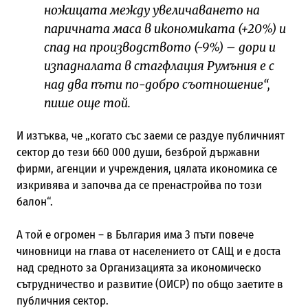
ножицата между увеличаването на
паричната маса в икономиката (+20%) и
спад на производството (-9%) – дори и
изпадналата в стагфлация Румъния е с
над два пъти по-добро съотношение“,
пише още той.
И изтъква, че „когато със заеми се раздуе публичният
сектор до тези 660 000 души, безброй държавни
фирми, агенции и учреждения, цялата икономика се
изкривява и започва да се пренастройва по този
балон“.
А той е огромен – в България има 3 пъти повече
чиновници на глава от населението от САЩ и е доста
над средното за Организацията за икономическо
сътрудничество и развитие (ОИСР) по общо заетите в
публичния сектор.