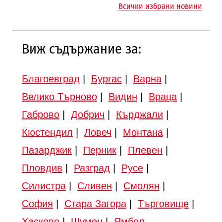
Всички избрани новини
Виж съдържание за:
Благоевград
|
Бургас
|
Варна
|
Велико Търново
|
Видин
|
Враца
|
Габрово
|
Добрич
|
Кърджали
|
Кюстендил
|
Ловеч
|
Монтана
|
Пазарджик
|
Перник
|
Плевен
|
Пловдив
|
Разград
|
Русе
|
Силистра
|
Сливен
|
Смолян
|
София
|
Стара Загора
|
Търговище
|
Хасково
|
Шумен
|
Ямбол