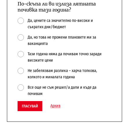
По-скъпа ли ви излиза лятната
почивка тази година?
Да, цените са значително по-високи и
съкратих дни/бюджет
Да, но това не промени плановете ми за
ваканцията
Тази година няма да почивам точно заради
високите цени
Не забелязвам разлика – харча толкова,
колкото и миналата година
Все още не съм решил/а дали и къде да
почивам
Архив
ГЛАСУВАЙ