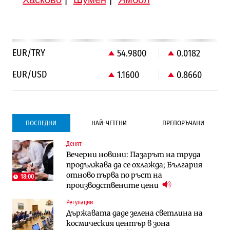
EUR/TRY
54.9800
0.0182
EUR/USD
1.1600
0.8660
ПОСЛЕДНИ
НАЙ-ЧЕТЕНИ
ПРЕПОРЪЧАНИ
Денят
Компании
Компании
Вечерни новини: Пазарът на труда
Vivacom предлага над 150 устройства с
Vivacom предлага над 150 устройства с
продължава да се охлажда; България
90% отстъпка през август
90% отстъпка през август
отново първа по ръст на
18:00
производствените цени
Градоустройство
To:know
Регулации
Столична община избра изпълнител за
Последни дни с обозначаване на цените
Държавата даде зелена светлина на
преместването на трамвайното
в лева: Какво предстои?
космическия център в зона
трасе по бул. „Скобелев“
10:33