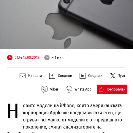
21:14 15.08.2018
~ 1 мин.
Изпрати
Сподели
Сподели
Туит
Препоръчай
Viber
Whats App
Н
овите модели на iPhone, които американската
корпорация Apple ще представи тази есен, ще
струват по-малко от моделите от предишното
поколение, смятат анализаторите на