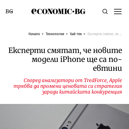
Economic.bg
Търсене
Смяна на език
Начало
Технологии
Хай-тек
Експерти смятат, че новите модели iPhone ще са по-евтини
Експерти смятат, че новите
модели iPhone ще са по-
евтини
Според анализатори от TredForce, Apple
трябва да промени ценовата си стратегия
заради китайската конкуренция