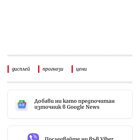
дисплей
прогнози
цени
Добави ни като предпочитан
източник в Google News
Последвайте ни във Viber