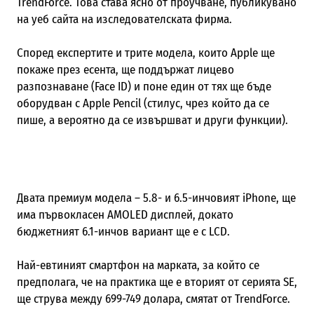
TrendForce. Това става ясно от проучване, публикувано
на уеб сайта на изследователската фирма.
Според експертите и трите модела, които Apple ще
покаже през есента, ще поддържат лицево
разпознаване (Face ID) и поне един от тях ще бъде
оборудван с Apple Pencil (стилус, чрез който да се
пише, а вероятно да се извършват и други функции).
Двата премиум модела – 5.8- и 6.5-инчовият iPhone, ще
има първокласен AMOLED дисплей, докато
бюджетният 6.1-инчов вариант ще е с LCD.
Най-евтиният смартфон на марката, за който се
предполага, че на практика ще е вторият от серията SE,
ще струва между 699-749 долара, смятат от TrendForce.