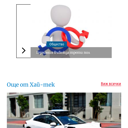
Общество
Германия въвежда трети пол
Следваща новина
Още от Хай-тек
Виж всички