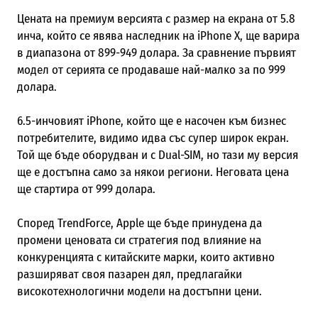
Цената на премиум версията с размер на екрана от 5.8
инча, който се явява наследник на iPhone X, ще варира
в диапазона от 899-949 долара. За сравнение първият
модел от серията се продаваше най-малко за по 999
долара.
6.5-инчовият iPhone, който ще е насочен към бизнес
потребителите, видимо идва със супер широк екран.
Той ще бъде оборудван и с Dual-SIM, но тази му версия
ще е достъпна само за някои региони. Неговата цена
ще стартира от 999 долара.
Според TrendForce, Apple ще бъде принудена да
промени ценовата си стратегия под влияние на
конкуренцията с китайските марки, които активно
разширяват своя пазарен дял, предлагайки
високотехнологични модели на достъпни цени.