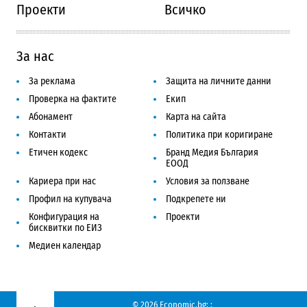
Проекти
Всичко
За нас
За реклама
Защита на личните данни
Проверка на фактите
Екип
Абонамент
Карта на сайта
Контакти
Политика при коригиране
Етичен кодекс
Бранд Медия България
ЕООД
Кариера при нас
Условия за ползване
Профил на купувача
Подкрепете ни
Конфигурация на
Проекти
бисквитки по ЕИЗ
Медиен календар
© 2026 Economic.bg;
;