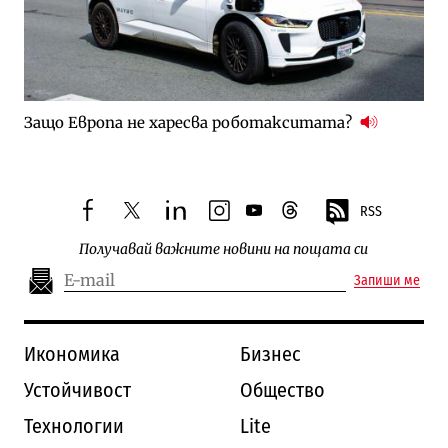
Защо Европа не харесва роботакситата?
RSS
facebook
twitter
linkedin
instagram
youtube
threads
Получавай важните новини на пощата си
Запиши ме
Икономика
Бизнес
Устойчивост
Общество
Технологии
Lite