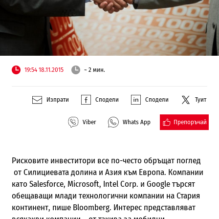
19:54 18.11.2015
~ 2 мин.
Изпрати
Сподели
Сподели
Туит
Препоръчай
Viber
Whats App
Рисковите инвеститори все по-често обръщат поглед
от Силициевата долина и Азия към Европа. Компании
като
Salesforce, Microsoft, Intel Corp.
и
Google
търсят
обещаващи млади технологични компании на Стария
континент, пише
Bloomberg.
Интерес представляват