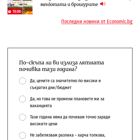
менютата и брошурите
поръчки?
10:00
Последни новини от Economic.bg
По-скъпа ли ви излиза лятната
почивка тази година?
Да, цените са значително по-високи и
съкратих дни/бюджет
Да, но това не промени плановете ми за
ваканцията
Тази година няма да почивам точно заради
високите цени
Не забелязвам разлика – харча толкова,