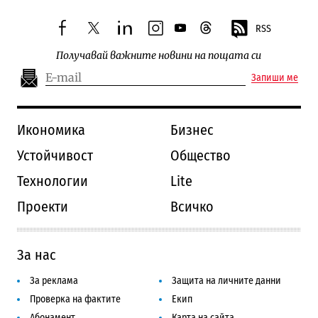
RSS
facebook
twitter
linkedin
instagram
youtube
threads
Получавай важните новини на пощата си
Запиши ме
Икономика
Бизнес
Устойчивост
Общество
Технологии
Lite
Проекти
Всичко
За нас
За реклама
Защита на личните данни
Проверка на фактите
Екип
Абонамент
Карта на сайта