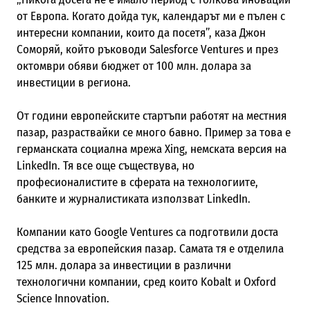
от Европа. Когато дойда тук, календарът ми е пълен с
интересни компании, които да посетя”, каза Джон
Соморяй, който ръководи
Salesforce Ventures и през
октомври обяви бюджет от 100
млн.
долара за
инвестиции в региона.
От години европейските стартъпи работят на местния
пазар,
разраствайки се много бавно
.
П
ример за
това е
германската социална мрежа Xing,
немската версия на
LinkedIn.
Тя все още съществува, но
професионалистите в сферата на технологиите,
банките и журналистиката използват
LinkedIn.
Компании
като Google Ventures са подготвили
доста
средства
за европейския пазар. Самата тя е отделила
125
млн.
долара за инвестиции в различни
технологични компании, сред които Kobalt и Oxford
Science Innovation.