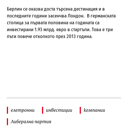
Берлин се оказва доста търсена дестинация и в
последните години засенчва Лондон.
В германската
столица
за първата половина на годината са
инвестирани 1.93
млрд.
евро в стартъпи. Това е три
пъти повече от
колкото през
2013
година.
елетронни
инвестиции
компании
Либерална партия