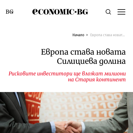
Economic.bg
Търсене
Смяна на език
Начало
Европа става новата Силициева долина
Европа става новата
Силициева долина
Рисковите инвеститори ще вложат милиони
на Стария континент