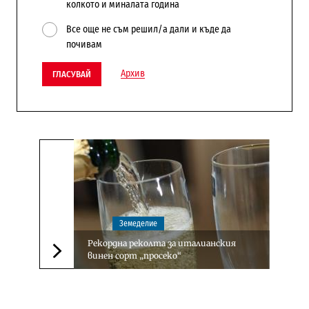
колкото и миналата година
Все още не съм решил/а дали и къде да
почивам
Архив
ГЛАСУВАЙ
Земеделие
Рекордна реколта за италианския
винен сорт „просеко“
Следваща новина