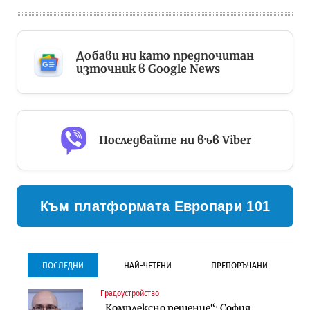
Добави ни като предпочитан
източник в Google News
Последвайте ни във Viber
Към платформата Европари 101
ПОСЛЕДНИ
НАЙ-ЧЕТЕНИ
ПРЕПОРЪЧАНИ
Градоустройство
Градоустройство
Инфраструктура
„Комплексно решение“: София
Столична община избра
Проектирането на тунела под