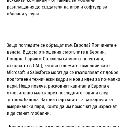
всякакви компании – от такива за мобилни
разплащания до създатели на игри и софтуер за
облачни услуги.
Защо погледите се обръщат към Европа? Причината е
цената. В доста отношения стартъпите в Берлин,
Лондон, Париж и Стокхолм са много-по евтини,
отколкото в САЩ, затова големите компании като
Microsoft
и
Salesforce
могат да се възползват от добре
подготвени технически кадри и нови идеи за по-малко
пари. Нещо повече, рисковият капитал в Европа е
относително малък през последните години след
дотком балона. Затова стартъпите са зажаднели за
американски пари, които да им помогнат да израснат
и да станат глобални.
„Никога досега не е имало период с толкова иновации