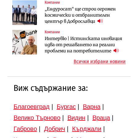
Компании
Компании
Публични финанси
„Ендуросат“ ще строи огромен
„Хювефарма“ подписа договор за
След 20 години застой: Данъчните
космически и отбранителен
придобиване на Euroapi Italy
оценки на имотите може да бъдат
център в Доброславци
вдигнати
Компании
Инфраструктура
Инфраструктура
Интервю | Истинската иновация
АПИ възложи промяната на
Вторият мост над Варненското
идва от решаването на реални
парцеларния план за
езеро става част от бъдещата
проблеми на потребителите
магистралата Русе – Велико
магистрала „Черно море“
Всички избрани новини
Търново
Виж съдържание за:
Благоевград
|
Бургас
|
Варна
|
Велико Търново
|
Видин
|
Враца
|
Габрово
|
Добрич
|
Кърджали
|