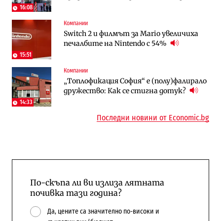
трасе по бул. „Скобелев“
16:08
Компании
Digi&AI
To:know
Switch 2 и филмът за Mario увеличиха
Трафикът толкова е намалял, че големи
Какво се променя в България от 1
печалбите на Nintendo с 54%
медии обмислят да се откажат
август?
напълно от Google
15:51
Компании
Публични финанси
Отрасли
„Топлофикация София“ e (полу)фалирало
Общините вече зависят от
Жилищата в България поскъпват при
дружество: Как се стигна дотук?
централната власт за 75% от
намаляващо население и все повече
бюджетите си
сгради
14:33
Последни новини от Economic.bg
По-скъпа ли ви излиза лятната
почивка тази година?
Да, цените са значително по-високи и