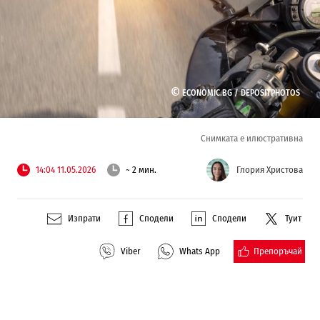
©
ECONOMIC.BG /
DEPOSITPHOTOS
Снимката е илюстративна
14:04 11.05.2026
~ 2 мин.
Глория Христова
Изпрати
Сподели
Сподели
Туит
Препоръчай
Viber
Whats App