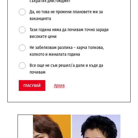
съкратих дни/бюджет
Да, но това не промени плановете ми за
ваканцията
Тази година няма да почивам точно заради
високите цени
Не забелязвам разлика – харча толкова,
колкото и миналата година
Все още не съм решил/а дали и къде да
почивам
Архив
ГЛАСУВАЙ