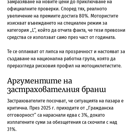
замразяване на новите цени до приключване на
официалните проверки. Според тях, реалното
увеличение на премиите достига 80%. Мотористите
изискват въвеждането на специален режим за
категория „L“, който да отчита факта, че тези превозни
средства се използват само през част от годината.
Те се оплакват от липса на прозрачност и настояват за
създаване на национална работна група, която да
преразгледа рисковия профил на мотоциклетистите.
Аргументите на
застрахователния бранш
Застрахователите посочват, че ситуацията на пазара е
критична. През 2025 г. приходите от „Гражданска
отговорност“ са нараснали едва с 3%, докато
изплатените суми за обезщетения са скочили с над
31%.