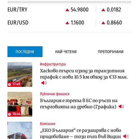
EUR/TRY
54.9800
0.0182
EUR/USD
1.1600
0.8660
ПОСЛЕДНИ
НАЙ-ЧЕТЕНИ
ПРЕПОРЪЧАНИ
Инфраструктура
Градоустройство
Компании
Хасково търси изход за транзитния
Столична община избра изпълнител за
Vivacom предлага над 150 устройства с
трафик с нови 10.5 км обход за €33 млн.
преместването на трамвайното
90% отстъпка през август
трасе по бул. „Скобелев“
17:49
Публични финанси
Компании
To:know
България е трета в ЕС по ръст на
Vivacom предлага над 150 устройства с
Последни дни с обозначаване на цените
търговията на дребно (Графика)
90% отстъпка през август
в лева: Какво предстои?
16:44
Компании
Енергетика
Градоустройство
„ЕКО България“ се разширява с ново
АЕЦ „Козлодуй“ ще работи само още
Столична община избра изпълнител за
придобиване – този път във Видин
няколко седмици, ако сушата продължи
преместването на трамвайното