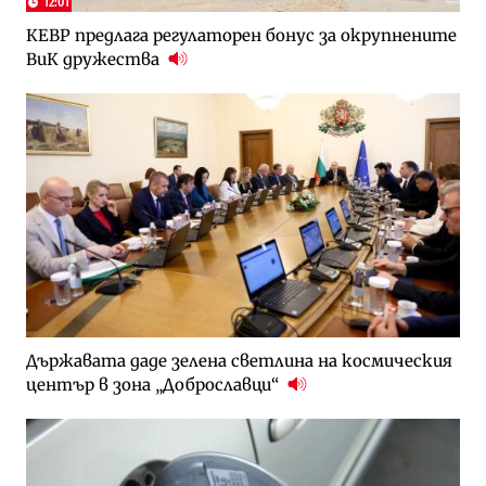
12:01
КЕВР предлага регулаторен бонус за окрупнените
ВиК дружества
Държавата даде зелена светлина на космическия
център в зона „Доброславци“