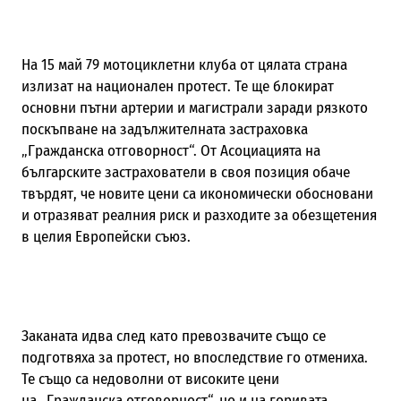
На 15 май 79 мотоциклетни клуба от цялата страна
излизат на национален протест. Те ще блокират
основни пътни артерии и магистрали заради рязкото
поскъпване на задължителната застраховка
„Гражданска отговорност“. От Асоциацията на
българските застрахователи в своя позиция обаче
твърдят, че новите цени са икономически обосновани
и отразяват реалния риск и разходите за обезщетения
в целия Европейски съюз.
Заканата идва след като превозвачите също се
подготвяха за протест, но впоследствие го отмениха.
Те също са недоволни от високите цени
на „Гражданска отговорност“, но и на горивата.