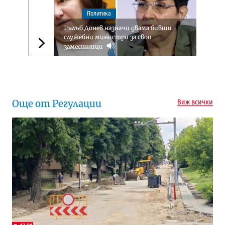
Политика
Гълъб Донев назначи двама бивши
служебни министри за свои
заместници
Следваща новина
Още от Регулации
Виж всички