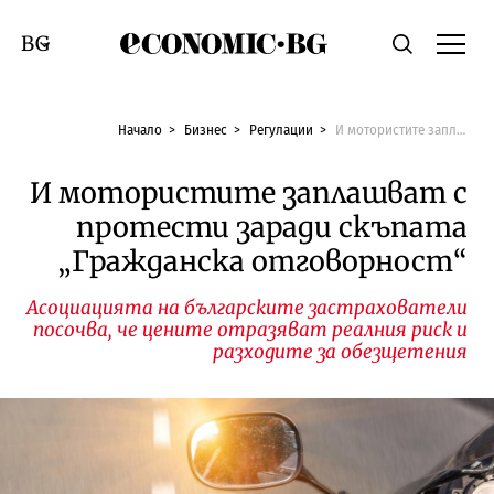
Economic.bg
Търсене
Смяна на език
Начало
Бизнес
Регулации
И мотористите заплашват с протести заради скъпата „Гражданска отговорност“
И мотористите заплашват с
протести заради скъпата
„Гражданска отговорност“
Асоциацията на българските застрахователи
посочва, че цените отразяват реалния риск и
разходите за обезщетения